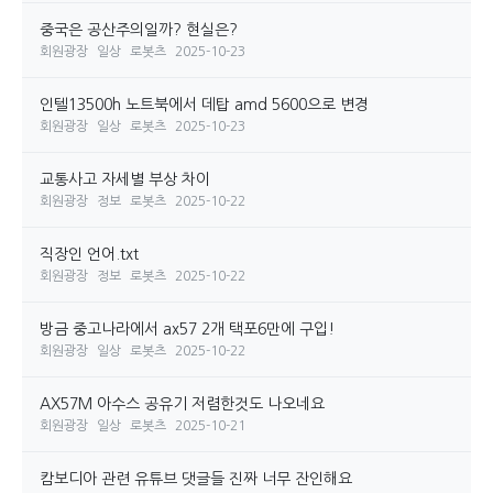
중국은 공산주의일까? 현실은?
회원광장
일상
로봇츠
2025-10-23
인텔13500h 노트북에서 데탑 amd 5600으로 변경
회원광장
일상
로봇츠
2025-10-23
교통사고 자세별 부상 차이
회원광장
정보
로봇츠
2025-10-22
직장인 언어.txt
회원광장
정보
로봇츠
2025-10-22
방금 중고나라에서 ax57 2개 택포6만에 구입!
회원광장
일상
로봇츠
2025-10-22
AX57M 아수스 공유기 저렴한것도 나오네요
회원광장
일상
로봇츠
2025-10-21
캄보디아 관련 유튜브 댓글들 진짜 너무 잔인해요