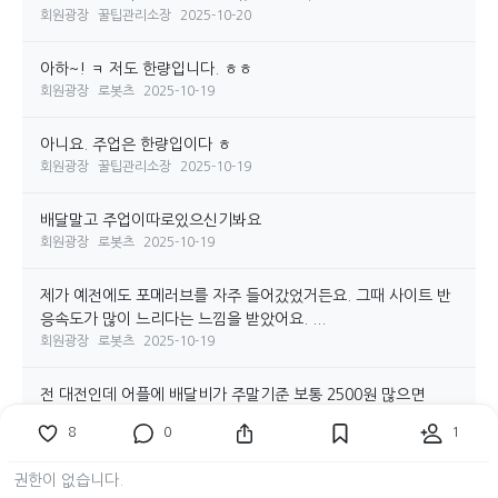
회원광장
꿀팁관리소장
2025-10-20
아하~! ㅋ 저도 한량입니다. ㅎㅎ
회원광장
로봇츠
2025-10-19
아니요. 주업은 한량입이다 ㅎ
회원광장
꿀팁관리소장
2025-10-19
배달말고 주업이따로있으신기봐요
회원광장
로봇츠
2025-10-19
제가 예전에도 포메러브를 자주 들어갔었거든요. 그때 사이트 반
응속도가 많이 느리다는 느낌을 받았어요. ...
회원광장
로봇츠
2025-10-19
전 대전인데 어플에 배달비가 주말기준 보통 2500원 많으면
3000원이라고 나와요. ㅎㅎㅎ 그래도 광역시인데...
8
0
1
관리소장 블로그
로봇츠
2025-10-19
권한이 없습니다.
네이버랑 다음카페가 CMS 커뮤니티가 발전하지 못하게 막는게