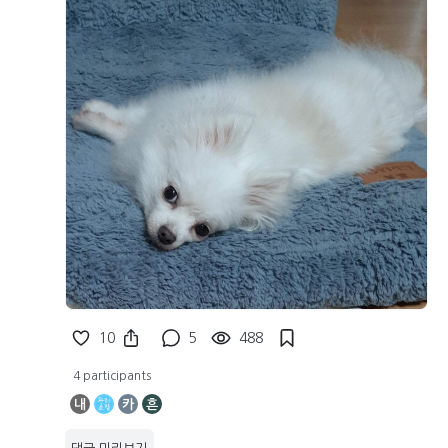
10
5
488
4 participants
내
카
흔