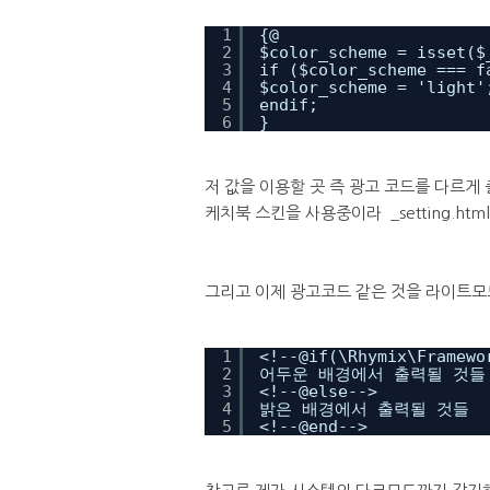
1
{@
2
$color_scheme = isset($
3
if ($color_scheme === f
4
$color_scheme = 'light'
5
endif;
6
}
저 값을 이용할 곳 즉 광고 코드를 다르게
케치북 스킨을 사용중이라 _setting.ht
그리고 이제 광고코드 같은 것을 라이트모
1
<!--@if(\Rhymix\Framewo
2
어두운 배경에서 출력될 것들
3
<!--@else-->
4
밝은 배경에서 출력될 것들
5
<!--@end-->