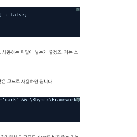
?
] : false;
 사용하는 파일에 넣는게 좋겠죠. 저는 스
같은 코드로 사용하면 됩니다.
='dark' && \Rhymix\Framework\UA::getColorScheme()!
?