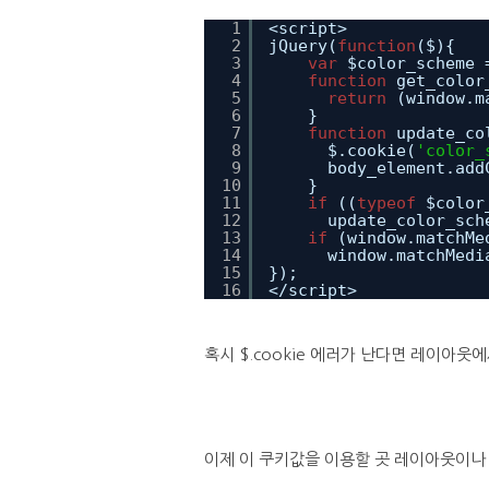
1
<script>
2
jQuery(
function
($){
3
var
$color_scheme 
4
function
get_color
5
return
(window.m
6
}
7
function
update_co
8
$.cookie(
'color_
9
body_element.add
10
}
11
if
((
typeof
$color
12
update_color_sch
13
if
(window.matchMe
14
window.matchMedi
15
});
16
</script>
혹시 $.cookie 에러가 난다면 레이아웃에서
이제 이 쿠키값을 이용할 곳 레이아웃이나