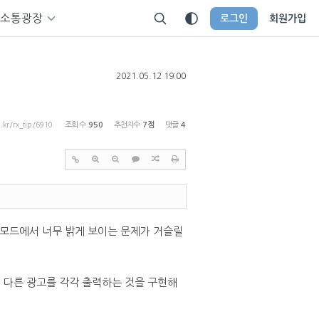
소통광장
로그인
회원가입
2021.05.12 19:00
p.kr/rx_tip/6910
조회 수
950
추천지수
7점
댓글
4
크모드에서 너무 밝게 보이는 문제가 거슬릴
 다른 광고를 각각 출력하는 것을 구현해