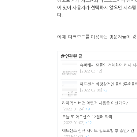
참고로 제가 시스템의 다크모드까지 감지해
이 있어 사용자가 선택하지 않으면 시스템
다.
이제 다크모드를 이용하는 방문자들이 광고
연관된 글
슈퍼캐시 모듈의 전체화면 캐시 사용
[2022-03-12]
애드센스 비정상적인 클릭(무효클릭
[2022-02-06]
*2
라이믹스 버전 어떤거 사용중 이신가요?
[2022-01-24]
*9
오늘 또 애드센스 12달러 짜리.....
[2022-01-02]
*12
애드센스 신규 사이트 검토요청 후 승인기간
[2021-11-12]
*1