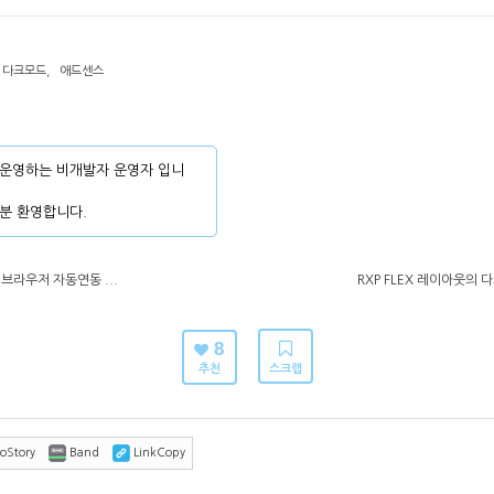
다크모드
,
애드센스
운영하는 비개발자 운영자 입니
분 환영합니다.
브라우저 자동연동 ...
RXP FLEX 레이아웃의
8
추천
스크랩
oStory
Band
LinkCopy