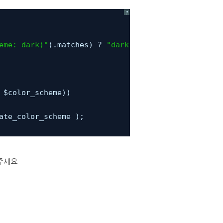
?
eme: dark)"
).matches) ? 
"dark"
: 
"light"
;
 $color_scheme))
ate_color_scheme );
주세요.