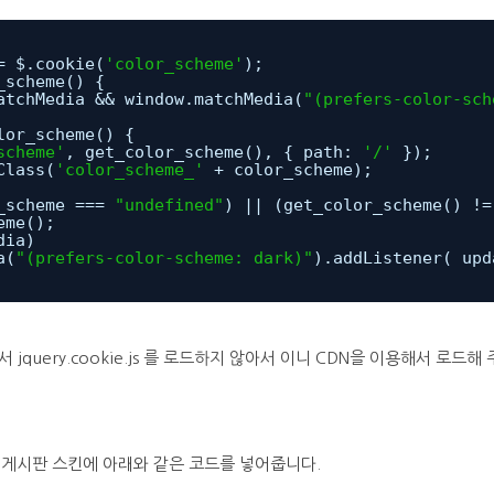
= $.cookie(
'color_scheme'
);
_scheme() {
atchMedia && window.matchMedia(
"(prefers-color-sch
lor_scheme() {
scheme'
, get_color_scheme(), { path: 
'/'
});
Class(
'color_scheme_'
+ color_scheme);
_scheme === 
"undefined"
) || (get_color_scheme() !=
eme();
dia)
a(
"(prefers-color-scheme: dark)"
).addListener( upd
 jquery.cookie.js 를 로드하지 않아서 이니 CDN을 이용해서 로드해 
 게시판 스킨에 아래와 같은 코드를 넣어줍니다.