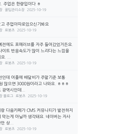
. 주업은 한량입이다 ㅎ
장
꿀팁관리소장
2025-10-19
말고 주업이따로있으신기봐요
장
로봇츠
2025-10-19
예전에도 포메러브를 자주 들어갔었거든요.
사이트 반응속도가 많이 느리다는 느낌을
. ...
장
로봇츠
2025-10-19
전인데 어플에 배달비가 주말기준 보통
0원 많으면 3000원이라고 나와요. ㅎㅎㅎ
 광역시인데...
장 블로그
로봇츠
2025-10-19
랑 다음카페가 CMS 커뮤니티가 발전하지
 막는게 아닐까 생각돼요. 네이버는 자사
 상...
장
로봇츠
2025-10-19