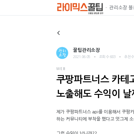
관리소장 블
꿀팁관리소장
・
・
2021.06.05
조회 수 683
추천 수
WEB
쿠팡파트너스 카테
노출해도 수익이 날
제가 쿠팡파트너스 api를 이용해서 쿠팡
하는 커뮤니티에 부착을 했다고 엇그제 
그럼 수익이 납니까??