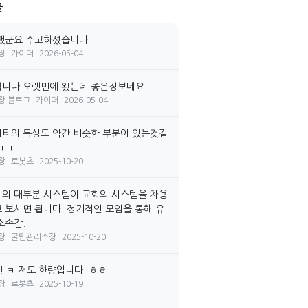
글
랬군요 수고하셨습니다
장
가이더
2026-05-04
니다 오랫민에 욌는데 좋은정보네요
장 블로그
가이더
2026-05-04
티의 특성도 약간 비슷한 부분이 있는것같
ㅋㅋ
장
로봇츠
2025-10-20
의 대부분 시스템이 교회의 시스템을 차용
 보시면 됩니다. 정기적인 모임을 통해 유
속감...
장
꿀팁관리소장
2025-10-20
! ㅋ 저도 한량입니다. ㅎㅎ
장
로봇츠
2025-10-19