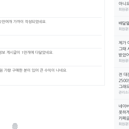
아니요
회원광
2만여개 가까이 작성되었네요.
배달
회원광
제가 
그때 
보 게시글이 1만개에 다달았네요.
받았어요
회원광
원 가량 구매한 분이 있어 큰 수익이 나네요.
전 대
250
그래도
관리소
네이버
못하게
카페글만
회원광