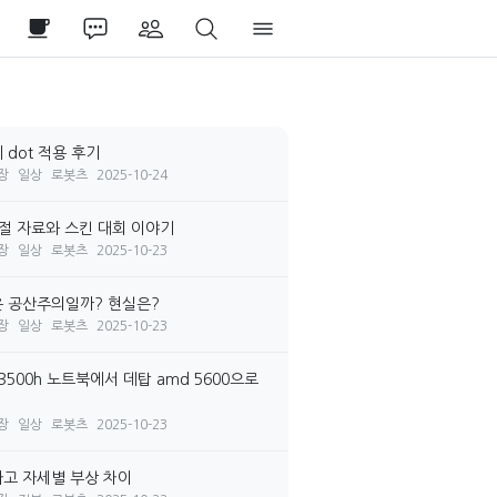
 dot 적용 후기
장
일상
로봇츠
2025-10-24
시절 자료와 스킨 대회 이야기
장
일상
로봇츠
2025-10-23
 공산주의일까? 현실은?
장
일상
로봇츠
2025-10-23
3500h 노트북에서 데탑 amd 5600으로
장
일상
로봇츠
2025-10-23
고 자세별 부상 차이