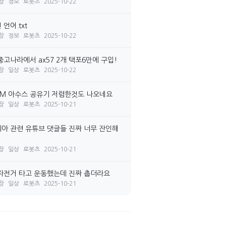
장
정보
로봇츠
2025-10-22
언어.txt
장
정보
로봇츠
2025-10-22
중고나라에서 ax57 2개 택포6만에 구입!
장
일상
로봇츠
2025-10-22
7M 아수스 공유기 저렴한것도 나오네요
장
일상
로봇츠
2025-10-21
아 관련 유튜브 댓글들 진짜 너무 잔인해
장
일상
로봇츠
2025-10-21
자전거 타고 운동했는데 진짜 춥더라요
장
일상
로봇츠
2025-10-21