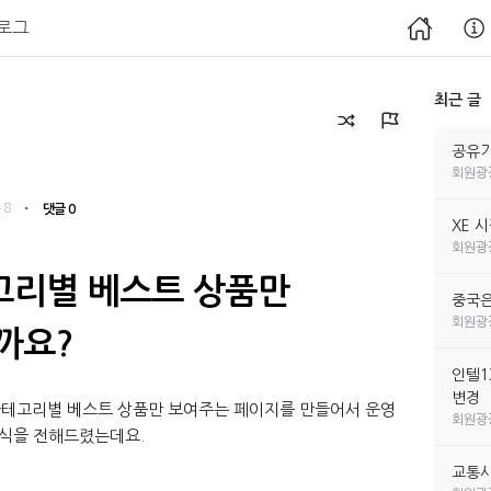
로그
최근 글
공유기
회원광
・
 8
댓글 0
XE 
회원광
고리별 베스트 상품만
중국은
회원광
까요?
인텔1
변경
카테고리별 베스트 상품만 보여주는 페이지를 만들어서 운영
회원광
소식을 전해드렸는데요.
교통사