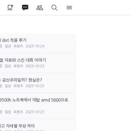
 dot 적용 후기
장
일상
로봇츠
2025-10-24
시절 자료와 스킨 대회 이야기
장
일상
로봇츠
2025-10-23
 공산주의일까? 현실은?
장
일상
로봇츠
2025-10-23
3500h 노트북에서 데탑 amd 5600으로
장
일상
로봇츠
2025-10-23
고 자세별 부상 차이