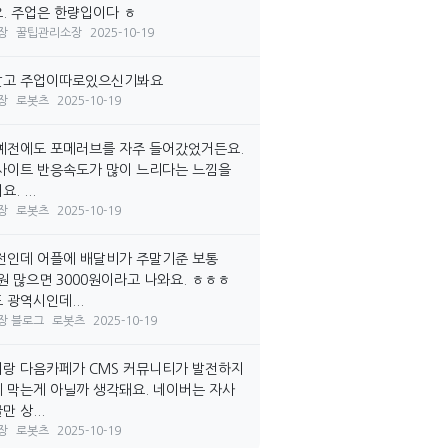
. 주업은 한량입이다 ㅎ
장
꿀팁관리소장
2025-10-19
말고 주업이따로있으신기봐요
장
로봇츠
2025-10-19
예전에도 포메러브를 자주 들어갔었거든요.
사이트 반응속도가 많이 느리다는 느낌을
. ...
장
로봇츠
2025-10-19
전인데 어플에 배달비가 주말기준 보통
0원 많으면 3000원이라고 나와요. ㅎㅎㅎ
 광역시인데...
장 블로그
로봇츠
2025-10-19
랑 다음카페가 CMS 커뮤니티가 발전하지
 막는게 아닐까 생각돼요. 네이버는 자사
 상...
장
로봇츠
2025-10-19