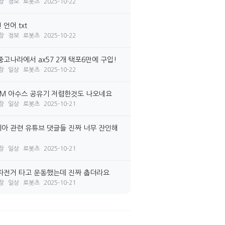
장
정보
로봇츠
2025-10-22
언어.txt
장
정보
로봇츠
2025-10-22
중고나라에서 ax57 2개 택포6만에 구입!
장
일상
로봇츠
2025-10-22
7M 아수스 공유기 저렴한것도 나오네요
장
일상
로봇츠
2025-10-21
아 관련 유튜브 댓글들 진짜 너무 잔인해
장
일상
로봇츠
2025-10-21
자전거 타고 운동했는데 진짜 춥더라요
장
일상
로봇츠
2025-10-21