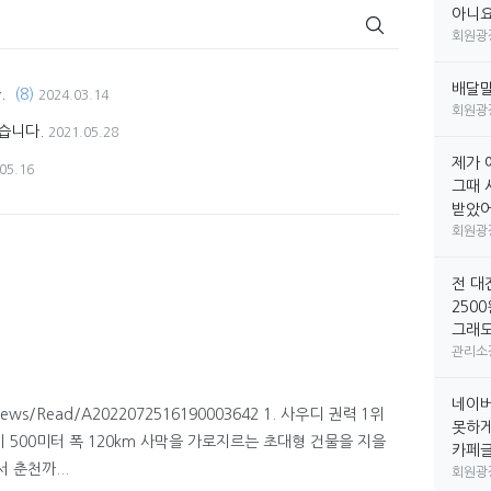
아니요
회원광
배달
.
(8)
2024.03.14
회원광
습니다.
2021.05.28
제가 
05.16
그때 
받았어요
회원광
전 대
250
그래도
관리소
네이버
m/News/Read/A2022072516190003642 1. 사우디 권력 1위
못하게
 500미터 폭 120km 사막을 가로지르는 초대형 건물을 지을
카페글만
 춘천까...
회원광