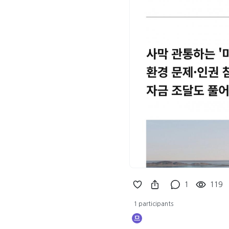
1
119
1 participants
므