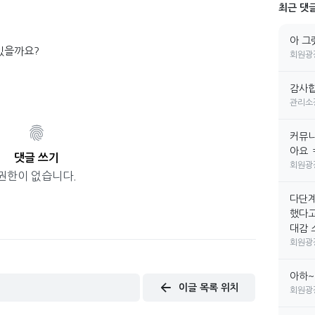
최근 댓
아 그
있을까요?
회원광
감사합
관리소
커뮤니
아요 
댓글 쓰기
회원광
권한이 없습니다.
다단계
했다고
대감 소
회원광
아하~
이글 목록 위치
회원광