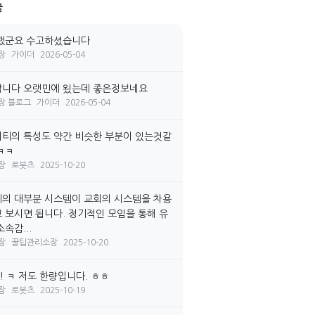
글
랬군요 수고하셨습니다
장
가이더
2026-05-04
니다 오랫민에 욌는데 좋은정보네요
장 블로그
가이더
2026-05-04
티의 특성도 약간 비슷한 부분이 있는것같
ㅋㅋ
장
로봇츠
2025-10-20
의 대부분 시스템이 교회의 시스템을 차용
 보시면 됩니다. 정기적인 모임을 통해 유
속감...
장
꿀팁관리소장
2025-10-20
! ㅋ 저도 한량입니다. ㅎㅎ
장
로봇츠
2025-10-19