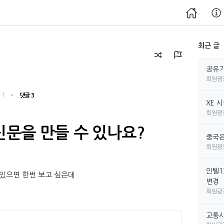
최근 글
공유기
회원광
・
 1
댓글 3
XE 
회원광
문을 만들 수 있나요?
중국은
회원광
인텔1
있으면 한번 보고 싶은데
변경
회원광
교통사