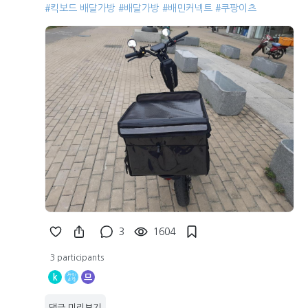
#킥보드 배달가방
#배달가방
#배민커넥트
#쿠팡이츠
3
1604
3 participants
k
므
댓글 미리보기