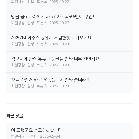
회원광장
정보
로봇츠
2025-10-22
방금 중고나라에서 ax57 2개 택포6만에 구입!
회원광장
일상
로봇츠
2025-10-22
AX57M 아수스 공유기 저렴한것도 나오네요
회원광장
일상
로봇츠
2025-10-21
캄보디아 관련 유튜브 댓글들 진짜 너무 잔인해요
회원광장
일상
로봇츠
2025-10-21
오늘 자전거 타고 운동했는데 진짜 춥더라요
회원광장
일상
로봇츠
2025-10-21
최근 댓글
아 그랬군요 수고하셨습니다
회원광장
가이더
2026-05-04