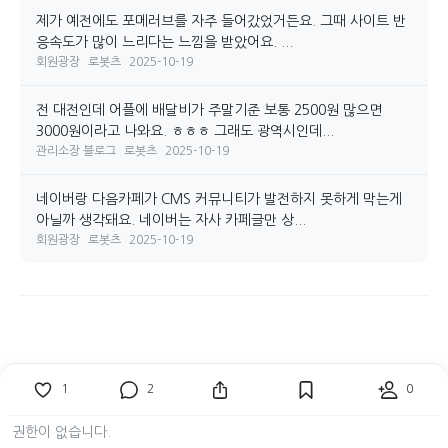
제가 예전에도 포메러브를 자주 들어갔었거든요. 그때 사이트 반
응속도가 많이 느리다는 느낌을 받았어요. ...
회원광장
로봇츠
2025-10-19
전 대전인데 어플에 배달비가 주말기준 보통 2500원 많으면
3000원이라고 나와요. ㅎㅎㅎ 그래도 광역시인데...
관리소장 블로그
로봇츠
2025-10-19
네이버랑 다음카페가 CMS 커뮤니티가 발전하지 못하게 막는게
아닐까 생각돼요. 네이버는 자사 카페글만 상...
회원광장
로봇츠
2025-10-19
1
2
0
라이믹스 공홈
라이믹스 github
문의접수
개인정보처리방침
FAQ
권한이 없습니다.
쇼케이스
텔레그램 새글 알림
야간모드 자동 사용중