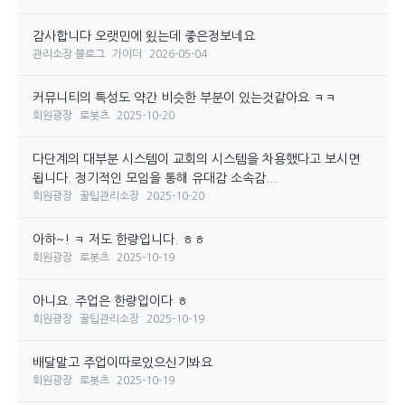
감사합니다 오랫민에 욌는데 좋은정보네요
관리소장 블로그
가이더
2026-05-04
커뮤니티의 특성도 약간 비슷한 부분이 있는것같아요 ㅋㅋ
회원광장
로봇츠
2025-10-20
다단계의 대부분 시스템이 교회의 시스템을 차용했다고 보시면
됩니다. 정기적인 모임을 통해 유대감 소속감...
회원광장
꿀팁관리소장
2025-10-20
아하~! ㅋ 저도 한량입니다. ㅎㅎ
회원광장
로봇츠
2025-10-19
아니요. 주업은 한량입이다 ㅎ
회원광장
꿀팁관리소장
2025-10-19
배달말고 주업이따로있으신기봐요
회원광장
로봇츠
2025-10-19