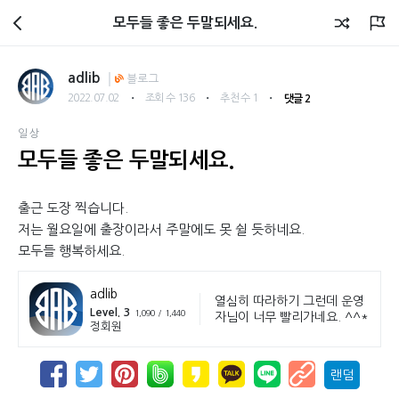
회원광장
모두들 좋은 두말되세요.
adlib
블로그
・
・
・
2022.07.02
조회 수 136
추천 수 1
댓글 2
일상
모두들 좋은 두말되세요.
출근 도장 찍습니다.
저는 월요일에 출장이라서 주말에도 못 쉴 듯하네요.
모두들 행복하세요.
adlib
열심히 따라하기 그런데 운영
Level. 3
1,090 / 1,440
자님이 너무 빨리가네요. ^^*
정회원
랜덤