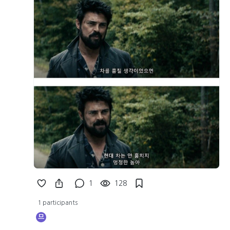
1
128
1 participants
므