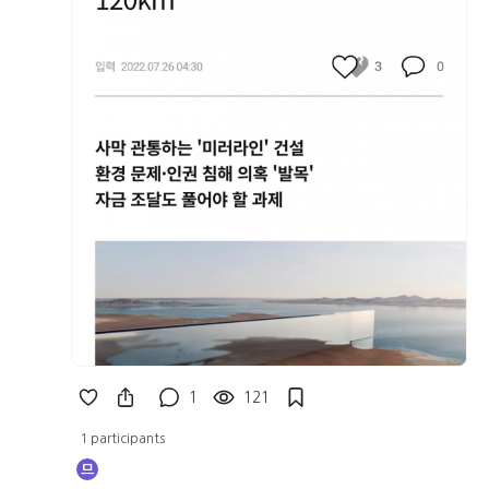
1
121
1 participants
므