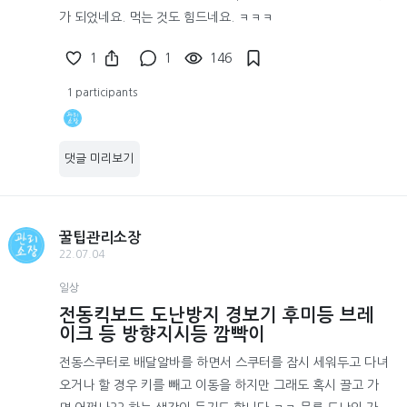
가 되었네요. 먹는 것도 힘드네요. ㅋㅋㅋ
1
1
146
1 participants
댓글 미리보기
꿀팁관리소장
22.07.04
일상
전동킥보드 도난방지 경보기 후미등 브레
이크 등 방향지시등 깜빡이
전동스쿠터로 배달알바를 하면서 스쿠터를 잠시 세워두고 다녀
오거나 할 경우 키를 빼고 이동을 하지만 그래도 혹시 끌고 가