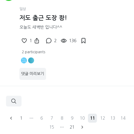
일상
저도 출근 도장 쾅!
오늘도 새벽반 입니다^^
1
2
136
2 participants
댓글 미리보기
1
6
7
8
9
10
11
12
13
14
15
21