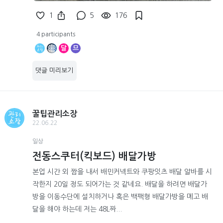
1
5
176
4 participants
달
므
댓글 미리보기
꿀팁관리소장
22.06.22
일상
전동스쿠터(킥보드) 배달가방
본업 시간 외 짬을 내서 배민커넥트와 쿠팡잇츠 배달 알바를 시
작한지 20일 정도 되어가는 것 같네요. 배달을 하려면 배달가
방을 이동수단에 설치하거나 혹은 백팩형 배달가방을 메고 배
달을 해야 하는데 저는 48L짜...