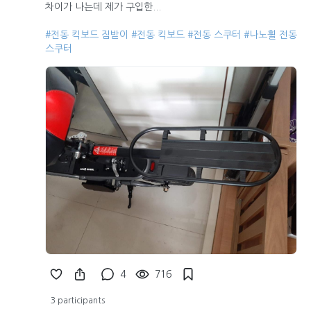
차이가 나는데 제가 구입한...
#전동 킥보드 짐받이
#전동 킥보드
#전동 스쿠터
#나노휠 전동
스쿠터
4
716
3 participants