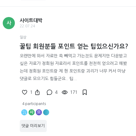
사이트대박
사
22.07.24
일상
꿀팁 회원분들 포인트 얻는 팁있으신가요?
오랜만에 와서 자료만 쏙 빼먹고 가는것도 문제지만 다운받고
싶은 자료가 정회원 자료라서 포인트를 천천히 얻으려고 해봤
는데 정회원 포인트랑 제 현 포인트랑 괴리가 너무 커서 마냥
댓글로 모으기도 힘들군요.. 팁...
1
4
171
4 participants
사
므
댓글 미리보기