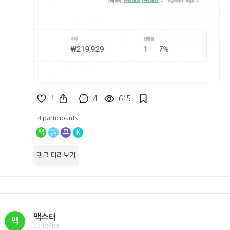
1
4
615
4 participants
맥
므
k
댓글 미리보기
맥스터
맥
22.06.03