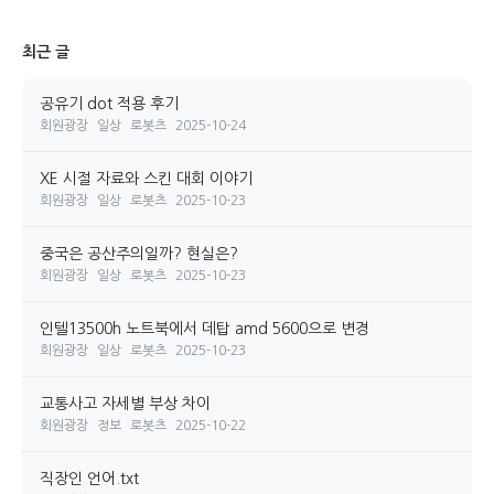
최근 글
공유기 dot 적용 후기
회원광장
일상
로봇츠
2025-10-24
XE 시절 자료와 스킨 대회 이야기
회원광장
일상
로봇츠
2025-10-23
중국은 공산주의일까? 현실은?
회원광장
일상
로봇츠
2025-10-23
인텔13500h 노트북에서 데탑 amd 5600으로 변경
회원광장
일상
로봇츠
2025-10-23
교통사고 자세별 부상 차이
회원광장
정보
로봇츠
2025-10-22
직장인 언어.txt