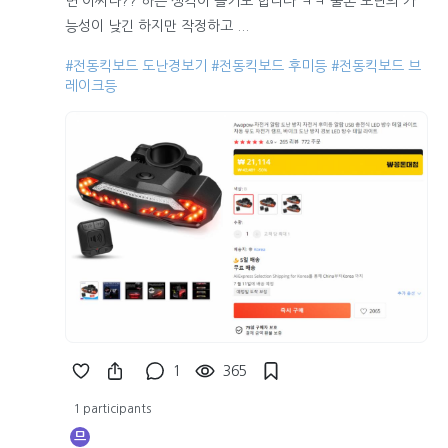
면 어쩌나?? 하는 생각이 들기도 합니다 ㅋㅋ 물론 도난의 가
능성이 낮긴 하지만 작정하고 ...
#전동킥보드 도난경보기
#전동킥보드 후미등
#전동킥보드 브
레이크등
1
365
1 participants
므