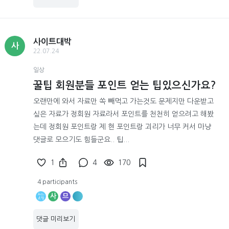
사이트대박
사
22.07.24
일상
꿀팁 회원분들 포인트 얻는 팁있으신가요?
오랜만에 와서 자료만 쏙 빼먹고 가는것도 문제지만 다운받고
싶은 자료가 정회원 자료라서 포인트를 천천히 얻으려고 해봤
는데 정회원 포인트랑 제 현 포인트랑 괴리가 너무 커서 마냥
댓글로 모으기도 힘들군요.. 팁...
1
4
170
4 participants
사
므
댓글 미리보기