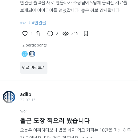
연관글 출력을 새로 만들다가 소장님이 5월에 올리신 자료를
보게되어 아이디어를 얻었갑니다. 좋은 정보 감사합니다
#태그
#연관글
1
2
215
2 participants
댓글 미리보기
adlib
22.07.13
일상
출근 도장 찍으러 왔습니다
오늘은 어찌하다보니 밥을 네끼 먹고 커피는 10잔을 마신 하루
가 되었네요. 먹는 것도 힘드네요. ㅋㅋㅋ