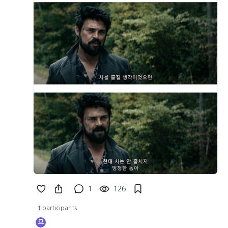
1
126
1 participants
므