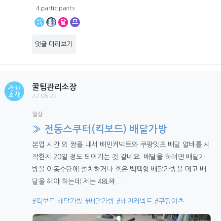
4 participants
달
므
댓글 미리보기
꿀팁관리소장
22.06.22
일상
» 전동스쿠터(킥보드) 배달가방
본업 시간 외 짬을 내서 배민커넥트와 쿠팡잇츠 배달 알바를 시
작한지 20일 정도 되어가는 것 같네요. 배달을 하려면 배달가
방을 이동수단에 설치하거나 혹은 백팩형 배달가방을 메고 배
달을 해야 하는데 저는 48L짜...
#킥보드 배달가방
#배달가방
#배민커넥트
#쿠팡이츠