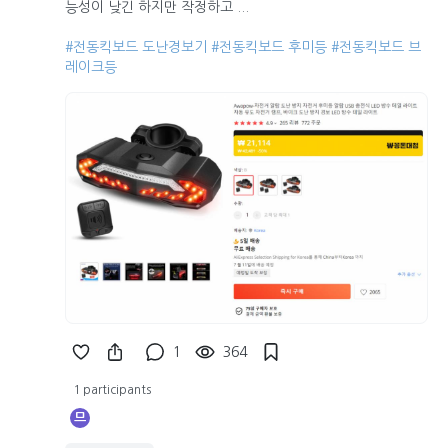
능성이 낮긴 하지만 작정하고 ...
#전동킥보드 도난경보기
#전동킥보드 후미등
#전동킥보드 브
레이크등
1
364
1 participants
므