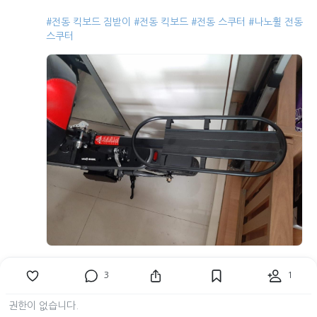
#전동 킥보드 짐받이
#전동 킥보드
#전동 스쿠터
#나노휠 전동
스쿠터
4
710
3
1
3 participants
권한이 없습니다.
맥
므