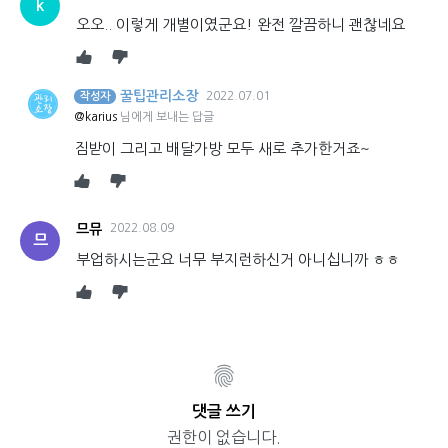
k
오오.. 이렇게 개별이였군요! 완전 깔끔하니 괜찮네요
꿀팁관리소장
2022.07.01
작성자
@karius
님에게 보내는 답글
짐받이 그리고 배달가방 모두 새로 추가한거죠~
므뮤
2022.08.09
므
부업하시는군요 너무 부지런하신거 아니십니까 ㅎㅎ
댓글 쓰기
권한이 없습니다.