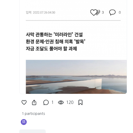
1
120
1 participants
므