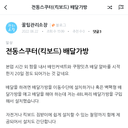
회원광장
전동스쿠터(킥보드) 배달가방
꿀팁관리소장
블로그
・
・
・
2022.06.22
조회 수 1599
추천 수 0
댓글 3
일상
전동스쿠터(킥보드) 배달가방
본업 시간 외 짬을 내서 배민커넥트와 쿠팡잇츠 배달 알바를 시작
한지 20일 정도 되어가는 것 같네요.
배달을 하려면 배달가방을 이동수단에 설치하거나 혹은 백팩형 배
달가방을 메고 배달을 해야 하는데 저는 48L짜리 배달가방을 구입
해서 설치했습니다.
자전거나 킥보드 짐받이에 쉽게 설치할 수 있는 철망까지 함께 제
공되어서 설치도 간단합니다.