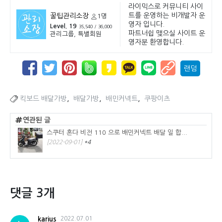
라이믹스로 커뮤니티 사이
트를 운영하는 비개발자 운
꿀팁관리소장
1명
영자 입니다.
Level. 19
35,540 / 36,000
파트너쉽 맺으실 사이트 운
관리그룹, 특별회원
영자분 환영합니다.
랜덤
,
,
,
킥보드 배달가방
배달가방
배민커넥트
쿠팡이츠
연관된 글
스쿠터 혼다 비전 110 으로 배민커넥트 배달 일 합...
[2022-09-01]
*4
댓글 3개
karius
2022.07.01