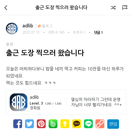
회원광장
출근 도장 찍으러 왔습니다
adlib
블로그
・
・
・
2022.07.13
조회 수 143
추천 수 1
댓글 1
일상
출근 도장 찍으러 왔습니다
오늘은 어찌하다보니 밥을 네끼 먹고 커피는 10잔을 마신 하루가
되었네요.
먹는 것도 힘드네요. ㅋㅋㅋ
adlib
열심히 따라하기 그런데 운영
Level. 3
1,090 / 1,440
자님이 너무 빨리가네요. ^^*
정회원
랜덤