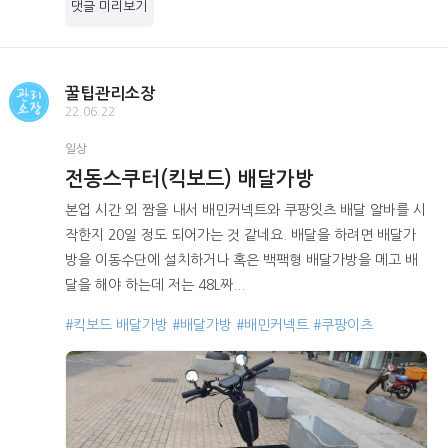
댓글 미리보기
꿀팁관리소장
22.06.22
일상
전동스쿠터(킥보드) 배달가방
본업 시간 외 짬을 내서 배민커넥트와 쿠팡잇츠 배달 알바를 시
작한지 20일 정도 되어가는 것 같네요. 배달을 하려면 배달가
방을 이동수단에 설치하거나 혹은 백팩형 배달가방을 메고 배
달을 해야 하는데 저는 48L짜...
#킥보드 배달가방
#배달가방
#배민커넥트
#쿠팡이츠