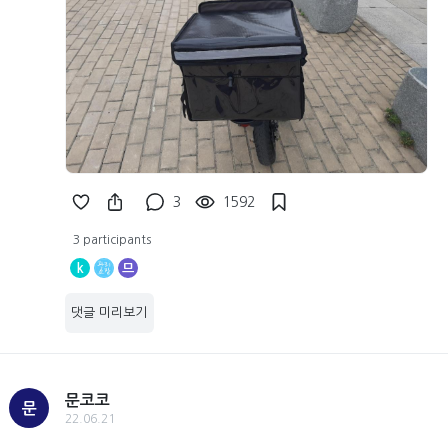
3
1592
3 participants
k
므
댓글 미리보기
문코코
문
22.06.21