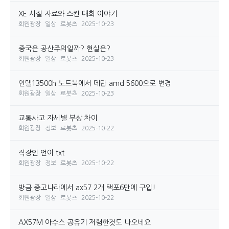
XE 시절 자료와 스킨 대회 이야기
회원광장
일상
로봇츠
2025-10-23
중국은 공산주의일까? 현실은?
회원광장
일상
로봇츠
2025-10-23
인텔13500h 노트북에서 데탑 amd 5600으로 변경
회원광장
일상
로봇츠
2025-10-23
교통사고 자세별 부상 차이
회원광장
정보
로봇츠
2025-10-22
직장인 언어.txt
회원광장
정보
로봇츠
2025-10-22
방금 중고나라에서 ax57 2개 택포6만에 구입!
회원광장
일상
로봇츠
2025-10-22
AX57M 아수스 공유기 저렴한것도 나오네요