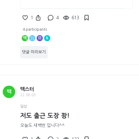
1
4
613
4 participants
맥
므
k
댓글 미리보기
맥스터
맥
22.06.03
일상
저도 출근 도장 쾅!
오늘도 새벽반 입니다^^