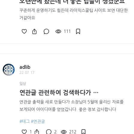
오랜만에 왔는데 더 좋은 팁들이 생겼군요
꾸준하게 운영하기도 힘든데 라이믹스꿀팁 사이트 보면 대단한
거같아요
111
adlib
22.07.17
일상
연관글 관련하여 검색하다가 …
연관글 출력을 새로 만들다가 소장님이 5월에 올리신 자료를
보게되어 아이디어를 얻었갑니다. 좋은 정보 감사합니다
#태그
#연관글
1
2
212