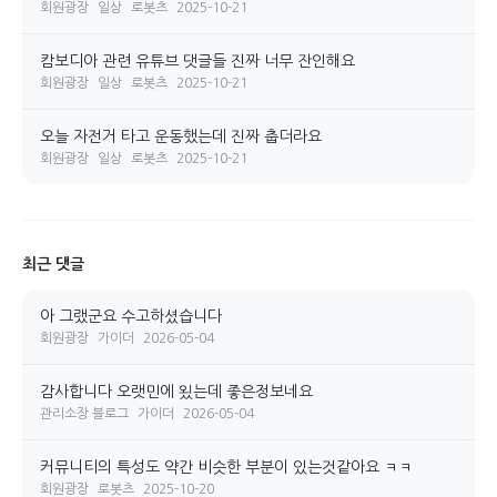
회원광장
일상
로봇츠
2025-10-21
캄보디아 관련 유튜브 댓글들 진짜 너무 잔인해요
회원광장
일상
로봇츠
2025-10-21
오늘 자전거 타고 운동했는데 진짜 춥더라요
회원광장
일상
로봇츠
2025-10-21
최근 댓글
아 그랬군요 수고하셨습니다
회원광장
가이더
2026-05-04
감사합니다 오랫민에 욌는데 좋은정보네요
관리소장 블로그
가이더
2026-05-04
커뮤니티의 특성도 약간 비슷한 부분이 있는것같아요 ㅋㅋ
회원광장
로봇츠
2025-10-20