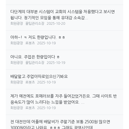
다단계의 대부분 시스템이 교회의 시스템을 차용했다고 보시면
됩니다. 정기적인 모임을 통해 유대감 소속감...
회원광장
꿀팁관리소장
2025-10-20
아하~! ㅋ 저도 한량입니다. ㅎㅎ
회원광장
로봇츠
2025-10-19
아니요. 주업은 한량입이다 ㅎ
회원광장
꿀팁관리소장
2025-10-19
배달말고 주업이따로있으신기봐요
회원광장
로봇츠
2025-10-19
제가 예전에도 포메러브를 자주 들어갔었거든요. 그때 사이트 반
응속도가 많이 느리다는 느낌을 받았어요. ...
회원광장
로봇츠
2025-10-19
전 대전인데 어플에 배달비가 주말기준 보통 2500원 많으면
3000원이라고 나와요. ㅎㅎㅎ 그래도 광역시인데...