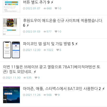
버튼 별도 추가
9
2022.01.07
660
10
후원도우미 애드온을 신규 사이트에 적용했습니다.
6
2022.01.03
577
10
파이코인 앱 설치 및 가입 방법
5
2021.12.30
1022
8
이번 11월은 브레이브 광고 열람으로 7BAT(베이직어텐션 토
큰) 정도 모았네요.
2021.11.30
535
9
아마존, 애플, 스타벅스에서 BAT코인 사용한다
2
2021.11.26
568
9