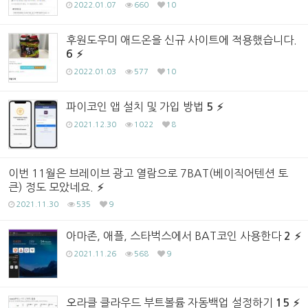
2022.01.07
660
10
후원도우미 애드온을 신규 사이트에 적용했습니다.
6
2022.01.03
577
10
파이코인 앱 설치 및 가입 방법
5
2021.12.30
1022
8
이번 11월은 브레이브 광고 열람으로 7BAT(베이직어텐션 토
큰) 정도 모았네요.
2021.11.30
535
9
아마존, 애플, 스타벅스에서 BAT코인 사용한다
2
2021.11.26
568
9
오라클 클라우드 부트볼륨 자동백업 설정하기
15