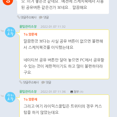
앙
오..이거 좋은것 같네요...예전에 스케치북에서 사용
된 공유버튼 같은건가 보네요... 깔끔해요
댓글주소복사
댓글
꿀팁관리소장
2022.01.07 11:32
To.앙문재
깔끔한것 보다는 사실 공유 버튼이 없으면 불편해
서 스케치북것를 이식했는데요.
네이티브 공유 버튼만 달아 놓으면 PC에서 공유할
수 있는 것이 제한적이기도 하고 많이 불편하더라
구요.
댓글주소복사
댓글
꿀팁관리소장
2022.01.07 11:36
첨부
(1)
To.앙문재
그리고 여기 라이믹스꿀팁은 트위터의 경우 커스
텀을 하지 않았는데요.