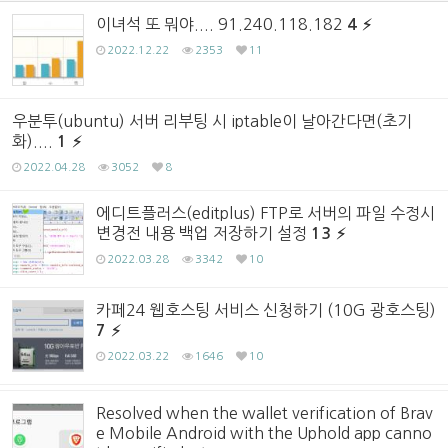
이녀석 또 뭐야.... 91.240.118.182
4
2022.12.22
2353
11
우분투(ubuntu) 서버 리부팅 시 iptable이 날아간다면(초기
화)....
1
2022.04.28
3052
8
에디트플러스(editplus) FTP로 서버의 파일 수정시
변경전 내용 백업 저장하기 설정
13
2022.03.28
3342
10
카페24 웹호스팅 서비스 신청하기 (10G 광호스팅)
7
2022.03.22
1646
10
Resolved when the wallet verification of Brav
e Mobile Android with the Uphold app canno