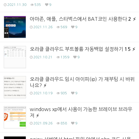
2021.11.30
535
9
아마존, 애플, 스타벅스에서 BAT코인 사용한다
2
2021.11.26
569
9
오라클 클라우드 부트볼륨 자동백업 설정하기
15
2021.10.21
1359
9
오라클 클라우드 임시 아이피(ip) 가 재부팅 시 바뀌
나요?
2021.10.19
935
9
windows xp에서 사용이 가능한 브레이브 브라우
저
2021.09.26
858
9