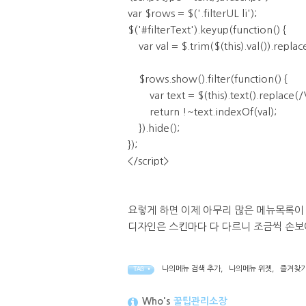
var $rows = $('.filterUL li');
$('#filterText').keyup(function() {
var val = $.trim($(this).val()).replac
$rows.show().filter(function() {
var text = $(this).text().replace(/\
return !~text.indexOf(val);
}).hide();
});
</script>
요렇게 하면 이제 아무리 많은 메뉴목록이
디자인은 스킨마다 다 다르니 조금씩 손보
나의메뉴 검색 추가
,
나의메뉴 위젯
,
즐겨찾
TAG •
Who's
꿀팁관리소장