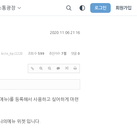
소통광장
로그인
회원가입
2020.11.06 21:16
p.kr/rx_tip/2228
조회 수
599
추천지수
7점
댓글
0
(메뉴)를 등록해서 사용하고 싶어하게 마련
나의메뉴 위젯 입니다.