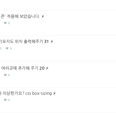
콘' 적용해 보았습니다.
8
카오지도 위치 출력해주기
31
3
9
튼 여러곳에 추가해 주기
20
8
이상한가요? css box-sizing
9