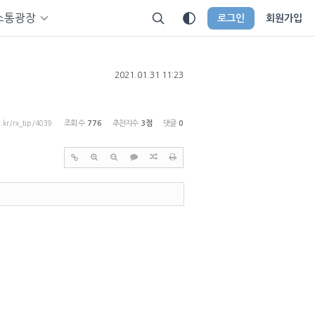
소통광장
로그인
회원가입
2021.01.31 11:23
p.kr/rx_tip/4039
조회 수
776
추천지수
3점
댓글
0