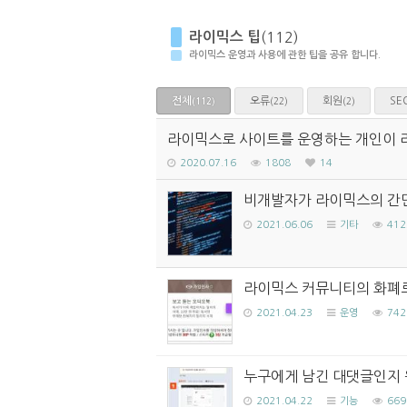
라이믹스 팁
(112)
라이믹스 운영과 사용에 관한 팁을 공유 합니다.
전체
오류
회원
SE
(22)
(2)
(112)
라이믹스로 사이트를 운영하는 개인이 
2020.07.16
1808
14
비개발자가 라이믹스의 간단
2021.06.06
기타
412
라이믹스 커뮤니티의 화폐로
2021.04.23
운영
742
누구에게 남긴 대댓글인지 
2021.04.22
기능
669