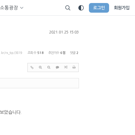
소통광장
로그인
회원가입
2021.01.25 15:03
p.kr/rx_tip/3819
조회 수
518
추천지수
6점
댓글
2
 보았습니다.