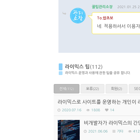
꿀팁관리소장
2021.01.25 2
To.쌉초보
네. 적용하셔서 이용
댓글주소복사
댓글
라이믹스 팁
(112)
라이믹스 운영과 사용에 관한 팁을 공유 합니다.
전체
오류
회원
SE
(22)
(2)
(112)
라이믹스로 사이트를 운영하는 개인이 
2020.07.16
1808
14
비개발자가 라이믹스의 간단
2021.06.06
기타
412