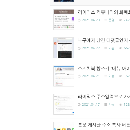
라이믹스 커뮤니티의 화폐로
2021.04.23
운영
742
누구에게 남긴 대댓글인지 
2021.04.22
기능
667
스케치북 빵조각 '메뉴 아이
2021.04.21
기능
562
라이믹스 주소입력으로 카
2021.04.17
기능
128
본문 게시글 주소 복사 버