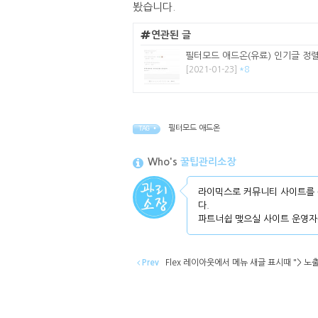
봤습니다.
연관된 글
필터모드 애드온(유료) 인기글 정
[2021-01-23]
*8
필터모드 애드온
TAG •
Who's
꿀팁관리소장
라이믹스로 커뮤니티 사이트를 
다.
파트너쉽 맺으실 사이트 운영자
Prev
Flex 레이아웃에서 메뉴 새글 표시때 "> 노출