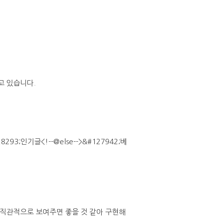
고 있습니다.
&#128293;인기글<!--@else-->&#127942;베
 직관적으로 보여주면 좋을 것 같아 구현해