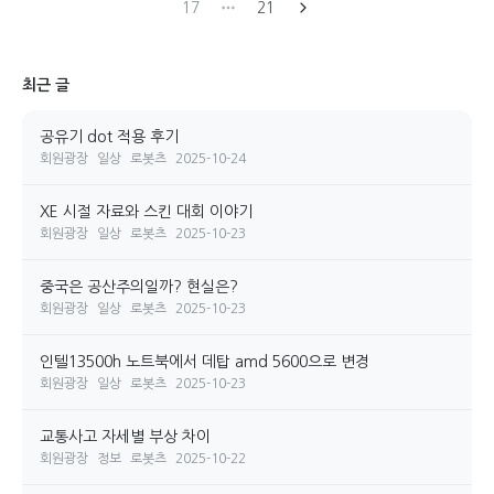
17
21
최근 글
공유기 dot 적용 후기
회원광장
일상
로봇츠
2025-10-24
XE 시절 자료와 스킨 대회 이야기
회원광장
일상
로봇츠
2025-10-23
중국은 공산주의일까? 현실은?
회원광장
일상
로봇츠
2025-10-23
인텔13500h 노트북에서 데탑 amd 5600으로 변경
회원광장
일상
로봇츠
2025-10-23
교통사고 자세별 부상 차이
회원광장
정보
로봇츠
2025-10-22