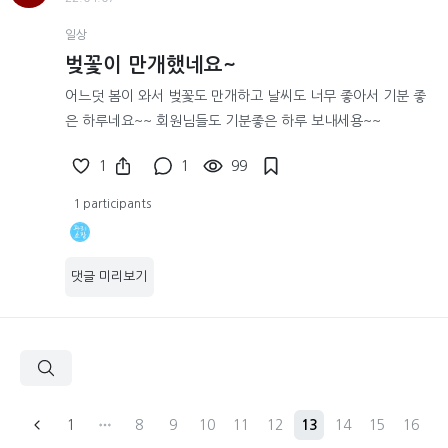
일상
벚꽃이 만개했네요~
어느덧 봄이 와서 벚꽃도 만개하고 날씨도 너무 좋아서 기분 좋
은 하루네요~~ 회원님들도 기분좋은 하루 보내세용~~
1
1
99
1 participants
댓글 미리보기
1
8
9
10
11
12
13
14
15
16