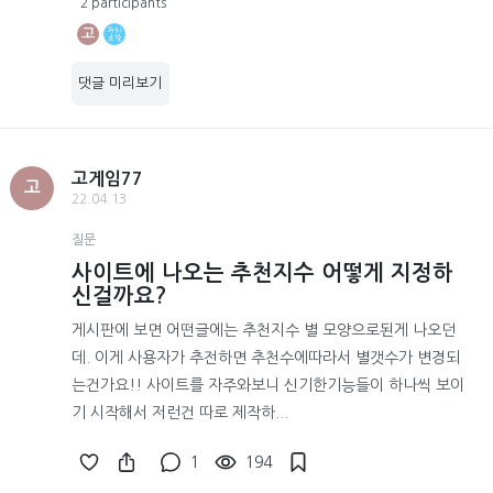
2 participants
고
댓글 미리보기
고게임77
고
22.04.13
질문
사이트에 나오는 추천지수 어떻게 지정하
신걸까요?
게시판에 보면 어떤글에는 추천지수 별 모양으로된게 나오던
데. 이게 사용자가 추전하면 추천수에따라서 별갯수가 변경되
는건가요!! 사이트를 자주와보니 신기한기능들이 하나씩 보이
기 시작해서 저런건 따로 제작하...
1
194