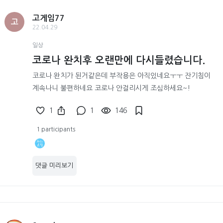
고게임77
고
22.04.29
일상
코로나 완치후 오랜만에 다시들렸습니다.
코로나 완치가 된거같은데 부작용은 아직있네요ㅜㅜ 잔기침이
계속나니 불편하네요 코로나 안걸리시게 조심하세요~!
1
1
146
1 participants
댓글 미리보기