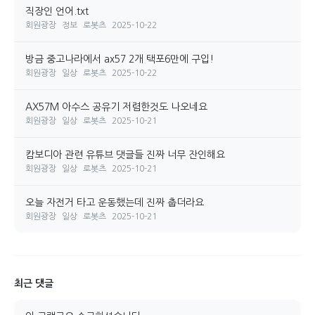
직장인 언어.txt
회원광장
정보
로봇츠
2025-10-22
방금 중고나라에서 ax57 2개 택포6만에 구입!
회원광장
일상
로봇츠
2025-10-22
AX57M 아수스 공유기 저렴한것도 나오네요
회원광장
일상
로봇츠
2025-10-21
캄보디아 관련 유튜브 댓글들 진짜 너무 잔인해요
회원광장
일상
로봇츠
2025-10-21
오늘 자전거 타고 운동했는데 진짜 춥더라요
회원광장
일상
로봇츠
2025-10-21
최근 댓글