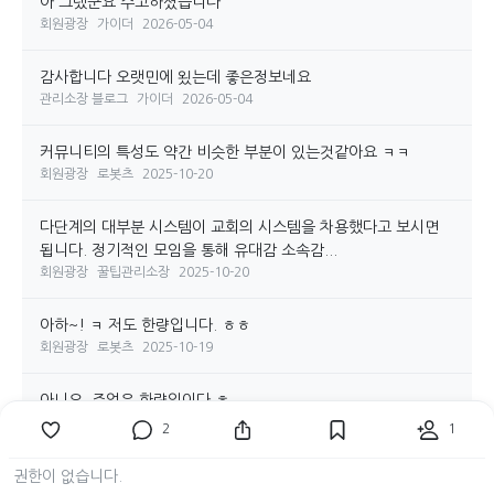
아 그랬군요 수고하셨습니다
회원광장
가이더
2026-05-04
감사합니다 오랫민에 욌는데 좋은정보네요
관리소장 블로그
가이더
2026-05-04
커뮤니티의 특성도 약간 비슷한 부분이 있는것같아요 ㅋㅋ
회원광장
로봇츠
2025-10-20
다단계의 대부분 시스템이 교회의 시스템을 차용했다고 보시면
됩니다. 정기적인 모임을 통해 유대감 소속감...
회원광장
꿀팁관리소장
2025-10-20
아하~! ㅋ 저도 한량입니다. ㅎㅎ
회원광장
로봇츠
2025-10-19
아니요. 주업은 한량입이다 ㅎ
회원광장
꿀팁관리소장
2025-10-19
2
1
배달말고 주업이따로있으신기봐요
권한이 없습니다.