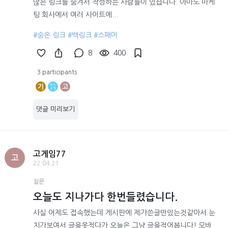
많은 링크를 숨겨서 작성하는 사람들이 있습니다. 아마도 마케
팅 회사에서 여러 사이트에...
#숨은 링크
#백링크
#스패머
8
400
3 participants
기
고
댓글 미리보기
고게임77
고
22.04.21
질문
오늘도 지나가다 한번들렸습니다.
사실 어제도 접속했는데 게시판에 제가쓴글만있는것같아서.눈
치가보여서 글을못적다가 오늘은 그냥 글을적어봅니다! 모바