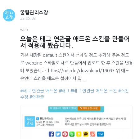
꿀팁관리소장
22.05.02
web
오늘은 태그 연관글 애드온 스킨을 만들어
서 적용해 봤습니다.
기본 내장된 default 스킨에서 섬네일 정도 추가해 주는 정도
로 webzine 스타일로 새로 만들어서 업로드 한 후 스킨을 변경
해 보았습니다. https://rxtip.kr/download/19093 위 애드
온인데 스킨을 애드온 설정에서 입...
#태그 연관글 애드온
#태그
#태그 연관글 애드온 스킨
#스킨
수정
#연관글