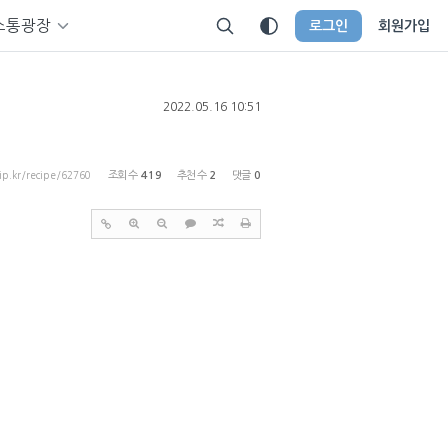
소통광장
로그인
회원가입
2022.05.16 10:51
tip.kr/recipe/62760
조회 수
419
추천 수
2
댓글
0