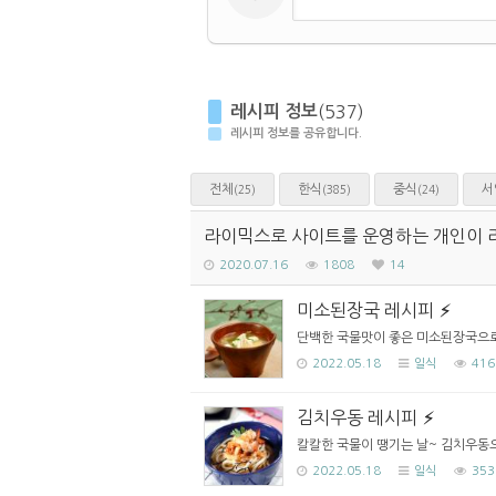
레시피 정보
(537)
레시피 정보를 공유합니다.
전체
한식
중식
서
(25)
(385)
(24)
라이믹스로 사이트를 운영하는 개인이 
2020.07.16
1808
14
미소된장국 레시피
단백한 국물맛이 좋은 미소된장국으로 
2022.05.18
일식
416
김치우동 레시피
칼칼한 국물이 땡기는 날~ 김치우동으로
2022.05.18
일식
353