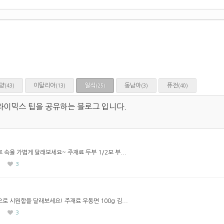
양
이탈리아
일식
동남아
퓨전
(43)
(13)
(3)
(40)
(25)
라이믹스 팁을 공유하는 블로그 입니다.
속을 가볍게 달래보세요~ 주재료 두부 1/2모 부...
3
 시원함을 달래보세요! 주재료 우동면 100g 김...
3