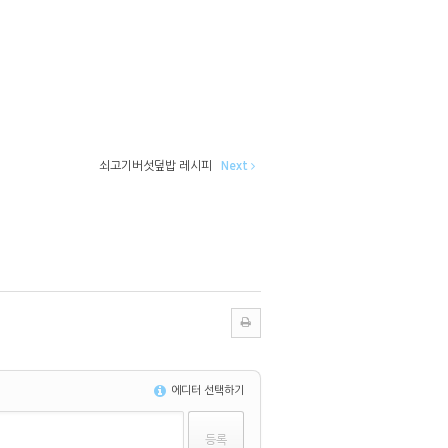
쇠고기버섯덮밥 레시피
Next
에디터 선택하기