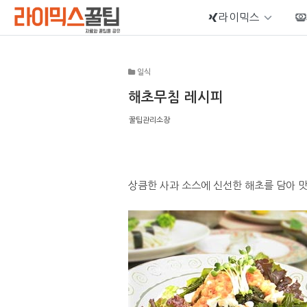
라이믹스
Sketchbook5, 스케치북5
일식
해초무침 레시피
꿀팁관리소장
Sketchbook5, 스케치북5
상큼한 사과 소스에 신선한 해초를 담아 