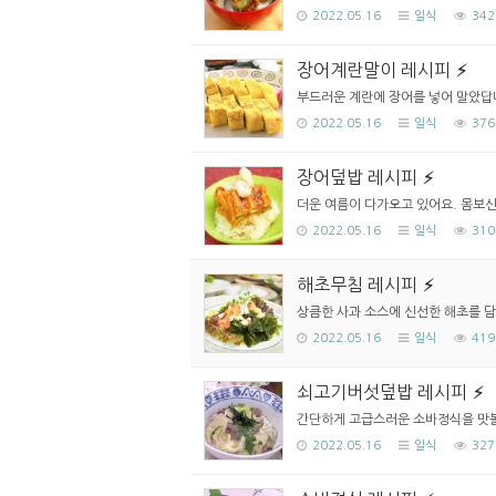
2022.05.16
일식
342
장어계란말이 레시피
부드러운 계란에 장어를 넣어 말았답니
2022.05.16
일식
376
장어덮밥 레시피
더운 여름이 다가오고 있어요. 몸보신
2022.05.16
일식
310
해초무침 레시피
상큼한 사과 소스에 신선한 해초를 담
2022.05.16
일식
419
쇠고기버섯덮밥 레시피
간단하게 고급스러운 소바정식을 맛볼
2022.05.16
일식
327