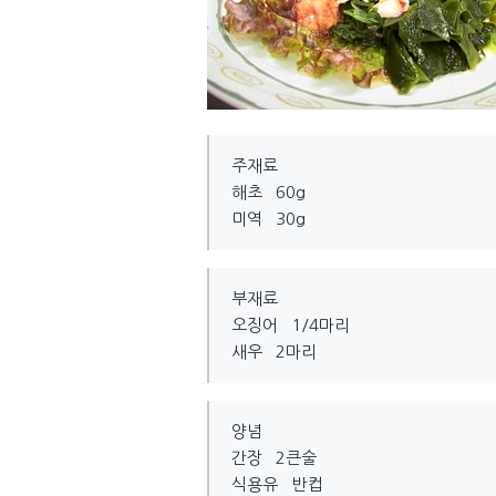
주재료
해초 60g
미역 30g
부재료
오징어 1/4마리
새우 2마리
양념
간장 2큰술
식용유 반컵