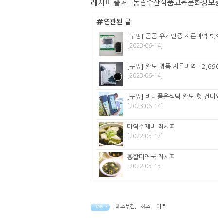
레시피 출처 : 농림수산식품교육문화정보
연관된 글
[쿠팡] 곰곰 유기인증 자른미역 5,
[2023-06-14]
[쿠팡] 완도 명품 자른미역 12,69
[2023-06-14]
[쿠팡] 바다품은식탁 완도 햇 건미역 
[2023-06-14]
미역수제비 레시피
[2022-05-17]
홍합미역국 레시피
[2022-05-15]
해초무침
,
해초
,
미역
TAG •