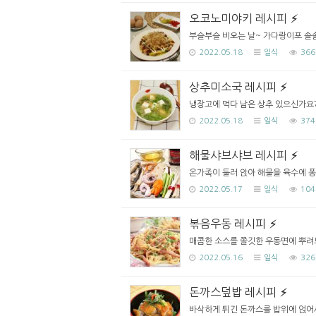
오코노미야키 레시피
부슬부슬 비오는 날~ 가다랑이포 솔
2022.05.18
일식
366
상추미소국 레시피
냉장고에 먹다 남은 상추 있으신가요?
2022.05.18
일식
374
해물샤브샤브 레시피
온가족이 둘러 앉아 해물을 육수에 퐁
2022.05.17
일식
104
볶음우동 레시피
매콤한 소스를 쫄깃한 우동면에 뿌려드
2022.05.16
일식
326
돈까스덮밥 레시피
바삭하게 튀긴 돈까스를 밥위에 얹어서