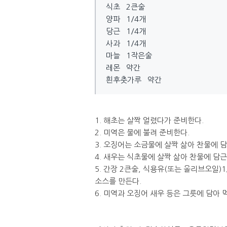
식초 2큰술
양파 1/4개
당근 1/4개
사과 1/4개
마늘 1작은술
레몬 약간
흰후춧가루 약간
1. 해초는 살짝 얼렸다가 준비한다.
2. 미역은 물에 불려 준비한다.
3. 오징어는 소금물에 살짝 삶아 찬물에 담
4. 새우는 식초물에 살짝 삶아 찬물에 담근
5. 간장 2큰술, 식용유(또는 올리브오일)1
소스를 만든다.
6. 미역과 오징어 새우 등은 그릇에 담아 