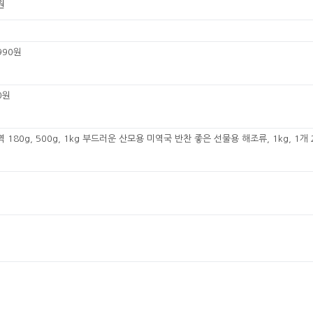
원
990원
0원
180g, 500g, 1kg 부드러운 산모용 미역국 반찬 좋은 선물용 해조류, 1kg, 1개 