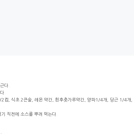
근다.
다.
/2컵, 식초 2큰술, 레몬 약간, 흰후춧가루약간, 양파1/4개, 당근 1/4개
먹기 직전에 소스를 뿌려 먹는다.