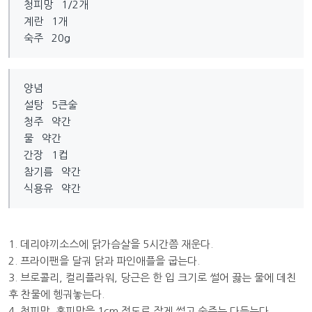
청피망 1/2개
계란 1개
숙주 20g
양념
설탕 5큰술
청주 약간
물 약간
간장 1컵
참기름 약간
식용유 약간
1. 데리야끼소스에 닭가슴살을 5시간쯤 재운다.
2. 프라이팬을 달궈 닭과 파인애플을 굽는다.
3. 브로콜리, 컬리플라워, 당근은 한 입 크기로 썰어 끓는 물에 데친
후 찬물에 헹궈놓는다.
4. 청피망, 홍피망을 1cm 정도로 작게 썰고 숙주는 다듬는다.