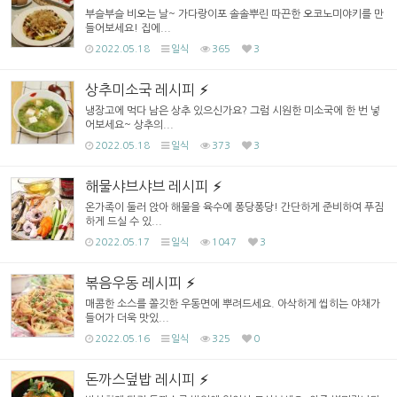
부슬부슬 비오는 날~ 가다랑이포 솔솔뿌린 따끈한 오코노미야키를 만
들어보세요! 집에...
2022.05.18
일식
365
3
상추미소국 레시피
냉장고에 먹다 남은 상추 있으신가요? 그럼 시원한 미소국에 한 번 넣
어보세요~ 상추의...
2022.05.18
일식
373
3
해물샤브샤브 레시피
온가족이 둘러 앉아 해물을 육수에 퐁당퐁당! 간단하게 준비하여 푸짐
하게 드실 수 있...
2022.05.17
일식
1047
3
볶음우동 레시피
매콤한 소스를 쫄깃한 우동면에 뿌려드세요. 아삭하게 씹히는 야채가
들어가 더욱 맛있...
2022.05.16
일식
325
0
돈까스덮밥 레시피