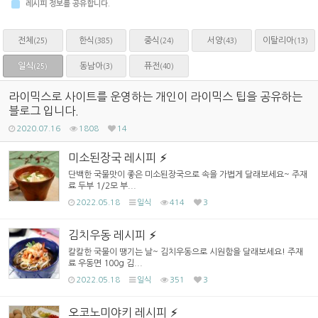
레시피 정보를 공유합니다.
전체
한식
중식
서양
이탈리아
(25)
(385)
(24)
(43)
(13)
일식
동남아
퓨전
(3)
(40)
(25)
라이믹스로 사이트를 운영하는 개인이 라이믹스 팁을 공유하는
블로그 입니다.
2020.07.16
1808
14
미소된장국 레시피
단백한 국물맛이 좋은 미소된장국으로 속을 가볍게 달래보세요~ 주재
료 두부 1/2모 부...
2022.05.18
일식
414
3
김치우동 레시피
칼칼한 국물이 땡기는 날~ 김치우동으로 시원함을 달래보세요! 주재
료 우동면 100g 김...
2022.05.18
일식
351
3
오코노미야키 레시피