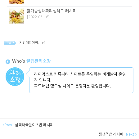
닭가슴살해파리샐러드 레시피
[2022-05-16]
치킨데리야끼
,
닭
TAG •
Who's
꿀팁관리소장
라이믹스로 커뮤니티 사이트를 운영하는 비개발자 운영
자 입니다.
파트너쉽 맺으실 사이트 운영자분 환영합니다.
Prev
삼색태극말이초밥 레시피
생선초밥 레시피
Next