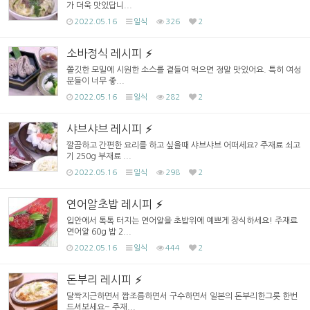
가 더욱 맛있답니...
2022.05.16
일식
326
2
소바정식 레시피
쫄깃한 모밀에 시원한 소스를 곁들여 먹으면 정말 맛있어요. 특히 여성
분들이 너무 좋...
2022.05.16
일식
282
2
샤브샤브 레시피
깔끔하고 간편한 요리를 하고 싶을때 샤브샤브 어떠세요? 주재료 쇠고
기 250g 부재료 ...
2022.05.16
일식
298
2
연어알초밥 레시피
입안에서 톡톡 터지는 연어알을 초밥위에 예쁘게 장식하세요! 주재료
연어알 60g 밥 2...
2022.05.16
일식
444
2
돈부리 레시피
달짝지근하면서 짭조름하면서 구수하면서 일본의 돈부리한그릇 한번
드셔보세요~ 주재...