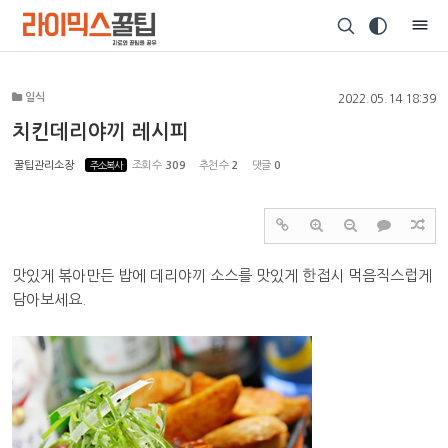
Sketchbook5, 스케치북5
일식
2022.05.14 18:39
치킨데리야끼 레시피
꿀팁관리소장
주소복사
조회 수
309
추천 수
2
댓글
0
Sketchbook5, 스케치북5
맛있게 볶아만든 밥에 데리야끼 소스를 맛있게 한접시 먹음직스럽게
담아보세요.