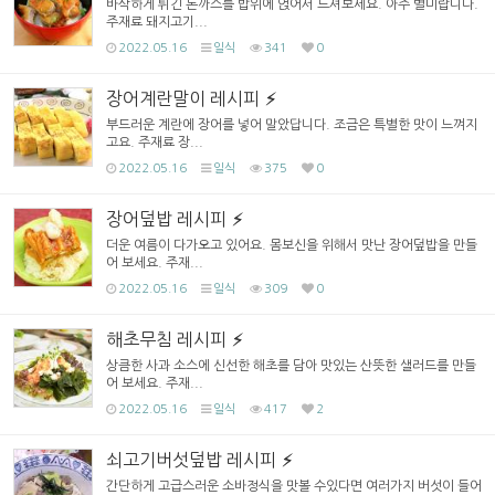
바삭하게 튀긴 돈까스를 밥위에 얹어서 드셔보세요. 아주 별미랍니다.
주재료 돼지고기...
2022.05.16
일식
341
0
장어계란말이 레시피
부드러운 계란에 장어를 넣어 말았답니다. 조금은 특별한 맛이 느껴지
고요. 주재료 장...
2022.05.16
일식
375
0
장어덮밥 레시피
더운 여름이 다가오고 있어요. 몸보신을 위해서 맛난 장어덮밥을 만들
어 보세요. 주재...
2022.05.16
일식
309
0
해초무침 레시피
상큼한 사과 소스에 신선한 해초를 담아 맛있는 산뜻한 샐러드를 만들
어 보세요. 주재...
2022.05.16
일식
417
2
쇠고기버섯덮밥 레시피
간단하게 고급스러운 소바정식을 맛볼 수있다면 여러가지 버섯이 들어