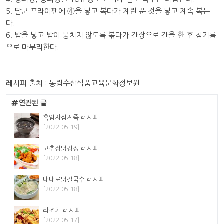
5. 달군 프라이팬에 ④을 넣고 볶다가 계란 푼 것을 넣고 계속 볶는
다.
6. 밥을 넣고 밥이 뭉치지 않도록 볶다가 간장으로 간을 한 후 참기름
으로 마무리한다.
레시피 출처 : 농림수산식품교육문화정보원
연관된 글
흑임자삼계죽 레시피
[2022-05-19]
고추장닭강정 레시피
[2022-05-18]
대대로닭칼국수 레시피
[2022-05-18]
라조기 레시피
[2022-05-17]