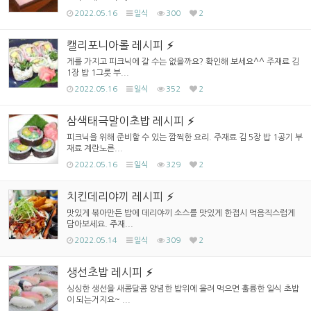
2022.05.16
일식
300
2
캘리포니아롤 레시피
게를 가지고 피크닉에 갈 수는 없을까요? 확인해 보세요^^ 주재료 김
1장 밥 1그릇 부...
2022.05.16
일식
352
2
삼색태극말이초밥 레시피
피크닉을 위해 준비할 수 있는 깜찍한 요리. 주재료 김 5장 밥 1공기 부
재료 계란노른...
2022.05.16
일식
329
2
치킨데리야끼 레시피
맛있게 볶아만든 밥에 데리야끼 소스를 맛있게 한접시 먹음직스럽게
담아보세요. 주재...
2022.05.14
일식
309
2
생선초밥 레시피
싱싱한 생선을 새콤달콤 양념한 밥위에 올려 먹으면 훌륭한 일식 초밥
이 되는거지요~ ...