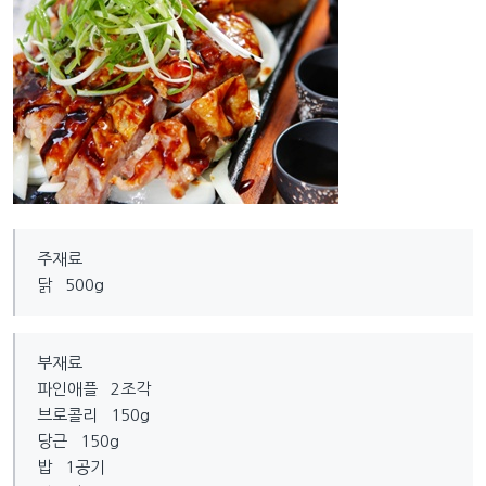
주재료
닭 500g
부재료
파인애플 2조각
브로콜리 150g
당근 150g
밥 1공기