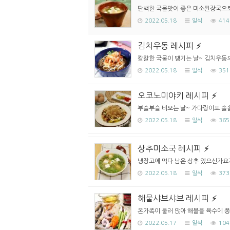
단백한 국물맛이 좋은 미소된장국으로 
2022.05.18
일식
414
김치우동 레시피
칼칼한 국물이 땡기는 날~ 김치우동으로
2022.05.18
일식
351
오코노미야키 레시피
부슬부슬 비오는 날~ 가다랑이포 솔
2022.05.18
일식
365
상추미소국 레시피
냉장고에 먹다 남은 상추 있으신가요?
2022.05.18
일식
373
해물샤브샤브 레시피
온가족이 둘러 앉아 해물을 육수에 퐁
2022.05.17
일식
104