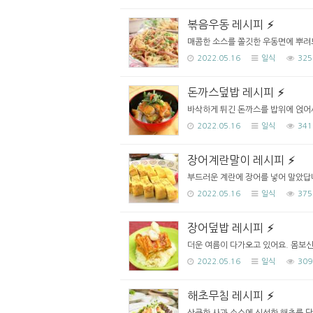
볶음우동 레시피
매콤한 소스를 쫄깃한 우동면에 뿌려드
2022.05.16
일식
325
돈까스덮밥 레시피
바삭하게 튀긴 돈까스를 밥위에 얹어서
2022.05.16
일식
341
장어계란말이 레시피
부드러운 계란에 장어를 넣어 말았답니
2022.05.16
일식
375
장어덮밥 레시피
더운 여름이 다가오고 있어요. 몸보신
2022.05.16
일식
309
해초무침 레시피