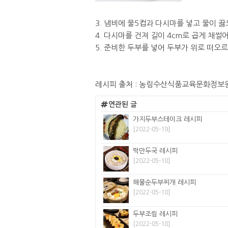
3. 냄비에 물5컵과 다시마를 넣고 물이 
4. 다시마를 건져 길이 4cm로 곱게 채썰
5. 준비한 두부를 넣어 두부가 위로 떠오
레시피 출처 : 농림수산식품교육문화정보
연관된 글
가지두부스테이크 레시피
[2022-05-19]
떡만두국 레시피
[2022-05-18]
해물순두부찌개 레시피
[2022-05-18]
두부조림 레시피
[2022-05-18]