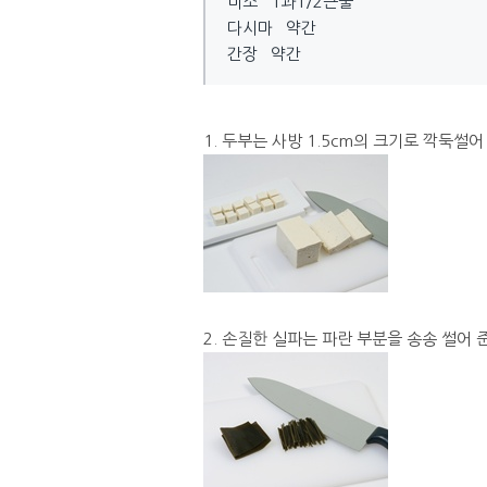
미소 1과1/2큰술
다시마 약간
간장 약간
1. 두부는 사방 1.5cm의 크기로 깍둑썰어
2. 손질한 실파는 파란 부분을 송송 썰어