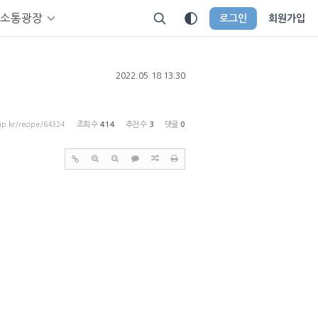
소통광장
로그인
회원가입
2022.05.18 13:30
tip.kr/recipe/64324
조회 수
414
추천 수
3
댓글
0