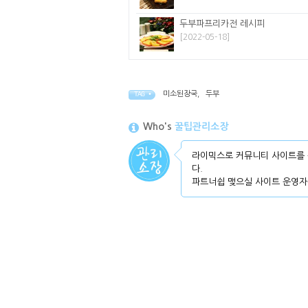
두부파프리카전 레시피
[2022-05-18]
미소된장국
,
두부
TAG •
Who's
꿀팁관리소장
라이믹스로 커뮤니티 사이트를 
다.
파트너쉽 맺으실 사이트 운영자