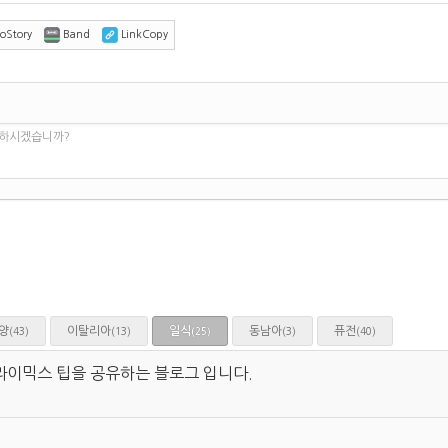
oStory
Band
LinkCopy
 하시겠습니까?
양
이탈리아
일식
동남아
퓨전
(43)
(13)
(3)
(40)
(25)
라이믹스 팁을 공유하는 블로그 입니다.