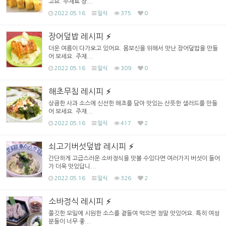
고요. 주재료 장...
2022.05.16
일식
375
0
장어덮밥 레시피
더운 여름이 다가오고 있어요. 몸보신을 위해서 맛난 장어덮밥을 만들
어 보세요. 주재...
2022.05.16
일식
309
0
해초무침 레시피
상큼한 사과 소스에 신선한 해초를 담아 맛있는 산뜻한 샐러드를 만들
어 보세요. 주재...
2022.05.16
일식
417
2
쇠고기버섯덮밥 레시피
간단하게 고급스러운 소바정식을 맛볼 수있다면 여러가지 버섯이 들어
가 더욱 맛있답니...
2022.05.16
일식
326
2
소바정식 레시피
쫄깃한 모밀에 시원한 소스를 곁들여 먹으면 정말 맛있어요. 특히 여성
분들이 너무 좋...