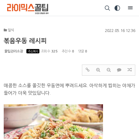
Sketchbook5, 스케치북5
일식
2022.05.16 12:36
볶음우동 레시피
꿀팁관리소장
주소복사
조회 수
325
추천 수
0
댓글
0
Sketchbook5, 스케치북5
매콤한 소스를 쫄깃한 우동면에 뿌려드세요. 아삭하게 씹히는 야채가
들어가 더욱 맛있답니다.