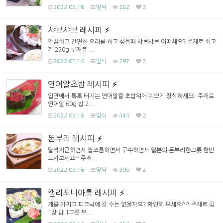
2022.05.16
일식
282
2
샤브샤브 레시피
깔끔하고 간편한 요리를 하고 싶을때 샤브샤브 어떠세요? 주재료 쇠고
기 250g 부재료 ...
2022.05.16
일식
297
2
연어알초밥 레시피
입안에서 톡톡 터지는 연어알을 초밥위에 예쁘게 장식하세요! 주재료
연어알 60g 밥 2...
2022.05.16
일식
444
2
돈부리 레시피
달짝지근하면서 짭조름하면서 구수하면서 일본의 돈부리한그릇 한번
드셔보세요~ 주재...
2022.05.16
일식
300
2
캘리포니아롤 레시피
게를 가지고 피크닉에 갈 수는 없을까요? 확인해 보세요^^ 주재료 김
1장 밥 1그릇 부...