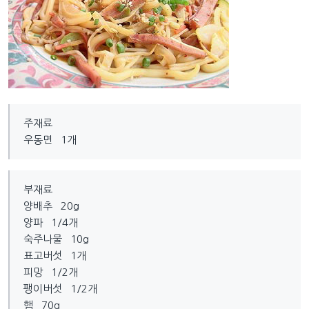
주재료
우동면 1개
부재료
양배추 20g
양파 1/4개
숙주나물 10g
표고버섯 1개
피망 1/2개
팽이버섯 1/2개
햄 70g