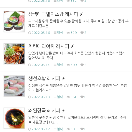
2022.05.16
일식
352
2
삼색태극말이초밥 레시피
피크닉을 위해 준비할 수 있는 깜찍한 요리. 주재료 김 5장 밥 1공기 부
재료 계란노른...
2022.05.16
일식
329
2
치킨데리야끼 레시피
맛있게 볶아만든 밥에 데리야끼 소스를 맛있게 한접시 먹음직스럽게
담아보세요. 주재...
2022.05.14
일식
309
2
생선초밥 레시피
싱싱한 생선을 새콤달콤 양념한 밥위에 올려 먹으면 훌륭한 일식 초밥
이 되는거지요~ ...
2022.05.13
일식
561
0
왜된장국 레시피
일본식 구수한 된장국 한번 끓여볼까요? 도시락에 잘 어울려요! 주재
료 왜된장 2와1/2...
2022.05.12
일식
395
0