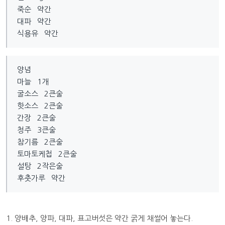
죽순 약간
대파 약간
식용유 약간
양념
마늘 1개
굴소스 2큰술
핫소스 2큰술
간장 2큰술
청주 3큰술
참기름 2큰술
토마토케첩 2큰술
설탕 2작은술
후춧가루 약간
1. 양배추, 양파, 대파, 표고버섯은 약간 굵게 채썰어 놓는다.