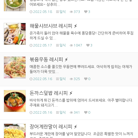
어보세요~ 상추의...
2022.05.18
일식
373
3
해물샤브샤브 레시피
온가족이 둘러 앉아 해물을 육수에 퐁당퐁당! 간단하게 준비하여 푸짐
하게 드실 수 있...
2022.05.17
일식
1047
3
볶음우동 레시피
매콤한 소스를 쫄깃한 우동면에 뿌려드세요. 아삭하게 씹히는 야채가
들어가 더욱 맛있...
2022.05.16
일식
325
0
돈까스덮밥 레시피
바삭하게 튀긴 돈까스를 밥위에 얹어서 드셔보세요. 아주 별미랍니다.
주재료 돼지고기...
2022.05.16
일식
341
0
장어계란말이 레시피
부드러운 계란에 장어를 넣어 말았답니다. 조금은 특별한 맛이 느껴지