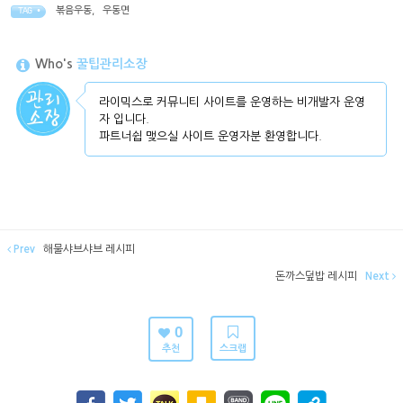
볶음우동
,
우동면
TAG •
Who's
꿀팁관리소장
라이믹스로 커뮤니티 사이트를 운영하는 비개발자 운영
자 입니다.
파트너쉽 맺으실 사이트 운영자분 환영합니다.
Prev
해물샤브샤브 레시피
돈까스덮밥 레시피
Next
0
추천
스크랩