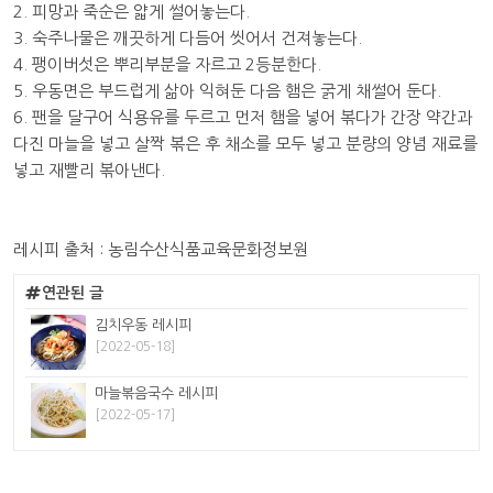
2. 피망과 죽순은 얇게 썰어놓는다.
3. 숙주나물은 깨끗하게 다듬어 씻어서 건져놓는다.
4. 팽이버섯은 뿌리부분을 자르고 2등분한다.
5. 우동면은 부드럽게 삶아 익혀둔 다음 햄은 굵게 채썰어 둔다.
6. 팬을 달구어 식용유를 두르고 먼저 햄을 넣어 볶다가 간장 약간과
다진 마늘을 넣고 살짝 볶은 후 채소를 모두 넣고 분량의 양념 재료를
넣고 재빨리 볶아낸다.
레시피 출처 : 농림수산식품교육문화정보원
연관된 글
김치우동 레시피
[2022-05-18]
마늘볶음국수 레시피
[2022-05-17]