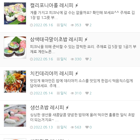
캘리포니아롤 레시피
게를 가지고 피크닉에 갈 수는 없을까요? 확인해 보세요^^ 주재료 김
1장 밥 1그릇 부...
2022.05.16
일식
353
2
삼색태극말이초밥 레시피
피크닉을 위해 준비할 수 있는 깜찍한 요리. 주재료 김 5장 밥 1공기 부
재료 계란노른...
2022.05.16
일식
330
2
치킨데리야끼 레시피
맛있게 볶아만든 밥에 데리야끼 소스를 맛있게 한접시 먹음직스럽게
담아보세요. 주재...
2022.05.14
일식
310
2
생선초밥 레시피
싱싱한 생선을 새콤달콤 양념한 밥위에 올려 먹으면 훌륭한 일식 초밥
이 되는거지요~ ...
2022.05.13
일식
563
0