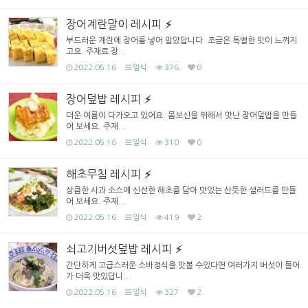
장어계란말이 레시피
부드러운 계란에 장어를 넣어 말았답니다. 조금은 특별한 맛이 느껴지
고요. 주재료 장...
2022.05.16
일식
376
0
장어덮밥 레시피
더운 여름이 다가오고 있어요. 몸보신을 위해서 맛난 장어덮밥을 만들
어 보세요. 주재...
2022.05.16
일식
310
0
해초무침 레시피
상큼한 사과 소스에 신선한 해초를 담아 맛있는 산뜻한 샐러드를 만들
어 보세요. 주재...
2022.05.16
일식
419
2
쇠고기버섯덮밥 레시피
간단하게 고급스러운 소바정식을 맛볼 수있다면 여러가지 버섯이 들어
가 더욱 맛있답니...
2022.05.16
일식
327
2