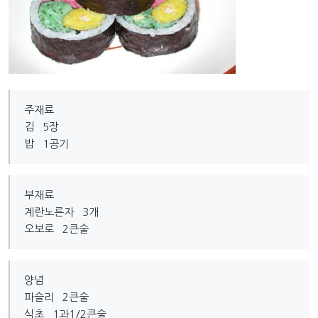
주재료
김 5장
밥 1공기
부재료
계란노른자 3개
오보로 2큰술
양념
파슬리 2큰술
식초 1과1/2큰술