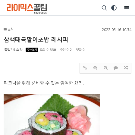
Sketchbook5, 스케치북5
일식
2022.05.16 10:34
삼색태극말이초밥 레시피
꿀팁관리소장
주소복사
조회 수
330
추천 수
2
댓글
0
Sketchbook5, 스케치북5
피크닉을 위해 준비할 수 있는 깜찍한 요리.