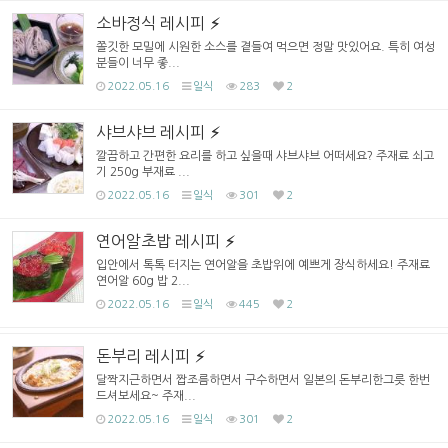
소바정식 레시피
쫄깃한 모밀에 시원한 소스를 곁들여 먹으면 정말 맛있어요. 특히 여성
분들이 너무 좋...
2022.05.16
일식
283
2
샤브샤브 레시피
깔끔하고 간편한 요리를 하고 싶을때 샤브샤브 어떠세요? 주재료 쇠고
기 250g 부재료 ...
2022.05.16
일식
301
2
연어알초밥 레시피
입안에서 톡톡 터지는 연어알을 초밥위에 예쁘게 장식하세요! 주재료
연어알 60g 밥 2...
2022.05.16
일식
445
2
돈부리 레시피
달짝지근하면서 짭조름하면서 구수하면서 일본의 돈부리한그릇 한번
드셔보세요~ 주재...
2022.05.16
일식
301
2