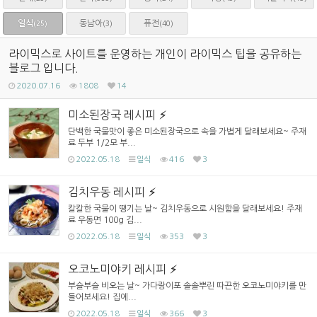
일식
동남아
퓨전
(3)
(40)
(25)
라이믹스로 사이트를 운영하는 개인이 라이믹스 팁을 공유하는
블로그 입니다.
2020.07.16
1808
14
미소된장국 레시피
단백한 국물맛이 좋은 미소된장국으로 속을 가볍게 달래보세요~ 주재
료 두부 1/2모 부...
2022.05.18
일식
416
3
김치우동 레시피
칼칼한 국물이 땡기는 날~ 김치우동으로 시원함을 달래보세요! 주재
료 우동면 100g 김...
2022.05.18
일식
353
3
오코노미야키 레시피
부슬부슬 비오는 날~ 가다랑이포 솔솔뿌린 따끈한 오코노미야키를 만
들어보세요! 집에...
2022.05.18
일식
366
3