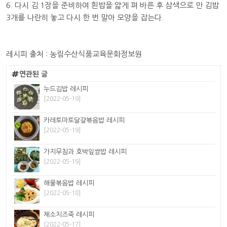
6. 다시 김 1장을 준비하여 흰밥을 얇게 펴 바른 후 삼색으로 만 김밥
3개를 나란히 놓고 다시 한 번 말아 모양을 잡는다.
레시피 출처 : 농림수산식품교육문화정보원
연관된 글
누드김밥 레시피
[2022-05-19]
카레토마토달걀볶음밥 레시피
[2022-05-19]
가지무침과 호박잎쌈밥 레시피
[2022-05-19]
해물볶음밥 레시피
[2022-05-18]
채소치즈죽 레시피
[2022-05-17]