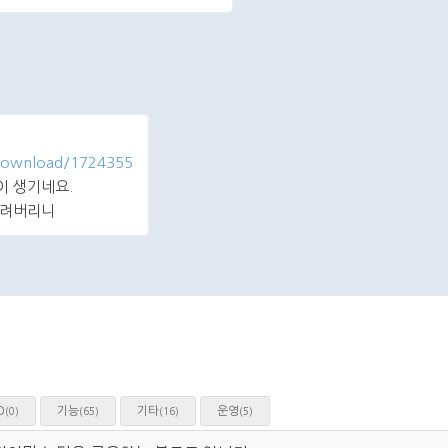
/download/1724355
이 생기네요.
 걸려버리니
O
기능
기타
운영
(0)
(65)
(16)
(5)