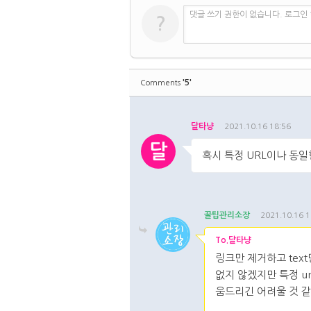
댓글 쓰기 권한이 없습니다. 로그인
?
'5'
Comments
달타냥
2021.10.16 18:56
달
혹시 특정 URL이나 동일
댓글주소복사
댓글
꿀팁관리소장
2021.10.16 1
To.달타냥
링크만 제거하고 tex
없지 않겠지만 특정 u
움드리긴 어려울 것 같