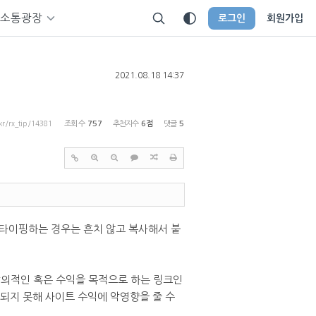
소통광장
로그인
회원가입
2021.08.18 14:37
.kr/rx_tip/14381
조회 수
757
추천지수
6점
댓글
5
접 타이핑하는 경우는 흔치 않고 복사해서 붙
 악의적인 혹은 수익을 목적으로 하는 링크인
되지 못해 사이트 수익에 악영향을 줄 수