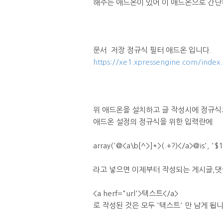
해주는 애드온이 있어 이 애드온으로 간단
문서 저장 정규식 필터 애드온 입니다.
https://xe1.xpressengine.com/ind
위 애드온을 설치하고 글 작성시에 정규식
애드온 설정의 정규식을 위한 입력란에
array('@<a\b[^>]*>(.+?)</a>@is', '$1
라고 넣으면 이제부터 작성되는 게시글,
<a herf="url'>텍스트</a>
로 작성된 것은 모두 '텍스트' 만 남게 됩니