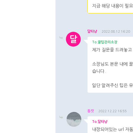
지금 해당 내용이 필
댓글주소복사
댓글
달타냥
2022.08.12 16:20
달
To.꿀팁관리소장
제가 질문을 드려놓고 
소장님도 본문 내에 꿀
습니다.
일단 알려주신 팁은 유
댓글주소복사
댓글
톰캣
2022.12.22 16:55
To.달타냥
내장되어있는 url 자