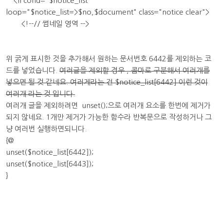
<li cond="$notice_list"
loop="$notice_list=>$no,$document" class="notice clear">
<!--// 썸네일 영역 -->
위 굵게 표시한 것을 추가해서 원하는 문서번호 6442를 제외하는 코
드를 넣었습니다.
여러글을 제외할 경우 , 콤마로 구분해서 여러개를
넣으면 될 것 같네요. 여러게라는 건 $notice_list[6442] 이런 것이
여러개 라는 것 입니다.
여러개 글을 제외하려면 unset();으로 여러개 요소를 한번에 제거가
되지 않네요. 1개만 제거가 가능한 함수라 반복문으로 작성하거나 그
냥 여러번 실행하면되니다.
{@
unset($notice_list[6442]);
unset($notice_list[6443]);
}