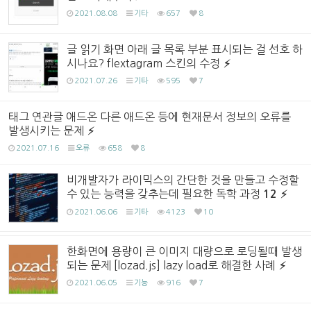
2021.08.08
기타
657
8
글 읽기 화면 아래 글 목록 부분 표시되는 걸 선호 하
시나요? flextagram 스킨의 수정
2021.07.26
기타
595
7
태그 연관글 애드온 다른 애드온 등에 현재문서 정보의 오류를
발생시키는 문제
2021.07.16
오류
658
8
비개발자가 라이믹스의 간단한 것을 만들고 수정할
수 있는 능력을 갖추는데 필요한 독학 과정
12
2021.06.06
기타
4123
10
한화면에 용량이 큰 이미지 대량으로 로딩될때 발생
되는 문제 [lozad.js] lazy load로 해결한 사례
2021.06.05
기능
916
7