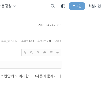
소통광장
로그인
회원가입
2021.04.24 20:56
p.kr/rx_tip/5817
조회 수
623
추천지수
7점
댓글
7
5 스킨만 해도 이러한 태그사용이 문제가 되