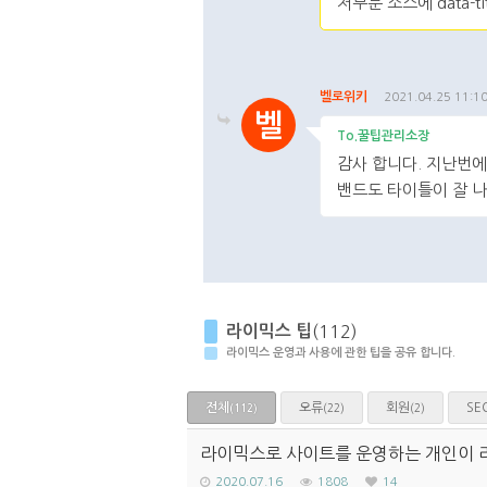
저부분 소스에 data-t
댓글주소복사
댓글
벨로위키
2021.04.25 11:1
벨
To.꿀팁관리소장
감사 합니다. 지난번
밴드도 타이틀이 잘 
댓글주소복사
수정
삭
라이믹스 팁
(112)
라이믹스 운영과 사용에 관한 팁을 공유 합니다.
전체
오류
회원
SE
(22)
(2)
(112)
라이믹스로 사이트를 운영하는 개인이 
2020.07.16
1808
14