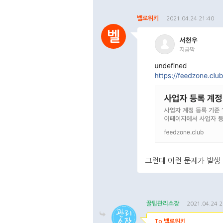
벨로위키
2021.04.24 21:40
벨
그런데 이런 문제가 발생 합
댓글주소복사
수정
삭제
꿀팁관리소장
2021.04.24 2
To.벨로위키