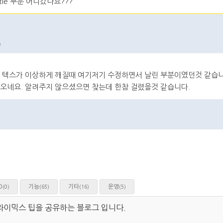
itle 부분 어디갔나요???
0
에 텍스가 이상하게 깨질때 여기저기 수정하면서 날린 부분이였던것 같습니
나오네요. 알려주지 않으셨으면 찾는데 한참 걸렸을것 같습니다.
제
댓글
O
기능
기타
운영
(0)
(65)
(16)
(5)
라이믹스 팁을 공유하는 블로그 입니다.