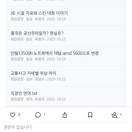
XE 시절 자료와 스킨 대회 이야기
회원광장
일상
로봇츠
2025-10-23
중국은 공산주의일까? 현실은?
회원광장
일상
로봇츠
2025-10-23
인텔13500h 노트북에서 데탑 amd 5600으로 변경
회원광장
일상
로봇츠
2025-10-23
교통사고 자세별 부상 차이
회원광장
정보
로봇츠
2025-10-22
직장인 언어.txt
회원광장
정보
로봇츠
2025-10-22
방금 중고나라에서 ax57 2개 택포6만에 구입!
8
1
1
회원광장
일상
로봇츠
2025-10-22
권한이 없습니다.