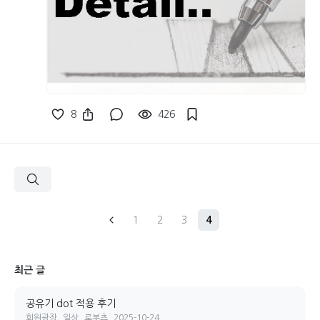
8
426
1
2
3
4
최근 글
공유기 dot 적용 후기
회원광장
일상
로봇츠
2025-10-24