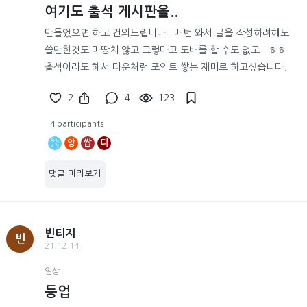
여기도 출석 게시판을..
만들었으면 하고 건의드립니다.. 매번 와서 글을 작성하려해도
쓸만한것도 마땅치 않고 그렇다고 도배를 할 수도 없고...ㅎㅎ
출석이라도 해서 타운처럼 포인트 쌓는 재미로 하고싶습니다.
2
4
123
4 participants
앙
쌉
디
댓글 미리보기
빈티지
빈
21.12.14
일상
등업