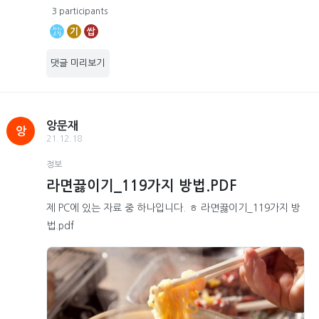
3 participants
기
쌉
댓글 미리보기
앙문재
앙
21.12.18
정보
라면끓이기_119가지 방법.PDF
제 PC에 있는 자료 중 하나입니다. ㅎ 라면끓이기_119가지 방
법.pdf