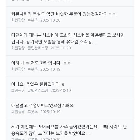
커뮤니티의 특성도 약간 비슷한 부분이 있는것같아요 ㅋㅋ
회원광장
로봇츠
2025-10-20
다단계의 대부분 시스템이 교회의 시스템을 차용했다고 보시면
됩니다. 정기적인 모임을 통해 유대감 소속감...
회원광장
꿀팁관리소장
2025-10-20
아하~! ㅋ 저도 한량입니다. ㅎㅎ
회원광장
로봇츠
2025-10-19
아니요. 주업은 한량입이다 ㅎ
회원광장
꿀팁관리소장
2025-10-19
배달말고 주업이따로있으신기봐요
회원광장
로봇츠
2025-10-19
제가 예전에도 포메러브를 자주 들어갔었거든요. 그때 사이트 반
응속도가 많이 느리다는 느낌을 받았어요. ...
회원광장
로봇츠
2025-10-19