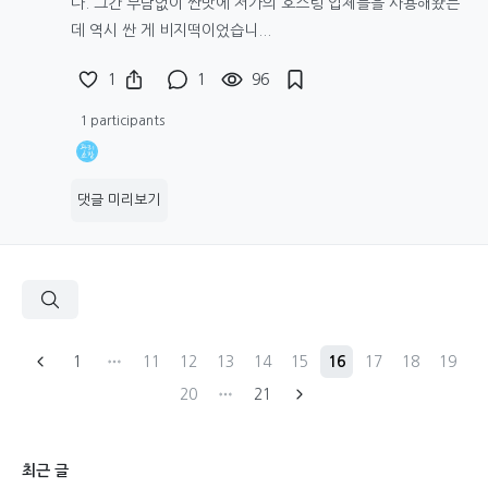
다. 그간 부담없이 싼맛에 저가의 호스팅 업체들을 사용해왔는
데 역시 싼 게 비지떡이었습니...
1
1
96
1 participants
댓글 미리보기
1
11
12
13
14
15
16
17
18
19
20
21
최근 글