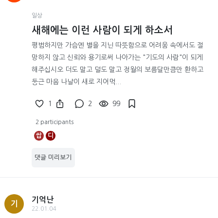
일상
새해에는 이런 사람이 되게 하소서
평범하지만 가슴엔 별을 지닌 따뜻함으로 어려움 속에서도 절
망하지 않고 신뢰와 용기로써 나아가는 "기도의 사람"이 되게
해주십시오 더도 말고 덜도 말고 정월의 보름달만큼만 환하고
둥근 마음 나날이 새로 지어먹...
1
2
99
2 participants
쌉
디
댓글 미리보기
기억난
기
22.01.04