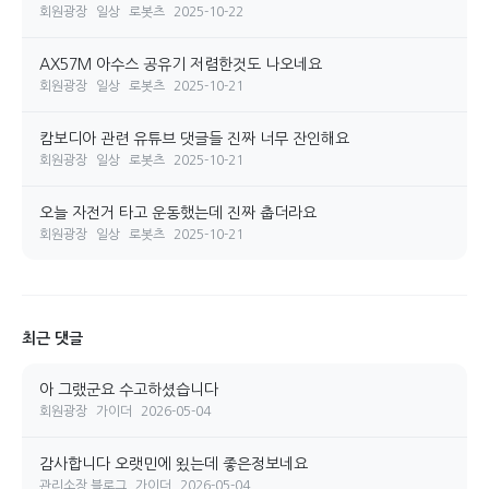
회원광장
일상
로봇츠
2025-10-22
AX57M 아수스 공유기 저렴한것도 나오네요
회원광장
일상
로봇츠
2025-10-21
캄보디아 관련 유튜브 댓글들 진짜 너무 잔인해요
회원광장
일상
로봇츠
2025-10-21
오늘 자전거 타고 운동했는데 진짜 춥더라요
회원광장
일상
로봇츠
2025-10-21
최근 댓글
아 그랬군요 수고하셨습니다
회원광장
가이더
2026-05-04
감사합니다 오랫민에 욌는데 좋은정보네요
관리소장 블로그
가이더
2026-05-04