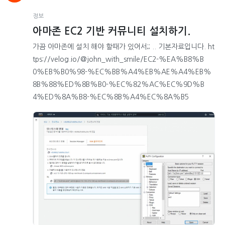
정보
아마존 EC2 기반 커뮤니티 설치하기.
가끔 아마존에 설치 해야 할때가 있어서;; .. 기본자료입니다. ht
tps://velog.io/@john_with_smile/EC2-%EA%B8%B
0%EB%B0%98-%EC%BB%A4%EB%AE%A4%EB%
8B%88%ED%8B%B0-%EC%82%AC%EC%9D%B
4%ED%8A%B8-%EC%8B%A4%EC%8A%B5