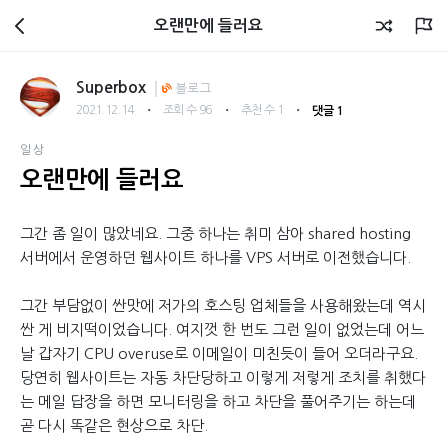
회원광장
오랜만에 들러요
Superbox
블로그
・
・
・
2021.12.14
조회 수 96
추천 수 1
댓글 1
일상
오랜만에 들러요
그간 좀 일이 많았네요. 그중 하나는 취미 삼아 shared hosting
서버에서 운영하던 웹사이트 하나를 VPS 서버로 이전했습니다.
그간 부담없이 싼맛에 저가의 호스팅 업체들을 사용해왔는데 역시
싼 게 비지떡이었습니다. 여지껏 한 번도 그런 일이 없었는데 어느
날 갑자기 CPU overuse로 이메일이 미친듯이 들어 오더라구요.
당연히 웹사이트는 자동 차단당하고 이렇게 저렇게 조치를 취했다
는 메일 답장을 하면 모니터링을 하고 차단을 풀어주기는 하는데
곧 다시 똑같은 현상으로 차단.