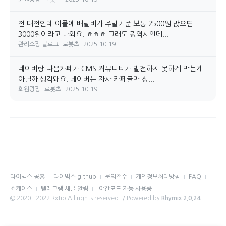
전 대전인데 어플에 배달비가 주말기준 보통 2500원 많으면
3000원이라고 나와요. ㅎㅎㅎ 그래도 광역시인데...
관리소장 블로그
로봇츠
2025-10-19
네이버랑 다음카페가 CMS 커뮤니티가 발전하지 못하게 막는게
아닐까 생각돼요. 네이버는 자사 카페글만 상...
회원광장
로봇츠
2025-10-19
라이믹스 공홈
라이믹스 github
문의접수
개인정보처리방침
FAQ
쇼케이스
텔레그램 새글 알림
야간모드 자동 사용중
© 2020 - 2022 Rxtip All rights reserved. / Powered by
Rhymix 2.0.24