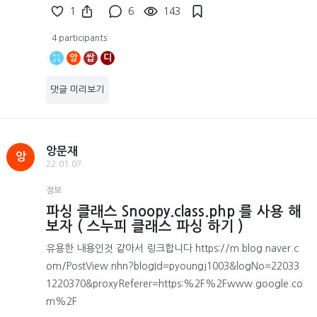
1
6
143
4 participants
앙
쌉
디
댓글 미리보기
앙문재
앙
22.01.07
정보
파싱 클래스 Snoopy.class.php 를 사용 해
보자 ( 스누피 클래스 파싱 하기 )
유용한 내용인것 같아서 링크합니다 https://m.blog.naver.c
om/PostView.nhn?blogId=pyoungj1003&logNo=22033
1220370&proxyReferer=https:%2F%2Fwww.google.co
m%2F