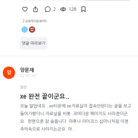
2
128
2 participants
쌉
댓글 미리보기
앙문재
앙
22.01.10
일상
xe 완전 끝이군요..
오늘 알았네요...xe타운에 xe자료실이 접속안된다는 글을 보고
들어가봤더니 자료실을 비롯..코어다운 페이지도 사라졌더군
요.. 한편으론 참 슬픔니다. 야후나 라이코스 심마니처럼 이젠
추억속으로 사라지는군요. 아...