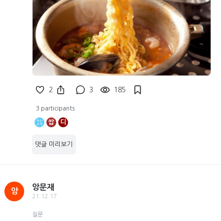
2
3
185
3 participants
쌉
디
댓글 미리보기
앙문재
앙
21.12.17
질문