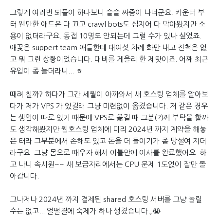
그렇게 여러번 되풀이 하다보니 슬슬 짜증이 나더군요. 카운터 부
터 웬만한 애드온 다 끄고 crawl bots도 심지어 다 막아봤지만 소
용이 없더라구요. 동접 10명도 안되는데 그럴 수가 있나 싶었죠.
애꿎은 suppert team 애들한테 대여섯 차례 화만 내고 진척은 없
고 뭐 그런 상황이었습니다. 대비를 게을리 한 제탓이죠. 어째 최근
유입이 좀 늘더라니... ㅎ
때려 칠까? 하다가 그간 세월이 아까와서 새 호스팅 업체를 알아보
다가 저가 VPS 가 있길래 그냥 미련없이 옮겼습니다. 저 같은 경우
는 생업이 따로 있기 때문에 VPS로 옮길 때 그분(?)께 부탁을 할까
도 생각해봤지만 웹호스팅 업체에 미리 2024년 까지 계약을 해놓
은 터라 그부분에서 손해도 있고 돈을 더 들이기가 좀 망설여 지더
라구요. 그냥 몸으로 때우자 해서 이틀만에 이사를 완료했어요. 하
고 나니 속시원~~ 새 보금자리에서는 CPU 문제 1도없이 잘만 돌
아갑니다.
그나저나 2024년 까지 결제된 shared 호스팅 서버를 그냥 놀릴
수는 없고... 얼떨결에 숙제가 하나 생겼습니다.,😭