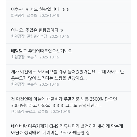
아하~! ㅋ 저도 한량입니다. ㅎㅎ
회원광장
로봇츠
2025-10-19
아니요. 주업은 한량입이다 ㅎ
회원광장
꿀팁관리소장
2025-10-19
배달말고 주업이따로있으신기봐요
회원광장
로봇츠
2025-10-19
제가 예전에도 포메러브를 자주 들어갔었거든요. 그때 사이트 반
응속도가 많이 느리다는 느낌을 받았어요. ...
회원광장
로봇츠
2025-10-19
전 대전인데 어플에 배달비가 주말기준 보통 2500원 많으면
3000원이라고 나와요. ㅎㅎㅎ 그래도 광역시인데...
관리소장 블로그
로봇츠
2025-10-19
네이버랑 다음카페가 CMS 커뮤니티가 발전하지 못하게 막는게
아닐까 생각돼요. 네이버는 자사 카페글만 상...