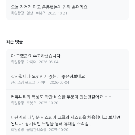
오늘 자전거 타고 운동했는데 진짜 춥더라요
회원광장
일상
로봇츠
2025-10-21
최근 댓글
아 그랬군요 수고하셨습니다
회원광장
가이더
2026-05-04
감사합니다 오랫민에 욌는데 좋은정보네요
관리소장 블로그
가이더
2026-05-04
커뮤니티의 특성도 약간 비슷한 부분이 있는것같아요 ㅋㅋ
회원광장
로봇츠
2025-10-20
다단계의 대부분 시스템이 교회의 시스템을 차용했다고 보시면
됩니다. 정기적인 모임을 통해 유대감 소속감...
회원광장
꿀팁관리소장
2025-10-20