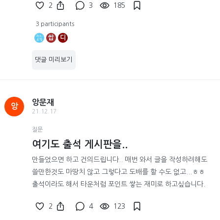
2
3
185
3 participants
쌉
디
댓글 미리보기
앙문재
앙
21.12.17
질문
여기도 출석 게시판을..
만들었으면 하고 건의드립니다.. 매번 와서 글을 작성하려해도
쓸만한것도 마땅치 않고 그렇다고 도배를 할 수도 없고...ㅎㅎ
출석이라도 해서 타운처럼 포인트 쌓는 재미로 하고싶습니다.
2
4
123