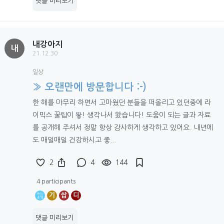
댓글 미리보기
내강아지
내
21.12.30
일상
» 오랜만에 방문합니다 :-)
한 해를 마무리 하면서 고마웠던 분들을 떠올리고 있던중에 라
이믹스 꿀팁이 뙇! 생각나서 왔습니다! 도움이 되는 글과 자료
를 공개해 주셔서 정말 항상 감사하게 생각하고 있어요. 내년에
도 매일매일 건강하시고 좋...
2
4
144
4 participants
기
쌉
디
댓글 미리보기