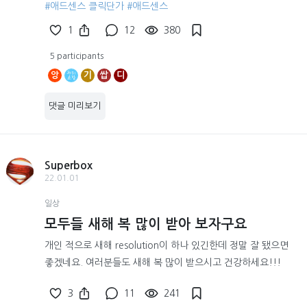
#애드센스 클릭단가
#애드센스
1
12
380
5 participants
앙
기
쌉
디
댓글 미리보기
Superbox
22.01.01
일상
모두들 새해 복 많이 받아 보자구요
개인 적으로 새해 resolution이 하나 있긴한데 정말 잘 됐으면
좋겠네요. 여러분들도 새해 복 많이 받으시고 건강하세요!!!
3
11
241