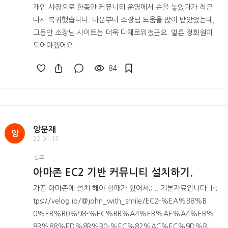
개인 사정으로 한동안 커뮤니티 운영에서 손을 놓았다가 최근
다시 복귀했습니다. 타운부터 소장님 도움을 많이 받았었는데,
그동안 소장님 사이트는 더욱 다채로워젔군요. 얼른 정회원이
되어야겠어요.
84
앙문재
앙
22.01.13
정보
아마존 EC2 기반 커뮤니티 설치하기.
가끔 아마존에 설치 해야 할때가 있어서;; .. 기본자료입니다. ht
tps://velog.io/@john_with_smile/EC2-%EA%B8%B
0%EB%B0%98-%EC%BB%A4%EB%AE%A4%EB%
8B%88%ED%8B%B0-%EC%82%AC%EC%9D%B