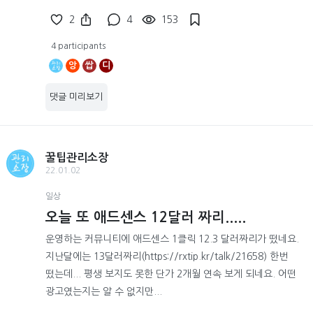
2
4
153
4 participants
앙
쌉
디
댓글 미리보기
꿀팁관리소장
22.01.02
일상
오늘 또 애드센스 12달러 짜리.....
운영하는 커뮤니티에 애드센스 1클릭 12.3 달러짜리가 떴네요.
지난달에는 13달러짜리(https://rxtip.kr/talk/21658) 한번
떴는데... 평생 보지도 못한 단가 2개월 연속 보게 되네요. 어떤
광고였는지는 알 수 없지만...