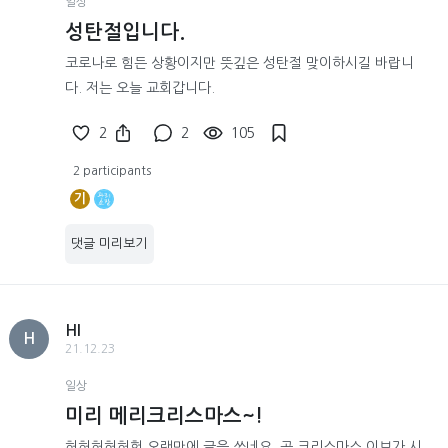
일상
성탄절입니다.
코로나로 힘든 상황이지만 뜻깊은 성탄절 맞이하시길 바랍니
다. 저는 오늘 교회갑니다.
2
2
105
2 participants
기
댓글 미리보기
HI
H
21.12.23
일상
미리 메리크리스마스~!
허허허허허헛 오랜만에 글을 쓰네요. 곧 크리스마스 이브가 시