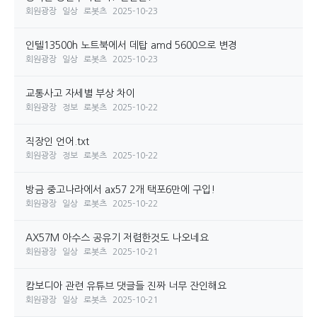
회원광장
일상
로봇츠
2025-10-23
인텔13500h 노트북에서 데탑 amd 5600으로 변경
회원광장
일상
로봇츠
2025-10-23
교통사고 자세별 부상 차이
회원광장
정보
로봇츠
2025-10-22
직장인 언어.txt
회원광장
정보
로봇츠
2025-10-22
방금 중고나라에서 ax57 2개 택포6만에 구입!
회원광장
일상
로봇츠
2025-10-22
AX57M 아수스 공유기 저렴한것도 나오네요
회원광장
일상
로봇츠
2025-10-21
캄보디아 관련 유튜브 댓글들 진짜 너무 잔인해요
회원광장
일상
로봇츠
2025-10-21