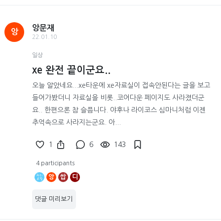
앙문재
앙
22.01.10
일상
xe 완전 끝이군요..
오늘 알았네요...xe타운에 xe자료실이 접속안된다는 글을 보고
들어가봤더니 자료실을 비롯..코어다운 페이지도 사라졌더군
요.. 한편으론 참 슬픔니다. 야후나 라이코스 심마니처럼 이젠
추억속으로 사라지는군요. 아...
1
6
143
4 participants
앙
쌉
디
댓글 미리보기