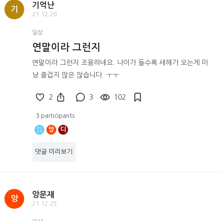
기억난
기
21.12.28
일상
연말이라 그런지
연말이라 그런지 조용하네요. 나이가 들수록 새해가 오는게 마
냥 즐겁지 많은 않습니다. ㅜㅜ
2
3
102
3 participants
앙
디
댓글 미리보기
앙문재
앙
21.12.25