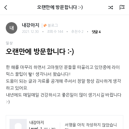
회원광장
오랜만에 방문합니다 :-)
내강아지
블로그
내
・
・
・
2021.12.30
조회 수 144
추천 수 2
댓글 4
일상
오랜만에 방문합니다 :-)
한 해를 마무리 하면서 고마웠던 분들을 떠올리고 있던중에 라이
믹스 꿀팁이 뙇! 생각나서 왔습니다!
도움이 되는 글과 자료를 공개해 주셔서 정말 항상 감사하게 생각
하고 있어요.
내년에도 매일매일 건강하시고 좋은일이 많이 생기시길 바랍니다
:-)
내강아지
서명을 아직 작성하지 않았습니
Level. 1
155 / 360