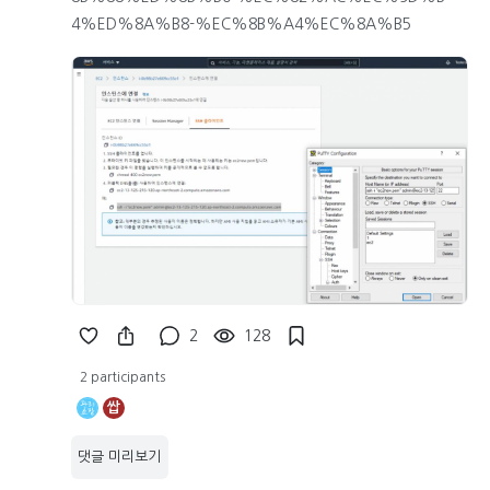
4%ED%8A%B8-%EC%8B%A4%EC%8A%B5
2
128
2 participants
쌉
댓글 미리보기