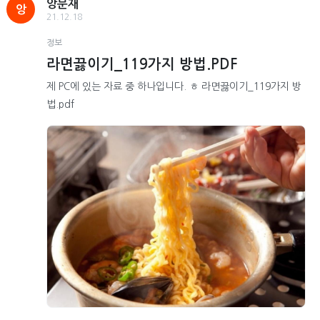
앙문재
앙
21.12.18
정보
라면끓이기_119가지 방법.PDF
제 PC에 있는 자료 중 하나입니다. ㅎ 라면끓이기_119가지 방
법.pdf