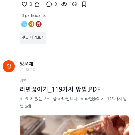
3
3
169
3 participants
기
쌉
댓글 미리보기
앙문재
앙
21.12.18
정보
라면끓이기_119가지 방법.PDF
제 PC에 있는 자료 중 하나입니다. ㅎ 라면끓이기_119가지 방
법.pdf