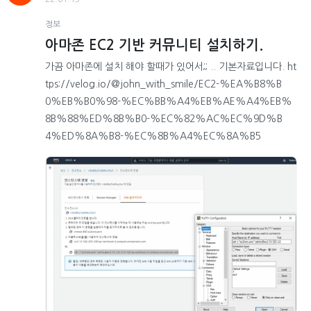
정보
아마존 EC2 기반 커뮤니티 설치하기.
가끔 아마존에 설치 해야 할때가 있어서;; .. 기본자료입니다. ht
tps://velog.io/@john_with_smile/EC2-%EA%B8%B
0%EB%B0%98-%EC%BB%A4%EB%AE%A4%EB%
8B%88%ED%8B%B0-%EC%82%AC%EC%9D%B
4%ED%8A%B8-%EC%8B%A4%EC%8A%B5