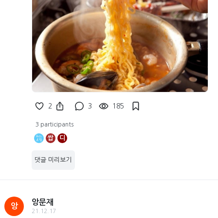
2
3
185
3 participants
쌉
디
댓글 미리보기
앙문재
앙
21.12.17