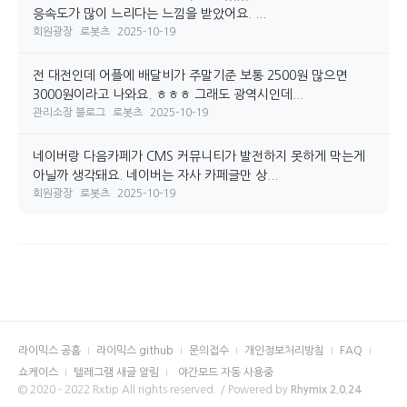
응속도가 많이 느리다는 느낌을 받았어요. ...
회원광장
로봇츠
2025-10-19
전 대전인데 어플에 배달비가 주말기준 보통 2500원 많으면
3000원이라고 나와요. ㅎㅎㅎ 그래도 광역시인데...
관리소장 블로그
로봇츠
2025-10-19
네이버랑 다음카페가 CMS 커뮤니티가 발전하지 못하게 막는게
아닐까 생각돼요. 네이버는 자사 카페글만 상...
회원광장
로봇츠
2025-10-19
라이믹스 공홈
라이믹스 github
문의접수
개인정보처리방침
FAQ
쇼케이스
텔레그램 새글 알림
야간모드 자동 사용중
© 2020 - 2022 Rxtip All rights reserved. / Powered by
Rhymix 2.0.24