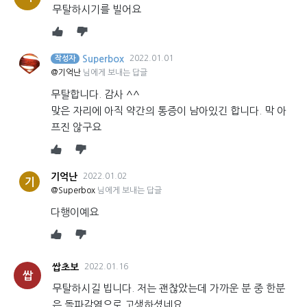
무탈하시기를 빌어요
Superbox
2022.01.01
작성자
@기억난
님에게 보내는 답글
무탈합니다. 감사 ^^
맞은 자리에 아직 약간의 통증이 남아있긴 합니다. 막 아
프진 않구요
기억난
2022.01.02
기
@Superbox
님에게 보내는 답글
다행이예요
쌉초보
2022.01.16
쌉
무탈하시길 빕니다. 저는 괜찮았는데 가까운 분 중 한분
은 돌파감염으로 고생하셨네요..