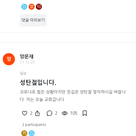
앙
디
댓글 미리보기
앙문재
앙
21.12.25
일상
성탄절입니다.
코로나로 힘든 상황이지만 뜻깊은 성탄절 맞이하시길 바랍니
다. 저는 오늘 교회갑니다.
2
2
105
2 participants
기