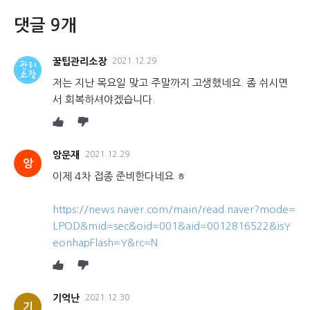
댓글 9개
꿀팁관리소장
2021.12.29
저는 지난 목요일 맞고 주말까지 고생했네요. 좀 쉬시면
서 회복하셔야겠습니다.
앙문재
2021.12.29
앙
이제 4차 접종 준비한다네요 ㅎ
https://news.naver.com/main/read.naver?mode=
LPOD&mid=sec&oid=001&aid=0012816522&isY
eonhapFlash=Y&rc=N
기억난
2021.12.30
기