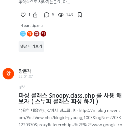
추억속으로 사라지는군요. 아...
1
6
143
4 participants
앙
쌉
디
댓글 미리보기
앙문재
앙
22.01.07
정보
파싱 클래스 Snoopy.class.php 를 사용 해
보자 ( 스누피 클래스 파싱 하기 )
유용한 내용인것 같아서 링크합니다 https://m.blog.naver.c
om/PostView.nhn?blogId=pyoungj1003&logNo=22033
1220370&proxyReferer=https:%2F%2Fwww.google.co