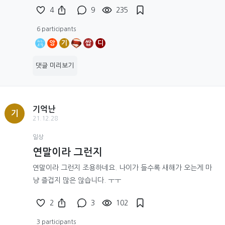
4
9
235
6 participants
앙
기
쌉
디
댓글 미리보기
기억난
기
21.12.28
일상
연말이라 그런지
연말이라 그런지 조용하네요. 나이가 들수록 새해가 오는게 마
냥 즐겁지 많은 않습니다. ㅜㅜ
2
3
102
3 participants