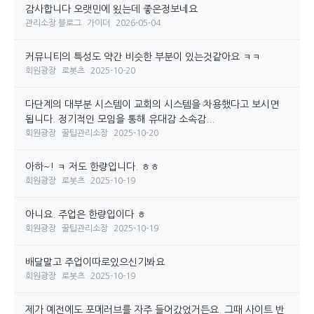
감사합니다 오랫민에 욌는데 좋은정보네요
관리소장 블로그
가이더
2026-05-04
커뮤니티의 특성도 약간 비슷한 부분이 있는것같아요 ㅋㅋ
회원광장
로봇츠
2025-10-20
다단계의 대부분 시스템이 교회의 시스템을 차용했다고 보시면
됩니다. 정기적인 모임을 통해 유대감 소속감...
회원광장
꿀팁관리소장
2025-10-20
아하~! ㅋ 저도 한량입니다. ㅎㅎ
회원광장
로봇츠
2025-10-19
아니요. 주업은 한량입이다 ㅎ
회원광장
꿀팁관리소장
2025-10-19
배달말고 주업이따로있으신기봐요
회원광장
로봇츠
2025-10-19
제가 예전에도 포메러브를 자주 들어갔었거든요. 그때 사이트 반