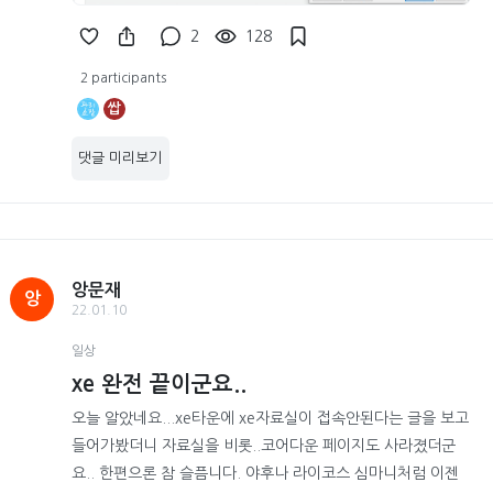
2
128
2 participants
쌉
댓글 미리보기
앙문재
앙
22.01.10
일상
xe 완전 끝이군요..
오늘 알았네요...xe타운에 xe자료실이 접속안된다는 글을 보고
들어가봤더니 자료실을 비롯..코어다운 페이지도 사라졌더군
요.. 한편으론 참 슬픔니다. 야후나 라이코스 심마니처럼 이젠