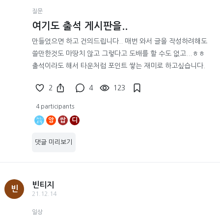
질문
여기도 출석 게시판을..
만들었으면 하고 건의드립니다.. 매번 와서 글을 작성하려해도
쓸만한것도 마땅치 않고 그렇다고 도배를 할 수도 없고...ㅎㅎ
출석이라도 해서 타운처럼 포인트 쌓는 재미로 하고싶습니다.
2
4
123
4 participants
앙
쌉
디
댓글 미리보기
빈티지
빈
21.12.14
일상