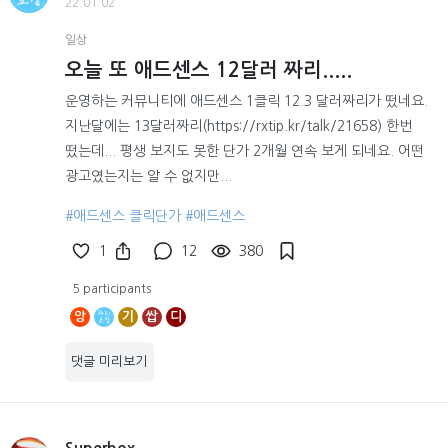
22.01.02
일상
오늘 또 애드센스 12달러 짜리.....
운영하는 커뮤니티에 애드센스 1클릭 12.3 달러짜리가 떴네요.
지난달에는 13달러짜리(https://rxtip.kr/talk/21658) 한번
떴는데... 평생 보지도 못한 단가 2개월 연속 보게 되네요. 어떤
광고였는지는 알 수 없지만...
#애드센스 클릭단가
#애드센스
1
12
380
5 participants
앙
기
쌉
디
댓글 미리보기