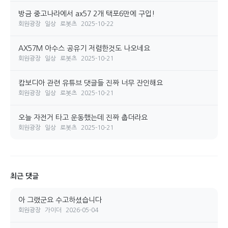
방금 중고나라에서 ax57 2개 택포6만에 구입!
회원광장
일상
로봇츠
2025-10-22
AX57M 아수스 공유기 저렴한것도 나오네요
회원광장
일상
로봇츠
2025-10-21
캄보디아 관련 유튜브 댓글들 진짜 너무 잔인해요
회원광장
일상
로봇츠
2025-10-21
오늘 자전거 타고 운동했는데 진짜 춥더라요
회원광장
일상
로봇츠
2025-10-21
최근 댓글
아 그랬군요 수고하셨습니다
회원광장
가이더
2026-05-04