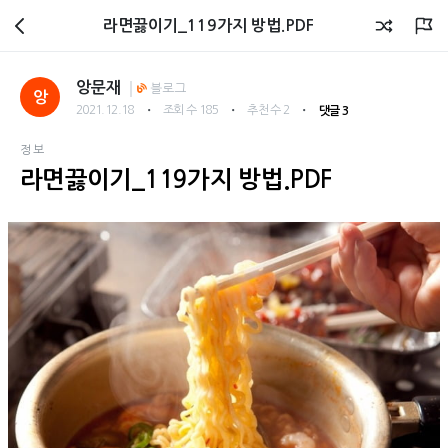
회원광장
라면끓이기_119가지 방법.PDF
앙문재
블로그
앙
・
・
・
2021.12.18
조회 수 185
추천 수 2
댓글 3
정보
라면끓이기_119가지 방법.PDF