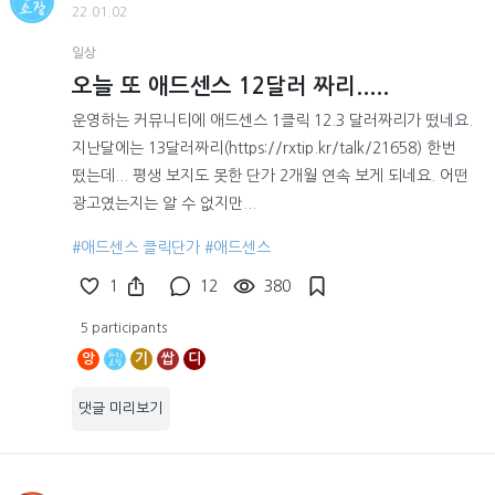
22.01.02
일상
오늘 또 애드센스 12달러 짜리.....
운영하는 커뮤니티에 애드센스 1클릭 12.3 달러짜리가 떴네요.
지난달에는 13달러짜리(https://rxtip.kr/talk/21658) 한번
떴는데... 평생 보지도 못한 단가 2개월 연속 보게 되네요. 어떤
광고였는지는 알 수 없지만...
#애드센스 클릭단가
#애드센스
1
12
380
5 participants
앙
기
쌉
디
댓글 미리보기