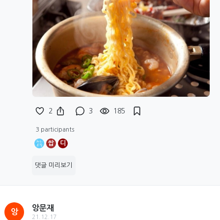
2
3
185
3 participants
쌉
디
댓글 미리보기
앙문재
앙
21.12.17