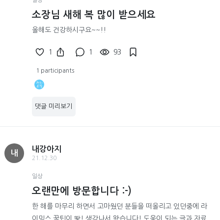
소장님 새해 복 많이 받으세요
올해도 건강하시구요~~!!
1
1
93
1 participants
댓글 미리보기
내강아지
내
21.12.30
일상
오랜만에 방문합니다 :-)
한 해를 마무리 하면서 고마웠던 분들을 떠올리고 있던중에 라
이믹스 꿀팁이 뙇! 생각나서 왔습니다! 도움이 되는 글과 자료