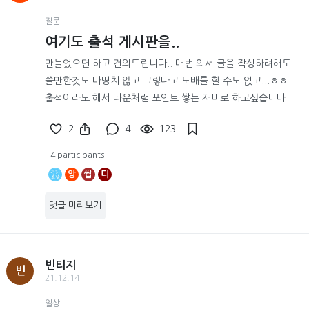
질문
여기도 출석 게시판을..
만들었으면 하고 건의드립니다.. 매번 와서 글을 작성하려해도
쓸만한것도 마땅치 않고 그렇다고 도배를 할 수도 없고...ㅎㅎ
출석이라도 해서 타운처럼 포인트 쌓는 재미로 하고싶습니다.
2
4
123
4 participants
앙
쌉
디
댓글 미리보기
빈티지
빈
21.12.14
일상