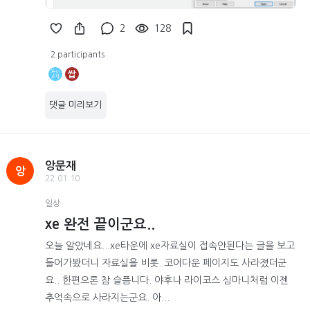
2
128
2 participants
쌉
댓글 미리보기
앙문재
앙
22.01.10
일상
xe 완전 끝이군요..
오늘 알았네요...xe타운에 xe자료실이 접속안된다는 글을 보고
들어가봤더니 자료실을 비롯..코어다운 페이지도 사라졌더군
요.. 한편으론 참 슬픔니다. 야후나 라이코스 심마니처럼 이젠
추억속으로 사라지는군요. 아...