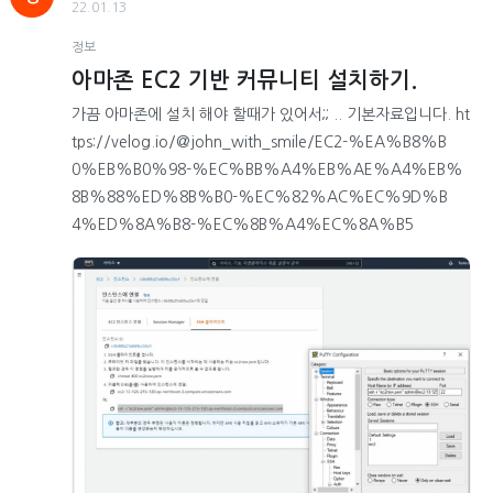
22.01.13
정보
아마존 EC2 기반 커뮤니티 설치하기.
가끔 아마존에 설치 해야 할때가 있어서;; .. 기본자료입니다. ht
tps://velog.io/@john_with_smile/EC2-%EA%B8%B
0%EB%B0%98-%EC%BB%A4%EB%AE%A4%EB%
8B%88%ED%8B%B0-%EC%82%AC%EC%9D%B
4%ED%8A%B8-%EC%8B%A4%EC%8A%B5