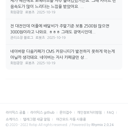
제가 예전에도 포메러브를 자주 들어갔었거든요. 그때 사이트 반
응속도가 많이 느리다는 느낌을 받았어요. ...
회원광장
로봇츠
2025-10-19
전 대전인데 어플에 배달비가 주말기준 보통 2500원 많으면
3000원이라고 나와요. ㅎㅎㅎ 그래도 광역시인데...
관리소장 블로그
로봇츠
2025-10-19
네이버랑 다음카페가 CMS 커뮤니티가 발전하지 못하게 막는게
아닐까 생각돼요. 네이버는 자사 카페글만 상...
회원광장
로봇츠
2025-10-19
라이믹스 공홈
라이믹스 github
문의접수
개인정보처리방침
FAQ
쇼케이스
텔레그램 새글 알림
야간모드 자동 사용중
© 2020 - 2022 Rxtip All rights reserved. / Powered by
Rhymix 2.0.24