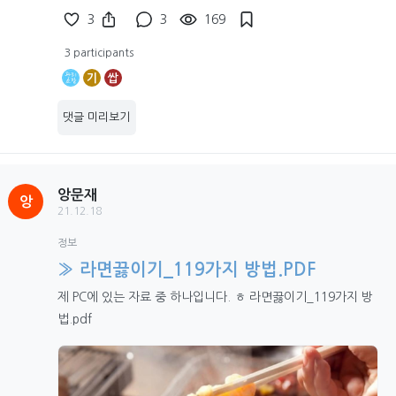
3
3
169
3 participants
기
쌉
댓글 미리보기
앙문재
앙
21.12.18
정보
» 라면끓이기_119가지 방법.PDF
제 PC에 있는 자료 중 하나입니다. ㅎ 라면끓이기_119가지 방
법.pdf