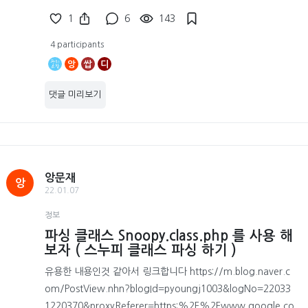
1
6
143
4 participants
앙
쌉
디
댓글 미리보기
앙문재
앙
22.01.07
정보
파싱 클래스 Snoopy.class.php 를 사용 해
보자 ( 스누피 클래스 파싱 하기 )
유용한 내용인것 같아서 링크합니다 https://m.blog.naver.c
om/PostView.nhn?blogId=pyoungj1003&logNo=22033
1220370&proxyReferer=https:%2F%2Fwww.google.co