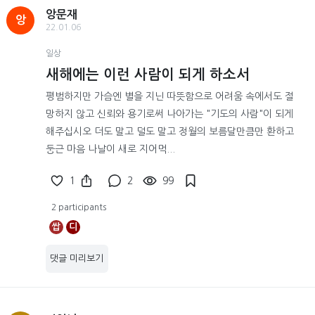
앙문재
앙
22.01.06
일상
새해에는 이런 사람이 되게 하소서
평범하지만 가슴엔 별을 지닌 따뜻함으로 어려움 속에서도 절
망하지 않고 신뢰와 용기로써 나아가는 "기도의 사람"이 되게
해주십시오 더도 말고 덜도 말고 정월의 보름달만큼만 환하고
둥근 마음 나날이 새로 지어먹...
1
2
99
2 participants
쌉
디
댓글 미리보기