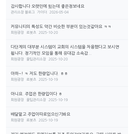
감사합니다 오랫민에 욌는데 좋은정보네요
관리소장 블로그
가이더
2026-05-04
커뮤니티의 특성도 약간 비슷한 부분이 있는것같아요 ㅋㅋ
회원광장
로봇츠
2025-10-20
다단계의 대부분 시스템이 교회의 시스템을 차용했다고 보시면
됩니다. 정기적인 모임을 통해 유대감 소속감...
회원광장
꿀팁관리소장
2025-10-20
아하~! ㅋ 저도 한량입니다. ㅎㅎ
회원광장
로봇츠
2025-10-19
아니요. 주업은 한량입이다 ㅎ
회원광장
꿀팁관리소장
2025-10-19
배달말고 주업이따로있으신기봐요
회원광장
로봇츠
2025-10-19