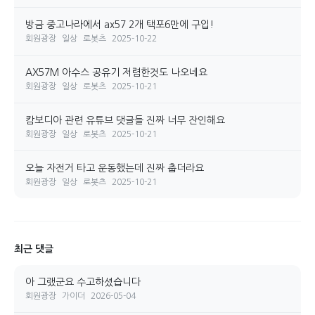
방금 중고나라에서 ax57 2개 택포6만에 구입!
회원광장
일상
로봇츠
2025-10-22
AX57M 아수스 공유기 저렴한것도 나오네요
회원광장
일상
로봇츠
2025-10-21
캄보디아 관련 유튜브 댓글들 진짜 너무 잔인해요
회원광장
일상
로봇츠
2025-10-21
오늘 자전거 타고 운동했는데 진짜 춥더라요
회원광장
일상
로봇츠
2025-10-21
최근 댓글
아 그랬군요 수고하셨습니다
회원광장
가이더
2026-05-04