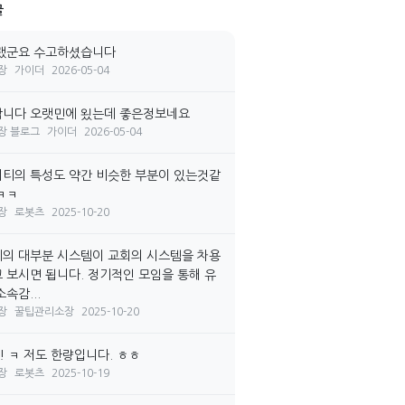
글
랬군요 수고하셨습니다
장
가이더
2026-05-04
니다 오랫민에 욌는데 좋은정보네요
장 블로그
가이더
2026-05-04
티의 특성도 약간 비슷한 부분이 있는것같
ㅋㅋ
장
로봇츠
2025-10-20
의 대부분 시스템이 교회의 시스템을 차용
 보시면 됩니다. 정기적인 모임을 통해 유
속감...
장
꿀팁관리소장
2025-10-20
! ㅋ 저도 한량입니다. ㅎㅎ
장
로봇츠
2025-10-19