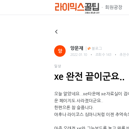
회원광장
앙문재
블로그
앙
・
・
2022.01.10
조회 수 143
추천 수
일상
xe 완전 끝이군요..
오늘 알았네요...xe타운에 xe자료실이 
운 페이지도 사라졌더군요..
한편으론 참 슬픔니다.
야후나 라이코스 심마니처럼 이젠 추억속
아주 오래전 xe와 그누보드를 놓고 뭐를 배