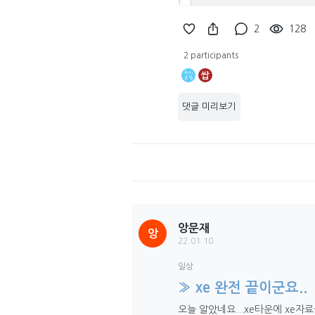
2
128
2 participants
쌉
댓글 미리보기
앙문재
앙
22.01.10
일상
» xe 완전 끝이군요..
오늘 알았네요...xe타운에 xe