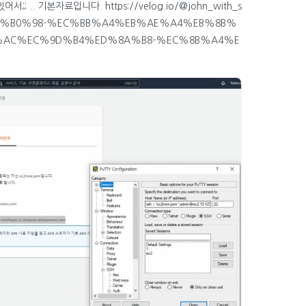
 .. 기본자료입니다. https://velog.io/@john_with_s
EB%B0%98-%EC%BB%A4%EB%AE%A4%EB%8B%
%AC%EC%9D%B4%ED%8A%B8-%EC%8B%A4%E