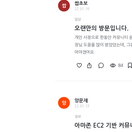
쌉초보
쌉
22.01.16
일상
오랜만의 방문입니다.
개인 사정으로 한동안 커뮤니티 
장님 도움을 많이 받았었는데, 그
어야겠어요.
84
앙문재
앙
22.01.13
정보
아마존 EC2 기반 커뮤