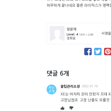
허무하게 끝나네요 물론 라이믹스가 명맥을
앙문재
서명을
Level. 4
1,615 / 2,250
정회원
댓글 6개
꿀팁관리소장
2022.01.10
XE는 어차피 관리 안된지 오래 
고장났겠죠. 고장 난줄도 모를것