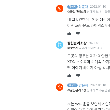
앙문재
2022.01.10
작성자
앙
@꿀팁관리소장
님에게 보내는 답글
네 그렇긴한데...예전 생각이
이젠 xe타운도 라이믹스 
꿀팁관리소장
2022.01.10
@앙문재
님에게 보내는 답글
그곳의 경우는 제가 제안한 
XE의 낙수효과를 계속 가져
떤 이야기 하는지 아실 겁니
앙문재
2022.01.10
작성자
앙
@꿀팁관리소장
님에게 보내는 답글
저는 xe타운을 보면서 개인
이끌어 가고 자기 생각과 