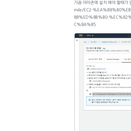
가끔 아마존에 설치 해야 할때가 있어서;;
mile/EC2-%EA%B8%B0%
88%ED%8B%B0-%EC%82
C%8A%B5