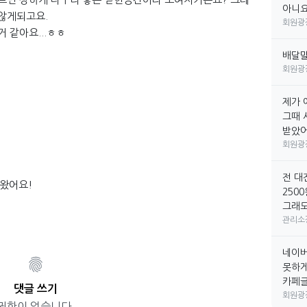
아니요
 않게되고요.
회원광
 같아요...ㅎㅎ
배달
회원광
제가 
그때 
받았어요
회원광
전 대
어왔어요!
250
그래도
관리소
네이버
못하게
카페글만
댓글 쓰기
회원광
권한이 없습니다.