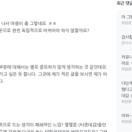
최근 댓
아 그
 나서 마음이 좀 그렇네요..ㅎㅎ
회원광
타운으로 완전 독립적으로 바뀌어야 하지 않을까요?
감사합
관리소
커뮤니
아요 
부분에 대해서는 별로 중요하지 않게 생각하는 것 같던데요.
회원광
가고 싶은 듯 합니다. 그곳에 제가 적은 글을 보시면 제가 어
다.
다단계
했다고
대감 소
회원광
아하~
회원광
적으로 드는 생각이 폐쇄적인 느낌? 몇몇분 (터줏대감)들만
다르면 강하게 다구리 놓는 닫힌공간이라 보여지거든요? 그래