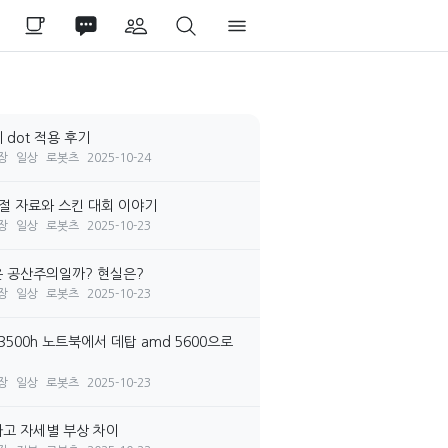
 dot 적용 후기
장
일상
로봇츠
2025-10-24
시절 자료와 스킨 대회 이야기
장
일상
로봇츠
2025-10-23
 공산주의일까? 현실은?
장
일상
로봇츠
2025-10-23
3500h 노트북에서 데탑 amd 5600으로
장
일상
로봇츠
2025-10-23
고 자세별 부상 차이