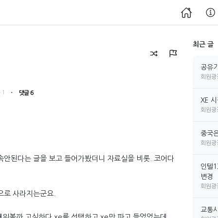
최근 글
공유기
회원광
・
 1
댓글 6
XE 
회원광
중국은
회원광
접속안된다는 글을 보고 들어가봤더니 자료실을 비롯..코어다
인텔1
변경
회원광
으로 사라지는군요.
교통사
워볼까 고심하다 xe를 선택하고 xe만 파고 들었었는데...