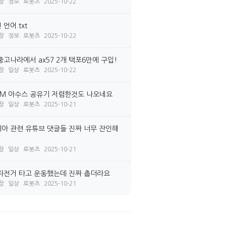
장
정보
로봇츠
2025-10-22
언어.txt
장
정보
로봇츠
2025-10-22
중고나라에서 ax57 2개 택포6만에 구입!
장
일상
로봇츠
2025-10-22
7M 아수스 공유기 저렴한것도 나오네요
장
일상
로봇츠
2025-10-21
아 관련 유튜브 댓글들 진짜 너무 잔인해
장
일상
로봇츠
2025-10-21
자전거 타고 운동했는데 진짜 춥더라요
장
일상
로봇츠
2025-10-21