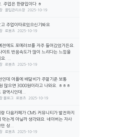
. 주업은 한량입이다 ㅎ
장
꿀팁관리소장
2025-10-19
말고 주업이따로있으신기봐요
장
로봇츠
2025-10-19
예전에도 포메러브를 자주 들어갔었거든요.
사이트 반응속도가 많이 느리다는 느낌을
. ...
장
로봇츠
2025-10-19
전인데 어플에 배달비가 주말기준 보통
0원 많으면 3000원이라고 나와요. ㅎㅎㅎ
 광역시인데...
장 블로그
로봇츠
2025-10-19
랑 다음카페가 CMS 커뮤니티가 발전하지
 막는게 아닐까 생각돼요. 네이버는 자사
 상...
장
로봇츠
2025-10-19