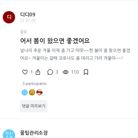
디디09
디
22.02.08
일상
어서 봄이 왔으면 좋겠어요
넘나리 추운 겨울 이제 좀 가고 따땃~~한 봄이 좀 왔으면 좋겠
어요~ 겨울이는 갈때 코로나도 좀 데리고 가라 겨울아~~!
1
3
110
3 participants
기
댓글 미리보기
꿀팁관리소장