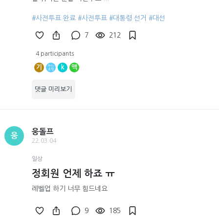
#사전투표 완료
#사전투표
#대통령 선거
#대선
7
212
4 participants
기
k
맥
댓글 미리보기
웅돌프
웅
22.03.04
일상
정회원 언제 하죠 ㅠ
레벨업 하기 너무 힘드네요
9
185