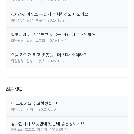
AX57M 아수스 공유기 저렴한것도 나오네요
회원광장
일상
로봇츠
2025-10-21
캄보디아 관련 유튜브 댓글들 진짜 너무 잔인해요
회원광장
일상
로봇츠
2025-10-21
오늘 자전거 타고 운동했는데 진짜 춥더라요
회원광장
일상
로봇츠
2025-10-21
최근 댓글
아 그랬군요 수고하셨습니다
회원광장
가이더
2026-05-04
감사합니다 오랫민에 욌는데 좋은정보네요
관리소장 블로그
가이더
2026-05-04