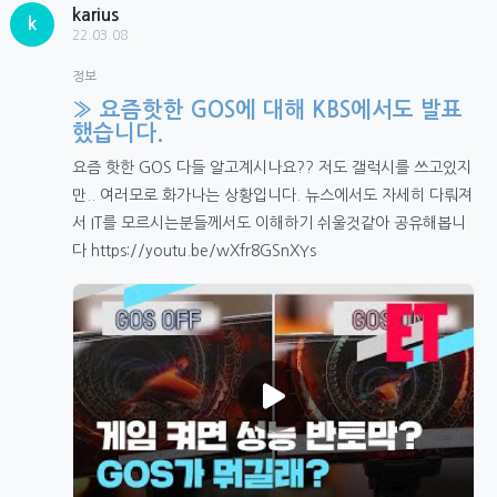
karius
k
22.03.08
정보
» 요즘핫한 GOS에 대해 KBS에서도 발표
했습니다.
요즘 핫한 GOS 다들 알고계시나요?? 저도 갤럭시를 쓰고있지
만.. 여러모로 화가나는 상황입니다. 뉴스에서도 자세히 다뤄져
서 IT를 모르시는분들께서도 이해하기 쉬울것같아 공유해봅니
다 https://youtu.be/wXfr8GSnXYs