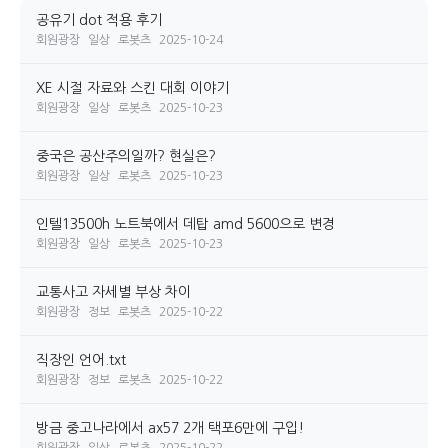
공유기 dot 적용 후기
회원광장
일상
로봇츠
2025-10-24
XE 시절 자료와 스킨 대회 이야기
회원광장
일상
로봇츠
2025-10-23
중국은 공산주의일까? 현실은?
회원광장
일상
로봇츠
2025-10-23
인텔13500h 노트북에서 데탑 amd 5600으로 변경
회원광장
일상
로봇츠
2025-10-23
교통사고 자세별 부상 차이
회원광장
정보
로봇츠
2025-10-22
직장인 언어.txt
회원광장
정보
로봇츠
2025-10-22
방금 중고나라에서 ax57 2개 택포6만에 구입!
회원광장
일상
로봇츠
2025-10-22