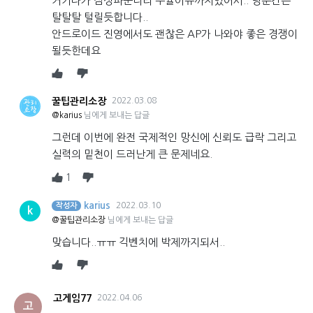
거기다가 삼성파운더리 수율이슈까지있어서.. 당분간은
탈탈탈 털릴듯합니다..
안드로이드 진영에서도 괜찮은 AP가 나와야 좋은 경쟁이
될듯한데요
꿀팁관리소장
2022.03.08
@karius
님에게 보내는 답글
그런데 이번에 완전 국제적인 망신에 신뢰도 급락 그리고
실력의 밑천이 드러난게 큰 문제네요.
1
karius
2022.03.10
작성자
k
@꿀팁관리소장
님에게 보내는 답글
맞습니다..ㅠㅠ 긱벤치에 박제까지되서..
고게임77
2022.04.06
고