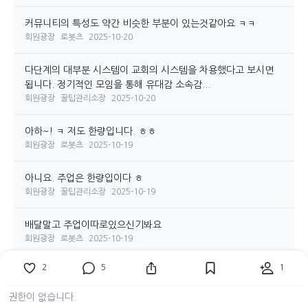
커뮤니티의 특성도 약간 비슷한 부분이 있는것같아요 ㅋㅋ
회원광장
로봇츠
2025-10-20
다단계의 대부분 시스템이 교회의 시스템을 차용했다고 보시면
됩니다. 정기적인 모임을 통해 유대감 소속감...
회원광장
꿀팁관리소장
2025-10-20
아하~! ㅋ 저도 한량입니다. ㅎㅎ
회원광장
로봇츠
2025-10-19
아니요. 주업은 한량입이다 ㅎ
회원광장
꿀팁관리소장
2025-10-19
배달말고 주업이따로있으신기봐요
회원광장
로봇츠
2025-10-19
2
5
1
제가 예전에도 포메러브를 자주 들어갔었거든요. 그때 사이트 반
응속도가 많이 느리다는 느낌을 받았어요. ...
권한이 없습니다.
회원광장
로봇츠
2025-10-19