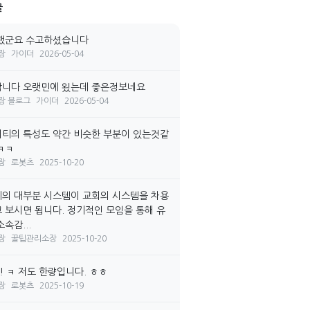
글
랬군요 수고하셨습니다
장
가이더
2026-05-04
니다 오랫민에 욌는데 좋은정보네요
장 블로그
가이더
2026-05-04
티의 특성도 약간 비슷한 부분이 있는것같
ㅋㅋ
장
로봇츠
2025-10-20
의 대부분 시스템이 교회의 시스템을 차용
 보시면 됩니다. 정기적인 모임을 통해 유
속감...
장
꿀팁관리소장
2025-10-20
! ㅋ 저도 한량입니다. ㅎㅎ
장
로봇츠
2025-10-19