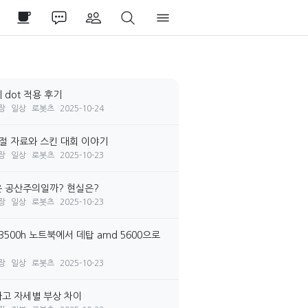
 dot 적용 후기
장
일상
로봇츠
2025-10-24
시절 자료와 스킨 대회 이야기
장
일상
로봇츠
2025-10-23
 공산주의일까? 현실은?
장
일상
로봇츠
2025-10-23
3500h 노트북에서 데탑 amd 5600으로
장
일상
로봇츠
2025-10-23
고 자세별 부상 차이