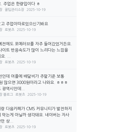
. 주업은 한량입이다 ㅎ
장
꿀팁관리소장
2025-10-19
말고 주업이따로있으신기봐요
장
로봇츠
2025-10-19
예전에도 포메러브를 자주 들어갔었거든요.
사이트 반응속도가 많이 느리다는 느낌을
. ...
장
로봇츠
2025-10-19
전인데 어플에 배달비가 주말기준 보통
0원 많으면 3000원이라고 나와요. ㅎㅎㅎ
 광역시인데...
장 블로그
로봇츠
2025-10-19
랑 다음카페가 CMS 커뮤니티가 발전하지
 막는게 아닐까 생각돼요. 네이버는 자사
 상...
장
로봇츠
2025-10-19