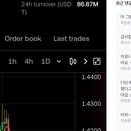
최근 댓
아 그
회원광
감사합
관리소
커뮤니
아요 
회원광
다단계
했다고
대감 소
회원광
아하~
회원광