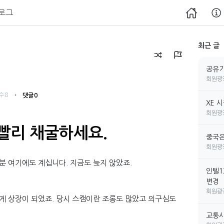
로그
최근 글
공유기
회원광
・
수 8
댓글 0
XE 
회원광
빨리 채굴하세요.
중국은
회원광
분 여기에도 계십니다. 지금도 늦지 않았죠.
인텔1
변경
회원광
게 상장이 되었죠. 당시 스캠이란 조롱도 많았고 의구심도
교통사