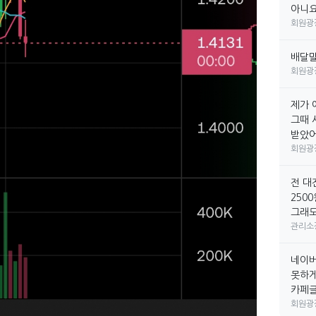
아니요
회원광
배달
회원광
제가 
그때 
받았어요
회원광
전 대
250
그래도
관리소
네이버
못하게
카페글만
회원광