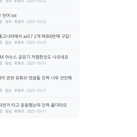
장
정보
로봇츠
2025-10-22
언어.txt
장
정보
로봇츠
2025-10-22
중고나라에서 ax57 2개 택포6만에 구입!
장
일상
로봇츠
2025-10-22
7M 아수스 공유기 저렴한것도 나오네요
장
일상
로봇츠
2025-10-21
아 관련 유튜브 댓글들 진짜 너무 잔인해
장
일상
로봇츠
2025-10-21
자전거 타고 운동했는데 진짜 춥더라요
장
일상
로봇츠
2025-10-21