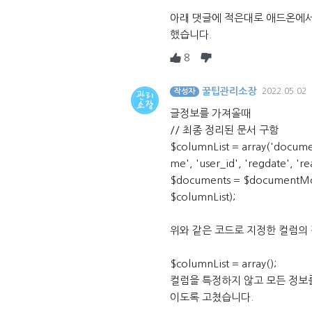
아래 댓글에 적은대로 애드온에서
했습니다.
8
꿀팁관리소장
2022.05.02
작성자
글정보를 가져올때
// 최종 정리된 문서 구함
$columnList = array('document
me', 'user_id', 'regdate', '
$documents = $documentMode
$columnList);
위와 같은 코드로 지정한 컬럼의
$columnList = array();
컬럼을 특정하지 않고 모든 정보
이도록 고쳤습니다.