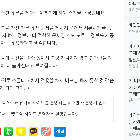
아니요
회원광
 스킨 유무를 제대로 체크되게 하여 스킨을 변경했네요.
배달
태그를 가진 다른 유사 문서를 제시해 주어서 체류시간을 좀
회원광
고자 하는 정보에 더 적합한 문서일 지도 모르는 정보를 제공
 아주 유용하다고 생각합니다.
제가 
그때 
금더 시선을 끌 수 있어서 그냥 지나치지 않고 연관글을 제
받았어요
성이 더 높아진다고 보여집니다.
회원광
타일로 조금더 고쳐서 적용을 해서 배포는 하지 못할 것 같습
전 대
250
 되면 그때...)
그래도
관리소
이믹스로 커뮤니티 사이트를 운영하는 비개발자 운영자 입니
트너쉽 맺으실 사이트 운영자분 환영합니다.
네이버
못하게
카페글만
랜덤
회원광