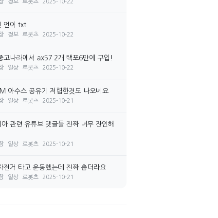
장
정보
로봇츠
2025-10-22
언어.txt
장
정보
로봇츠
2025-10-22
중고나라에서 ax57 2개 택포6만에 구입!
장
일상
로봇츠
2025-10-22
7M 아수스 공유기 저렴한것도 나오네요
장
일상
로봇츠
2025-10-21
아 관련 유튜브 댓글들 진짜 너무 잔인해
장
일상
로봇츠
2025-10-21
자전거 타고 운동했는데 진짜 춥더라요
장
일상
로봇츠
2025-10-21