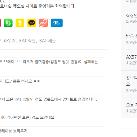
회원광
직장인 
회원광
방금 
회원광
AX5
회원광
캄보디
요
회원광
오늘 
회원광