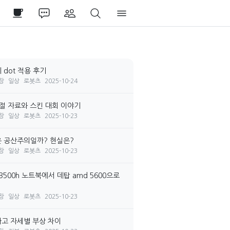
 dot 적용 후기
장
일상
로봇츠
2025-10-24
시절 자료와 스킨 대회 이야기
장
일상
로봇츠
2025-10-23
 공산주의일까? 현실은?
장
일상
로봇츠
2025-10-23
3500h 노트북에서 데탑 amd 5600으로
장
일상
로봇츠
2025-10-23
고 자세별 부상 차이