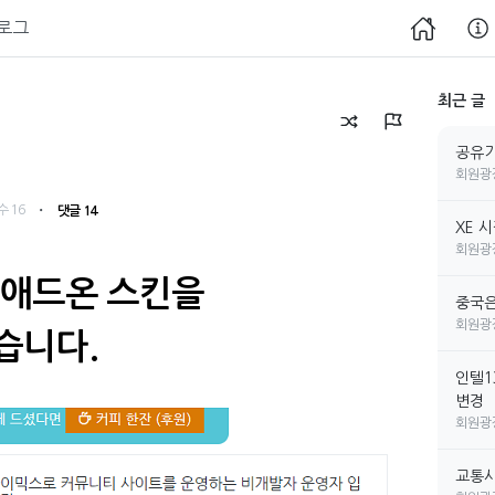
로그
최근 글
공유기
회원광
・
수 16
댓글 14
XE 
회원광
 애드온 스킨을
중국은
회원광
습니다.
인텔1
변경
회원광
교통사