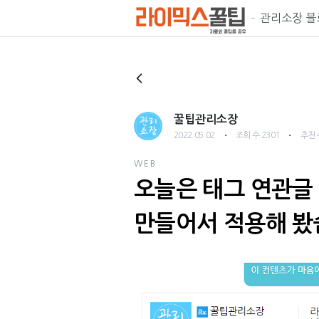
관리소장 블
꿀팁관리소장
・
・
2022.05.02
조회 수 2301
추천 
WEB
오늘은 태그 연관글
만들어서 적용해 봤