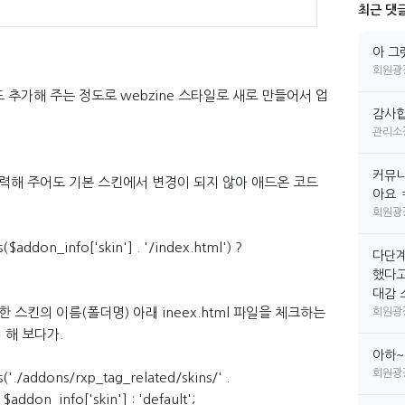
최근 댓
아 그
회원광
도 추가해 주는 정도로 webzine 스타일로 새로 만들어서 업
감사합
관리소
커뮤니
력해 주어도 기본 스킨에서 변경이 되지 않아 애드온 코드
아요 
회원광
s($addon_info['skin'] . '/index.html') ?
다단계
했다고
대감 소
스킨의 이름(폴더명) 아래 ineex.html 파일을 체크하는
회원광
 해 보다가.
아하~
회원광
s('./addons/rxp_tag_related/skins/' .
 $addon_info['skin'] : 'default';