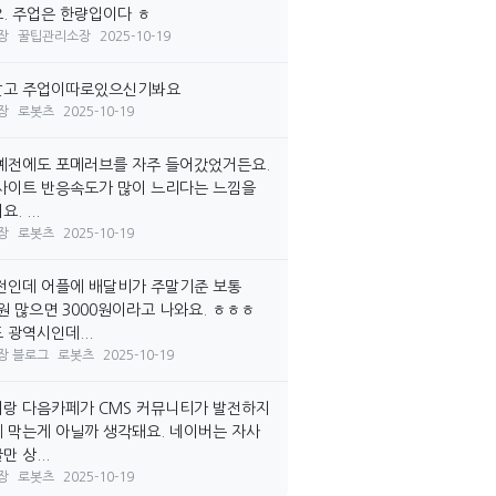
. 주업은 한량입이다 ㅎ
장
꿀팁관리소장
2025-10-19
말고 주업이따로있으신기봐요
장
로봇츠
2025-10-19
예전에도 포메러브를 자주 들어갔었거든요.
사이트 반응속도가 많이 느리다는 느낌을
. ...
장
로봇츠
2025-10-19
전인데 어플에 배달비가 주말기준 보통
0원 많으면 3000원이라고 나와요. ㅎㅎㅎ
 광역시인데...
장 블로그
로봇츠
2025-10-19
랑 다음카페가 CMS 커뮤니티가 발전하지
 막는게 아닐까 생각돼요. 네이버는 자사
 상...
장
로봇츠
2025-10-19