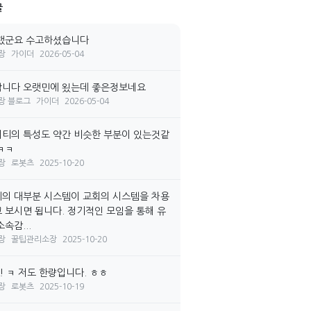
글
랬군요 수고하셨습니다
장
가이더
2026-05-04
니다 오랫민에 욌는데 좋은정보네요
장 블로그
가이더
2026-05-04
티의 특성도 약간 비슷한 부분이 있는것같
ㅋㅋ
장
로봇츠
2025-10-20
의 대부분 시스템이 교회의 시스템을 차용
 보시면 됩니다. 정기적인 모임을 통해 유
속감...
장
꿀팁관리소장
2025-10-20
! ㅋ 저도 한량입니다. ㅎㅎ
장
로봇츠
2025-10-19