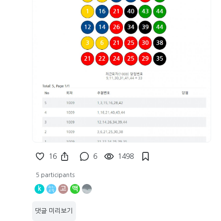
16
6
1498
5 participants
k
고
맥
댓글 미리보기