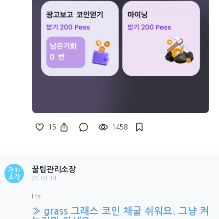
15
1458
꿀팁관리소장
25.04.14
life
» grass 그래스 코인 채굴 쉬워요. 그냥 켜