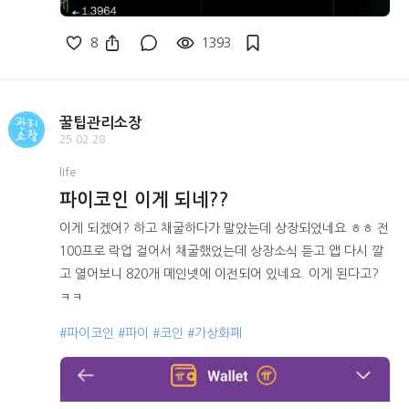
8
1393
꿀팁관리소장
25.02.28
life
파이코인 이게 되네??
이게 되겠어? 하고 채굴하다가 말았는데 상장되었네요 ㅎㅎ 전
100프로 락업 걸어서 채굴했었는데 상장소식 듣고 앱 다시 깔
고 열어보니 820개 메인넷에 이전되어 있네요. 이게 된다고?
ㅋㅋ
#파이코인
#파이
#코인
#가상화폐