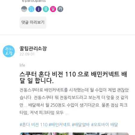
6 participants
j
웅
달
카
댓글 미리보기
꿀팁관리소장
22.09.01
life
스쿠터 혼다 비전 110 으로 배민커넥트 배
달 일 합니다.
전동스쿠터로 배민커넥트를 시작했는데 월 수입이 제법 괜찮았
습니다. 전동스쿠터 뭐 전동킥보드라고 보는게 더 맞을 것 같지
만... 배달해서 월 250정도 수입이 생기더군요. 물론 점심 피크
타임, 저녁 피크타임 모두 ...
#혼다 비전 110
#배민커넥트
#배달알바
#오토바이 배달