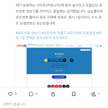
제가 운영하는 사이트(커뮤니티)에 달아 놓으려고 만들었던 로
또번호 생성기를 라이믹스 꿀팁에도 설치했습니다. 심심풀이로
로또번호 뽑아서 로또 구매해 보세요. 혹시 1등이라도 ㅎㅎ 로
또 당첨번호도 최신당첨내역...
#로또번호 생성기
#로또번호 추출기
#로또번호 당첨정보
#로
또 1등 판매점 정보
#로또 정보
#로또
9
0
1
12
5
1485
권한이 없습니다.