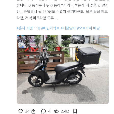
습니다. 전동스쿠터 뭐 전동킥보드라고 보는게 더 맞을 것 같지
만... 배달해서 월 250정도 수입이 생기더군요. 물론 점심 피크
타임, 저녁 피크타임 모두 ...
#혼다 비전 110
#배민커넥트
#배달알바
#오토바이 배달
24
4
2582