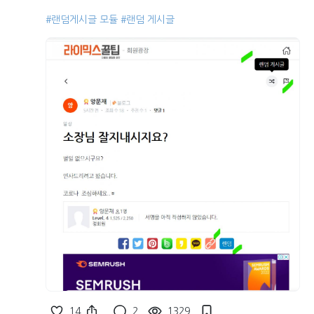
#랜덤게시글 모듈
#랜덤 게시글
14
2
1329