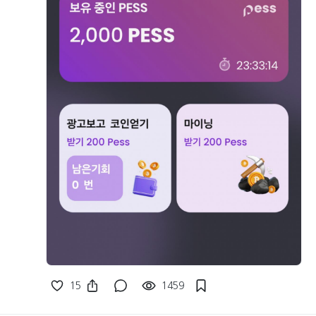
15
1459