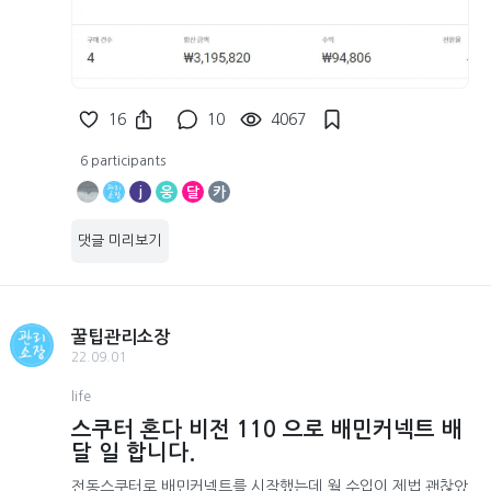
16
10
4067
6 participants
j
웅
달
카
댓글 미리보기
꿀팁관리소장
22.09.01
life
스쿠터 혼다 비전 110 으로 배민커넥트 배
달 일 합니다.
전동스쿠터로 배민커넥트를 시작했는데 월 수입이 제법 괜찮았