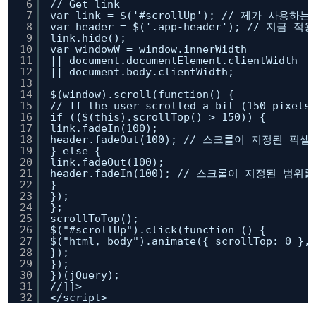
6
// Get link
7
var link = $('#scrollUp'); // 제가 사용
8
var header = $('.app-header'); // 지
9
link.hide();
10
var windowW = window.innerWidth
11
|| document.documentElement.clientWidth
12
|| document.body.clientWidth;
13
14
$(window).scroll(function() {
15
// If the user scrolled a bit (150 pixels
16
if (($(this).scrollTop() > 150)) {
17
link.fadeIn(100);
18
header.fadeOut(100); // 스크롤이 지정된
19
} else {
20
link.fadeOut(100);
21
header.fadeIn(100); // 스크롤이 지정된 
22
}
23
});
24
};
25
scrollToTop();
26
$("#scrollUp").click(function () {
27
$("html, body").animate({ scrollTop: 0 },
28
});
29
});
30
})(jQuery);
31
//]]>
32
</script>