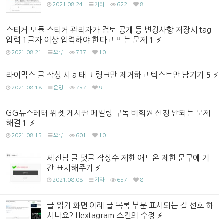
2021.08.24
기타
622
8
스티커 모듈 스티커 관리자가 검토 공개 등 변경사항 저장시 tag
입력 1글자 이상 입력해야 한다고 뜨는 문제
1
2021.08.21
오류
737
10
라이믹스 글 작성 시 a 태그 링크만 제거하고 텍스트만 남기기
5
2021.08.18
운영
757
9
GG뉴스레터 위젯 게시판 메일링 구독 비회원 신청 안되는 문제
해결
1
2021.08.15
오류
601
10
세진님 글 댓글 작성수 제한 애드온 제한 문구에 기
간 표시해주기
2021.08.08
기타
657
8
글 읽기 화면 아래 글 목록 부분 표시되는 걸 선호 하
시나요? flextagram 스킨의 수정