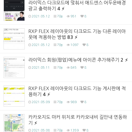
라이믹스 다크모드에 맞춰서 애드센스 어두운배경
광고 출력하기
4
2021.05.12
기능
951
8
RXP FLEX 레이아웃의 다크모드 기능 다른 레이아
웃에 적용하는 방법
83
2021.05.12
기능
1097
8
라이믹스 회원(팝업)메뉴에 아이콘 추가해주기
2
2021.05.11
기능
845
8
RXP FLEX 레이아웃의 다크모드 기능 게시판에 적
용하기
4
2021.05.09
기능
989
8
카카오지도 마커 위치로 카카오내비 길안내 연동하
기
2021.05.08
기능
1359
8