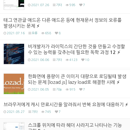
2021.07.26
기타
595
7
태그 연관글 애드온 다른 애드온 등에 현재문서 정보의 오류를
발생시키는 문제
2021.07.16
오류
658
8
비개발자가 라이믹스의 간단한 것을 만들고 수정할
수 있는 능력을 갖추는데 필요한 독학 과정
12
2021.06.06
기타
4123
10
한화면에 용량이 큰 이미지 대량으로 로딩될때 발생
되는 문제 [lozad.js] lazy load로 해결한 사례
2021.06.05
기능
915
7
브라우저에게 캐시 만료시간을 알려줘서 반복 요청에 대응하기
2021.05.27
기타
745
7
스크롤 위치에 따라 헤더 사라지고 나타나는 기능