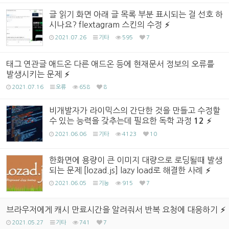
글 읽기 화면 아래 글 목록 부분 표시되는 걸 선호 하
시나요? flextagram 스킨의 수정
2021.07.26
기타
595
7
태그 연관글 애드온 다른 애드온 등에 현재문서 정보의 오류를
발생시키는 문제
2021.07.16
오류
658
8
비개발자가 라이믹스의 간단한 것을 만들고 수정할
수 있는 능력을 갖추는데 필요한 독학 과정
12
2021.06.06
기타
4123
10
한화면에 용량이 큰 이미지 대량으로 로딩될때 발생
되는 문제 [lozad.js] lazy load로 해결한 사례
2021.06.05
기능
915
7
브라우저에게 캐시 만료시간을 알려줘서 반복 요청에 대응하기
2021.05.27
기타
741
7