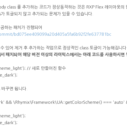
dy class 를 추가하는 코드가 정상동작하는 것은 RXP Flex 레이아웃의
ss가 토글되지 않고 추가되는 문제가 있을 수 있습니다.
제공하는 패치가 진행되어
x/commit/bd075ee409099a20d405a5fa6b92f2fe637781bc
수 있어 제거 후 추가하는 작업으로 정상적인 class 토글이 가능해집니다
.12 에서 패치되어 해당 버전 이상의 라이믹스에서는 아래 코드를 사용하시면 
scheme_light'); // 새로 만들어진 함수
e_dark');
 바꾸면 됩니다.
ark' && \Rhymix\Framework\UA::getColorScheme() === 'auto' &
heme_light');
e_dark');