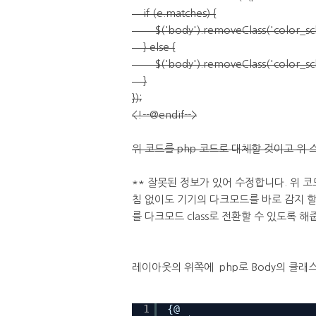
if (e.matches) {
$('body').removeClass('color_sche
} else {
$('body').removeClass('color_sche
}
});
<!--@endif-->
위 코드를 php 코드로 대체할 것이고 위
** 잘못된 정보가 있어 수정합니다. 위 
침 없이도 기기의 다크모드를 바로 감지 할
를 다크모드 class로 전환할 수 있도록 
레이아웃의 위쪽에 php로 Body의 클래
1
{@