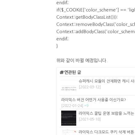
endif;
if($_COOKIE['color_scheme'] == 'li
Context::getBodyClassList())):
Context::removeBodyClass('color_sc
Context::addBodyClass('color_scheme
endif;
}
위와 같이 바뀔 예정입니다.
연관된 글
슈퍼캐시 모듈의 전체화면 캐시 사용
[2022-03-12]
라이믹스 버전 어떤거 사용중 이신가요?
[2022-01-24]
*9
라이믹스 꿀팁 운영 보람을 느끼는
[2021-05-18]
라이믹스 다크모드 쿠키 삭제 버튼