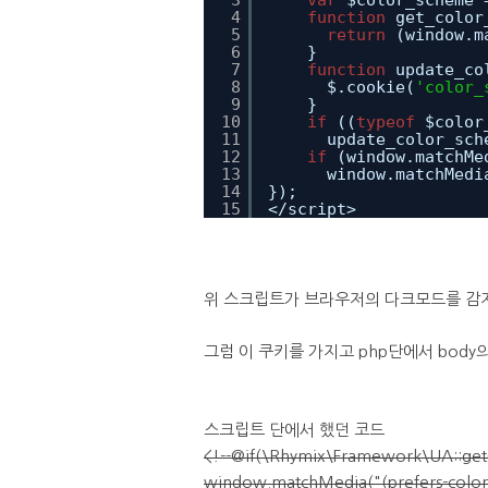
3
var
$color_scheme 
4
function
get_color
5
return
(window.m
6
}
7
function
update_co
8
$.cookie(
'color_
9
}
10
if
((
typeof
$color
11
update_color_sch
12
if
(window.matchMe
13
window.matchMedi
14
});
15
</script>
위 스크립트가 브라우저의 다크모드를 감지해서 c
그럼 이 쿠키를 가지고 php단에서 bod
스크립트 단에서 했던 코드
<!--@if(\Rhymix\Framework\UA::get
window.matchMedia("(prefers-color-s