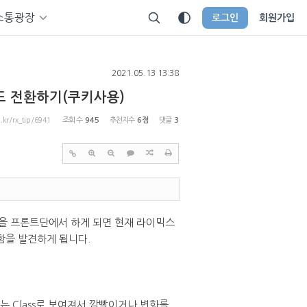
소통광장
로그인
회원가입
2021.05.13 13:38
드 전환하기(쿠키사용)
p.kr/rx_tip/6941
조회 수
945
추천지수
6점
댓글
3
하는 것을 프론트단에서 하게 되면 현재 라이믹스
색함을 발견하게 됩니다.
 Class로 보여져서 깜빡이거나 변화를