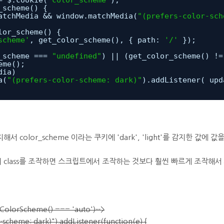
= $.cookie(
'color_scheme'
);
_scheme() {
atchMedia && window.matchMedia(
"(prefers-color-sch
lor_scheme() {
scheme'
, get_color_scheme(), { path: 
'/'
});
_scheme === 
"undefined"
) || (get_color_scheme() !=
eme();
dia)
a(
"(prefers-color-scheme: dark)"
).addListener( upd
olor_scheme 이라는 쿠키에 'dark', 'light'를 감지한 값에 
y의 class를 조작하면 스크립트에서 조작하는 것보다 훨씬 빠르게 조작해
ColorScheme() === 'auto')-->
cheme: dark)").addListener(function(e) {