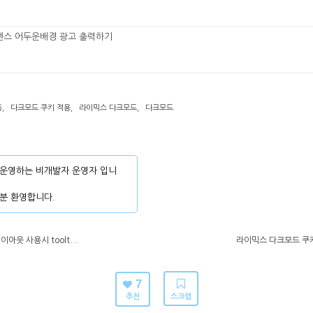
센스 어두운배경 광고 출력하기
동
,
다크모드 쿠키 적용
,
라이믹스 다크모드
,
다크모드
운영하는 비개발자 운영자 입니
분 환영합니다.
아웃 사용시 toolt...
라이믹스 다크모드 쿠키
7
추천
스크랩