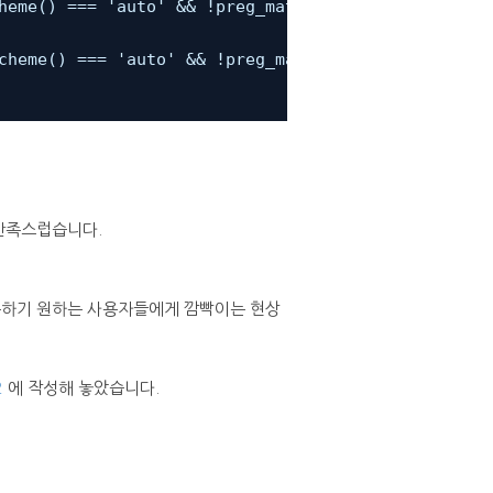
heme() === 'auto' && !preg_match('/color_scheme_da
cheme() === 'auto' && !preg_match('/color_scheme_l
만족스럽습니다.
용하기 원하는 사용자들에게 깜빡이는 현상
2
에 작성해 놓았습니다.