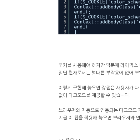
2
if($_COOKIE['color_sche
3
Context::addBodyClass('
4
endif;
5
if($_COOKIE['color_sche
6
Context::addBodyClass('
7
endif
8
}
쿠키를 사용해야 하지만 덕분에 라이믹스 
일단 현재로서는 별다른 부작용이 없어 보
이렇게 구현해 놓으면 장점은 사용자가 
없이 다크모드를 제공할 수 있습니다.
브라우저와 자동으로 연동되는 다크모드 자
지금 이 팁을 적용해 놓으면 브라우저와 