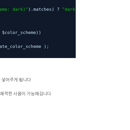
eme: dark)"
).matches) ? 
"dark"
: 
"light"
;
 $color_scheme))
ate_color_scheme );
값을 넣어주게 됩니다.
서 쾌적한 사용이 가능해집니다.