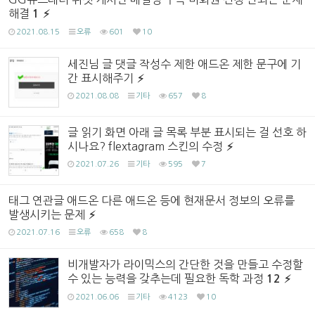
해결
1
2021.08.15
오류
601
10
세진님 글 댓글 작성수 제한 애드온 제한 문구에 기
간 표시해주기
2021.08.08
기타
657
8
글 읽기 화면 아래 글 목록 부분 표시되는 걸 선호 하
시나요? flextagram 스킨의 수정
2021.07.26
기타
595
7
태그 연관글 애드온 다른 애드온 등에 현재문서 정보의 오류를
발생시키는 문제
2021.07.16
오류
658
8
비개발자가 라이믹스의 간단한 것을 만들고 수정할
수 있는 능력을 갖추는데 필요한 독학 과정
12
2021.06.06
기타
4123
10