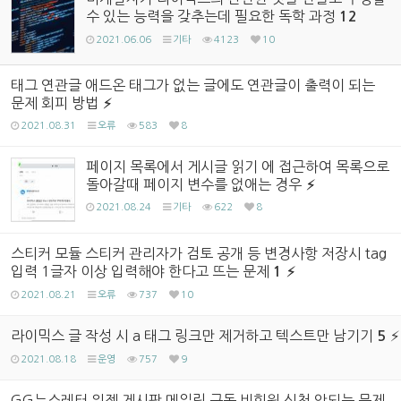
수 있는 능력을 갖추는데 필요한 독학 과정
12
2021.06.06
기타
4123
10
태그 연관글 애드온 태그가 없는 글에도 연관글이 출력이 되는
문제 회피 방법
2021.08.31
오류
583
8
페이지 목록에서 게시글 읽기 에 접근하여 목록으로
돌아갈때 페이지 변수를 없애는 경우
2021.08.24
기타
622
8
스티커 모듈 스티커 관리자가 검토 공개 등 변경사항 저장시 tag
입력 1글자 이상 입력해야 한다고 뜨는 문제
1
2021.08.21
오류
737
10
라이믹스 글 작성 시 a 태그 링크만 제거하고 텍스트만 남기기
5
2021.08.18
운영
757
9
GG뉴스레터 위젯 게시판 메일링 구독 비회원 신청 안되는 문제