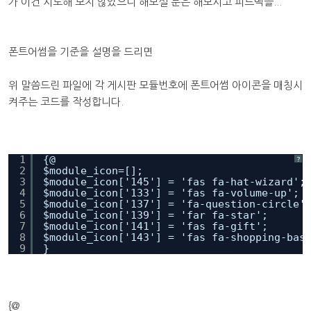
가 이건 시도해 보지 않았으니 해보실 분은 해보시고 피드백을...
폰트어썸을 기준을 설명을 드리면
위 말씀드린 파일에 각 게시판 모듈번호에 폰트어썸 아이콘을 매칭시
켜주는 코드를 작성합니다.
1
{@
?
2
$module_icon=[];
3
$module_icon['145'] = 'fas fa-hat-wizard';
4
$module_icon['133'] = 'fas fa-volume-up';
5
$module_icon['137'] = 'fa-question-circle'
6
$module_icon['139'] = 'far fa-star';
7
$module_icon['141'] = 'fas fa-gift';
8
$module_icon['143'] = 'fas fa-shopping-bas
9
}
{@