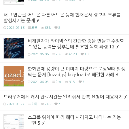
태그 연관글 애드온 다른 애드온 등에 현재문서 정보의 오류를
발생시키는 문제
2021.07.16
오류
658
8
비개발자가 라이믹스의 간단한 것을 만들고 수정할
수 있는 능력을 갖추는데 필요한 독학 과정
12
2021.06.06
기타
4123
10
한화면에 용량이 큰 이미지 대량으로 로딩될때 발생
되는 문제 [lozad.js] lazy load로 해결한 사례
2021.06.05
기능
915
7
브라우저에게 캐시 만료시간을 알려줘서 반복 요청에 대응하기
2021.05.27
기타
745
7
스크롤 위치에 따라 헤더 사라지고 나타나는 기능
구현
5