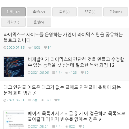
전체
오류
회원
SEO
기능
(22)
(2)
(0)
(65)
(112)
기타
운영
(16)
(5)
라이믹스로 사이트를 운영하는 개인이 라이믹스 팁을 공유하는
블로그 입니다.
2020.07.16
1808
14
비개발자가 라이믹스의 간단한 것을 만들고 수정할
수 있는 능력을 갖추는데 필요한 독학 과정
12
2021.06.06
기타
4123
10
태그 연관글 애드온 태그가 없는 글에도 연관글이 출력이 되는
문제 회피 방법
2021.08.31
오류
583
8
페이지 목록에서 게시글 읽기 에 접근하여 목록으로
돌아갈때 페이지 변수를 없애는 경우
2021.08.24
기타
622
8