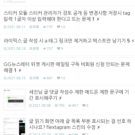
스티커 모듈 스티커 관리자가 검토 공개 등 변경사항 저장시 tag
입력 1글자 이상 입력해야 한다고 뜨는 문제
1
2021.08.21
오류
737
10
라이믹스 글 작성 시 a 태그 링크만 제거하고 텍스트만 남기기
5
2021.08.18
운영
757
9
GG뉴스레터 위젯 게시판 메일링 구독 비회원 신청 안되는 문제
해결
1
2021.08.15
오류
601
10
세진님 글 댓글 작성수 제한 애드온 제한 문구에 기
간 표시해주기
2021.08.08
기타
657
8
글 읽기 화면 아래 글 목록 부분 표시되는 걸 선호 하
시나요? flextagram 스킨의 수정
2021.07.26
기타
595
7