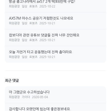
방금 중고나라에서 ax57 2개 택포6만에 구입!
회원광장
일상
로봇츠
2025-10-22
AX57M 아수스 공유기 저렴한것도 나오네요
회원광장
일상
로봇츠
2025-10-21
캄보디아 관련 유튜브 댓글들 진짜 너무 잔인해요
회원광장
일상
로봇츠
2025-10-21
오늘 자전거 타고 운동했는데 진짜 춥더라요
회원광장
일상
로봇츠
2025-10-21
최근 댓글
아 그랬군요 수고하셨습니다
회원광장
가이더
2026-05-04
감사합니다 오랫민에 욌는데 좋은정보네요