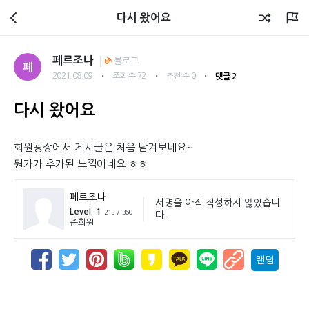
회원광장
다시 왔어요
페르조나
블로그
페
・
・
・
2021.08.09
조회 수 72
추천 수 0
댓글 2
다시 왔어요
회원광장에서 게시글은 처음 남겨보네요~
뭔가가 추가된 느낌이네요 ㅎㅎ
페르조나
서명을 아직 작성하지 않았습니
Level. 1
215 / 360
다.
준회원
랜덤