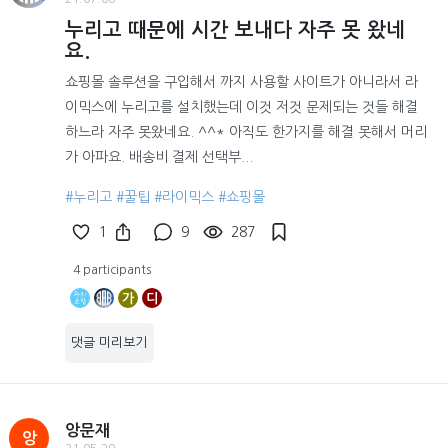
누리고 때문에 시간 보내다 자주 못 왔네
요.
쇼핑몰 솔루션을 구입해서 까지 사용할 사이트가 아니라서 라
이믹스에 누리고를 설치했는데 이것 저것 문제되는 것들 해결
하느라 자주 못왔네요. ^^* 아직도 한가지를 해결 못해서 머리
가 아파요. 배송비 결제 선택부...
#누리고
#꿀팁
#라이믹스
#쇼핑몰
1
9
287
4 participants
가
디
댓글 미리보기
앙문재
앙