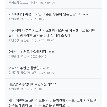
관리소장 블로그
가이더
2026-05-04
커뮤니티의 특성도 약간 비슷한 부분이 있는것같아요 ㅋㅋ
회원광장
로봇츠
2025-10-20
다단계의 대부분 시스템이 교회의 시스템을 차용했다고 보시면
됩니다. 정기적인 모임을 통해 유대감 소속감...
회원광장
꿀팁관리소장
2025-10-20
아하~! ㅋ 저도 한량입니다. ㅎㅎ
회원광장
로봇츠
2025-10-19
아니요. 주업은 한량입이다 ㅎ
회원광장
꿀팁관리소장
2025-10-19
배달말고 주업이따로있으신기봐요
회원광장
로봇츠
2025-10-19
제가 예전에도 포메러브를 자주 들어갔었거든요. 그때 사이트 반
응속도가 많이 느리다는 느낌을 받았어요. ...