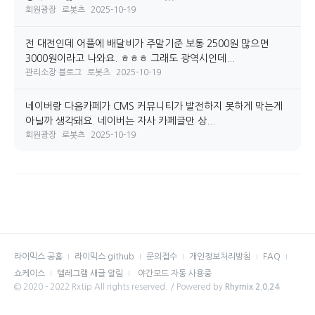
회원광장
로봇츠
2025-10-19
전 대전인데 어플에 배달비가 주말기준 보통 2500원 많으면
3000원이라고 나와요. ㅎㅎㅎ 그래도 광역시인데...
관리소장 블로그
로봇츠
2025-10-19
네이버랑 다음카페가 CMS 커뮤니티가 발전하지 못하게 막는게
아닐까 생각돼요. 네이버는 자사 카페글만 상...
회원광장
로봇츠
2025-10-19
라이믹스 공홈
라이믹스 github
문의접수
개인정보처리방침
FAQ
쇼케이스
텔레그램 새글 알림
야간모드 자동 사용중
© 2020 - 2022 Rxtip All rights reserved. / Powered by
Rhymix 2.0.24