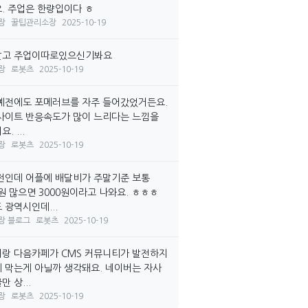
. 주업은 한량입이다 ㅎ
장
꿀팁관리소장
2025-10-19
말고 주업이따로있으신기봐요
장
로봇츠
2025-10-19
예전에도 포메러브를 자주 들어갔었거든요.
사이트 반응속도가 많이 느리다는 느낌을
. ...
장
로봇츠
2025-10-19
전인데 어플에 배달비가 주말기준 보통
0원 많으면 3000원이라고 나와요. ㅎㅎㅎ
 광역시인데...
장 블로그
로봇츠
2025-10-19
랑 다음카페가 CMS 커뮤니티가 발전하지
 막는게 아닐까 생각돼요. 네이버는 자사
 상...
장
로봇츠
2025-10-19