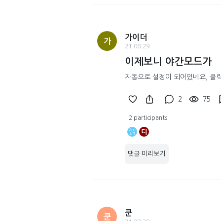
가이더
가
21.08.29
이제보니 야간모드가
자동으로 설정이 되어있네요, 클
2
75
2 participants
디
댓글 미리보기
쿤
쿤