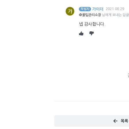
가이더
2021.08.29
작성자
가
@꿀팁관리소장
님에게 보내는 답글
넵 감사합니다.
목록