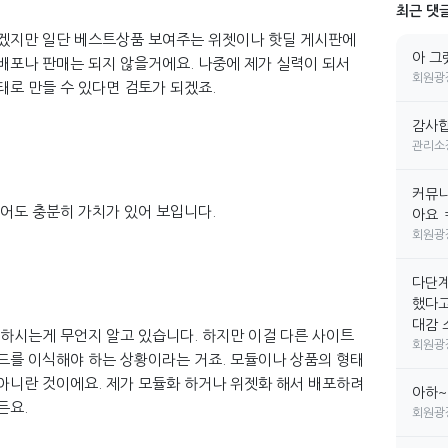
최근 댓
르겠지만 일단 베스트상품 보여주는 위젯이나 핫딜 게시판에
아 그
배포나 판매는 되지 않을거에요. 나중에 제가 실력이 되서
회원광
태로 만들 수 있다면 검토가 되겠죠.
감사합
관리소
커뮤니
어도 충분히 가치가 있어 보입니다.
아요 
회원광
다단계
했다고
대감 소
씀하시는게 무언지 알고 있습니다. 하지만 이걸 다른 사이트
회원광
드를 이식해야 하는 상황이라는 거죠. 모듈이나 상품의 형태
아니란 것이에요. 제가 모듈화 하거나 위젯화 해서 배포하려
아하~
든요.
회원광