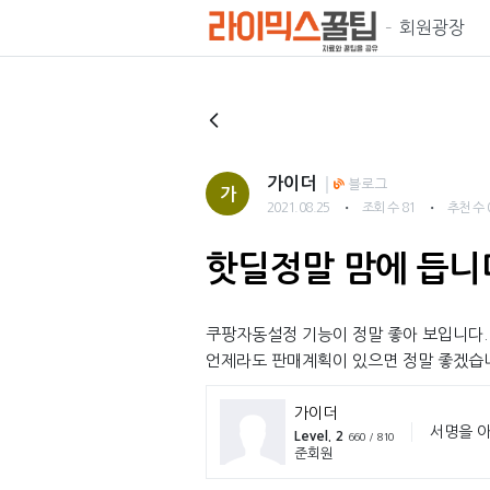
회원광장
가이더
블로그
가
・
・
2021.08.25
조회 수 81
추천 수 
핫딜정말 맘에 듭니
쿠팡자동설정 기능이 정말 좋아 보입니다.
언제라도 판매계획이 있으면 정말 좋겠습
가이더
서명을 아
Level. 2
660 / 810
준회원