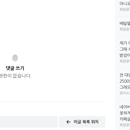
아니요
회원광
배달
회원광
제가 
그때 
받았어요
회원광
댓글 쓰기
전 대
권한이 없습니다.
250
그래도
관리소
네이버
못하게
카페글만
이글 목록 위치
회원광