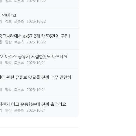
장
정보
로봇츠
2025-10-22
언어.txt
장
정보
로봇츠
2025-10-22
중고나라에서 ax57 2개 택포6만에 구입!
장
일상
로봇츠
2025-10-22
7M 아수스 공유기 저렴한것도 나오네요
장
일상
로봇츠
2025-10-21
아 관련 유튜브 댓글들 진짜 너무 잔인해
장
일상
로봇츠
2025-10-21
자전거 타고 운동했는데 진짜 춥더라요
장
일상
로봇츠
2025-10-21