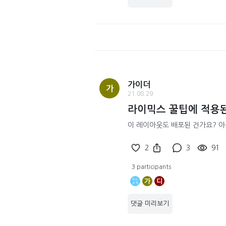
가이더
가
21.08.29
라이믹스 꿀팁에 적용
이 레이아웃도 배포된 건가요? 아
2
3
91
3 participants
가
디
댓글 미리보기