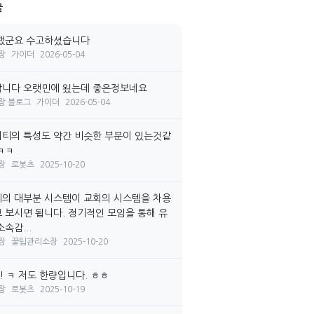
글
랬군요 수고하셨습니다
장
가이더
2026-05-04
니다 오랫민에 욌는데 좋은정보네요
장 블로그
가이더
2026-05-04
티의 특성도 약간 비슷한 부분이 있는것같
ㅋㅋ
장
로봇츠
2025-10-20
의 대부분 시스템이 교회의 시스템을 차용
 보시면 됩니다. 정기적인 모임을 통해 유
속감...
장
꿀팁관리소장
2025-10-20
! ㅋ 저도 한량입니다. ㅎㅎ
장
로봇츠
2025-10-19