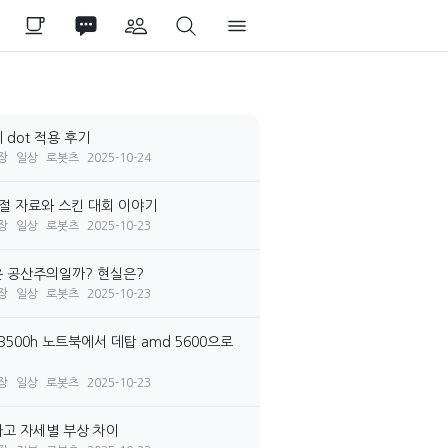
 dot 적용 후기
장
일상
로봇츠
2025-10-24
시절 자료와 스킨 대회 이야기
장
일상
로봇츠
2025-10-23
 공산주의일까? 현실은?
장
일상
로봇츠
2025-10-23
3500h 노트북에서 데탑 amd 5600으로
장
일상
로봇츠
2025-10-23
고 자세별 부상 차이