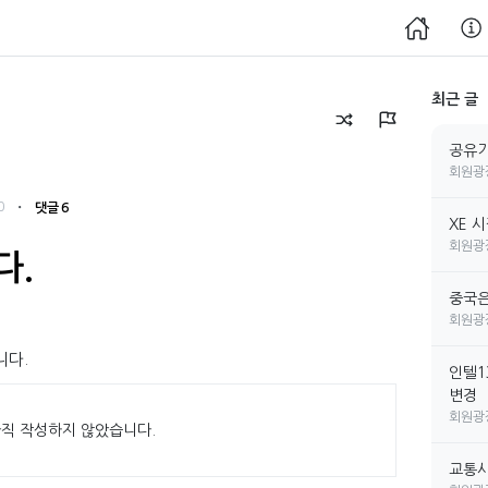
최근 글
공유기
회원광
・
0
댓글 6
XE 
회원광
다.
중국은
회원광
니다.
인텔1
변경
회원광
직 작성하지 않았습니다.
교통사