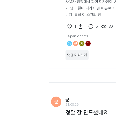
사용자 입장에서 화면 디자인이 변
가 있고 한데 내가 어떤 메뉴로 
니다. 특히 이 스킨의 경...
1
6
80
4 participants
쿤
가
디
댓글 미리보기
쿤
쿤
21.08.29
정말 잘 만드셨네요