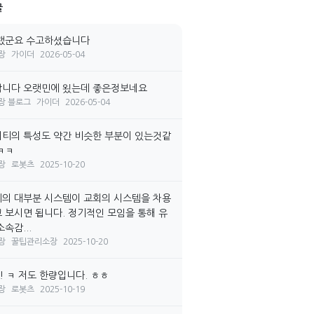
글
랬군요 수고하셨습니다
장
가이더
2026-05-04
니다 오랫민에 욌는데 좋은정보네요
장 블로그
가이더
2026-05-04
티의 특성도 약간 비슷한 부분이 있는것같
ㅋㅋ
장
로봇츠
2025-10-20
의 대부분 시스템이 교회의 시스템을 차용
 보시면 됩니다. 정기적인 모임을 통해 유
속감...
장
꿀팁관리소장
2025-10-20
! ㅋ 저도 한량입니다. ㅎㅎ
장
로봇츠
2025-10-19