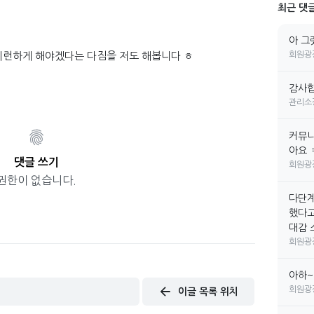
최근 댓
아 그
런하게 해야겠다는 다짐을 저도 해봅니다 ㅎ
회원광
감사합
관리소
커뮤니
아요 
댓글 쓰기
회원광
권한이 없습니다.
다단계
했다고
대감 소
회원광
아하~
회원광
이글 목록 위치