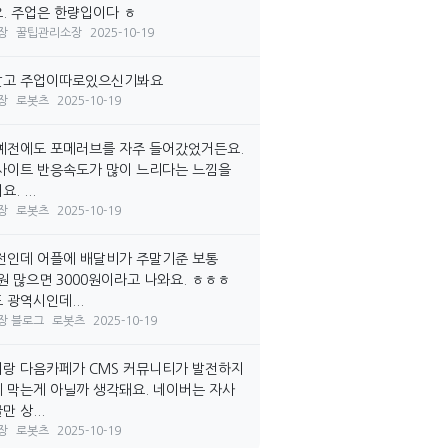
. 주업은 한량입이다 ㅎ
장
꿀팁관리소장
2025-10-19
말고 주업이따로있으신기봐요
장
로봇츠
2025-10-19
예전에도 포메러브를 자주 들어갔었거든요.
사이트 반응속도가 많이 느리다는 느낌을
. ...
장
로봇츠
2025-10-19
전인데 어플에 배달비가 주말기준 보통
0원 많으면 3000원이라고 나와요. ㅎㅎㅎ
 광역시인데...
장 블로그
로봇츠
2025-10-19
랑 다음카페가 CMS 커뮤니티가 발전하지
 막는게 아닐까 생각돼요. 네이버는 자사
 상...
장
로봇츠
2025-10-19