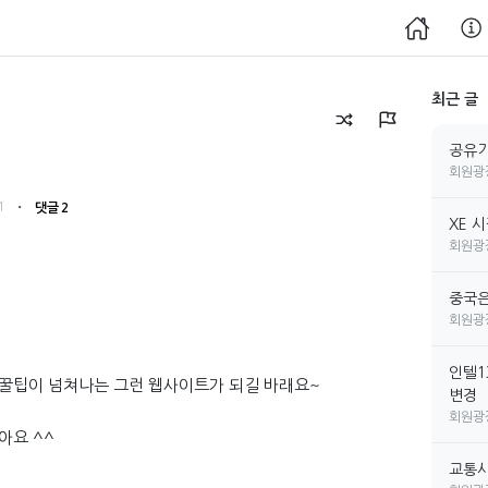
최근 글
공유기
회원광
・
1
댓글 2
XE 
회원광
중국은
회원광
인텔1
꿀팁이 넘쳐나는 그런 웹사이트가 되길 바래요~
변경
회원광
아요 ^^
교통사