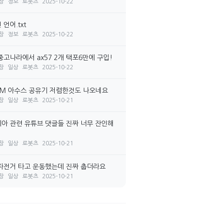
장
정보
로봇츠
2025-10-22
언어.txt
장
정보
로봇츠
2025-10-22
중고나라에서 ax57 2개 택포6만에 구입!
장
일상
로봇츠
2025-10-22
7M 아수스 공유기 저렴한것도 나오네요
장
일상
로봇츠
2025-10-21
아 관련 유튜브 댓글들 진짜 너무 잔인해
장
일상
로봇츠
2025-10-21
자전거 타고 운동했는데 진짜 춥더라요
장
일상
로봇츠
2025-10-21