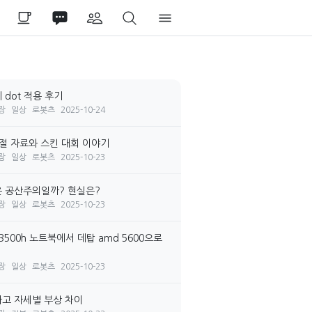
 dot 적용 후기
장
일상
로봇츠
2025-10-24
시절 자료와 스킨 대회 이야기
장
일상
로봇츠
2025-10-23
 공산주의일까? 현실은?
장
일상
로봇츠
2025-10-23
3500h 노트북에서 데탑 amd 5600으로
장
일상
로봇츠
2025-10-23
고 자세별 부상 차이