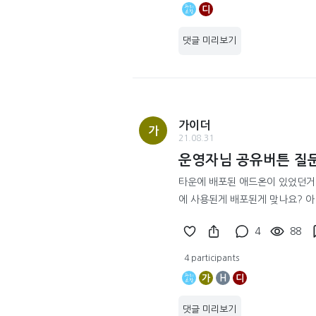
디
댓글 미리보기
가이더
가
21.08.31
운영자님 공유버튼 질
타운에 배포된 애드온이 있었던거
에 사용된게 배포된게 맞나요? 아
4
88
4 participants
가
H
디
댓글 미리보기