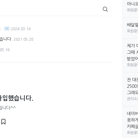
아니요
회원광
배달
.
(8)
2024.03.14
회원광
습니다.
2021.05.28
제가 
05.16
그때 
받았어요
회원광
전 대
250
그래도
가입했습니다.
관리소
립니다^^
네이버
못하게
카페글만
회원광