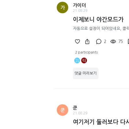
가이더
가
21.08.29
이제보니 야간모드가
자동으로 설정이 되어있네요, 클
2
75
2 participants
디
댓글 미리보기
쿤
쿤
21.08.29
여기저기 둘러보다 다시