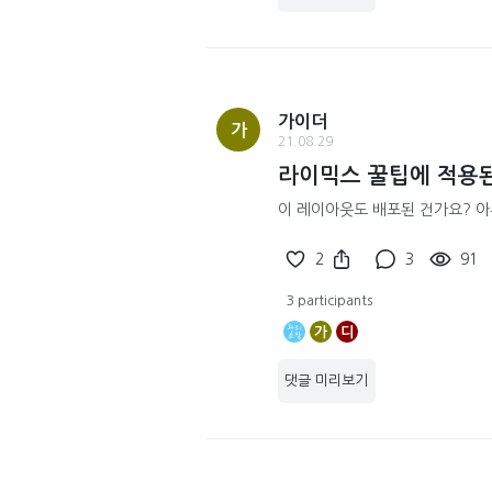
가이더
가
21.08.29
라이믹스 꿀팁에 적용
이 레이아웃도 배포된 건가요? 아
2
3
91
3 participants
가
디
댓글 미리보기