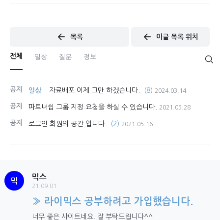
목록
이글 목록 위치
전체
일상
질문
정보
공지
일상
자료배포 이제 그만 하겠습니다.
(8)
2024.03.14
공지
파트너쉽 그룹 지정 요청을 하실 수 있습니다.
2021.05.28
공지
로그인 회원의 공간 입니다.
(2)
2021.05.16
믹스
믹
21.09.01
» 라이믹스 공부하려고 가입했습니다.
너무 좋은 사이트네요. 잘 부탁드립니다^^