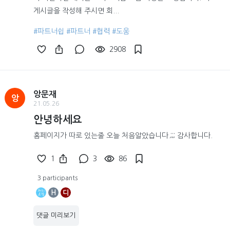
게시글을 작성해 주시면 회...
#파트너쉽
#파트너
#협력
#도움
2908
앙문재
앙
21.05.26
안녕하세요
홈페이지가 따로 있는줄 오늘 처음알았습니다.;;; 감사합니다.
1
3
86
3 participants
H
디
댓글 미리보기