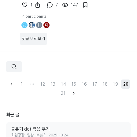
1
7
147
4 participants
H
디
댓글 미리보기
1
12
13
14
15
16
17
18
19
20
21
최근 글
공유기 dot 적용 후기
회원광장
일상
로봇츠
2025-10-24