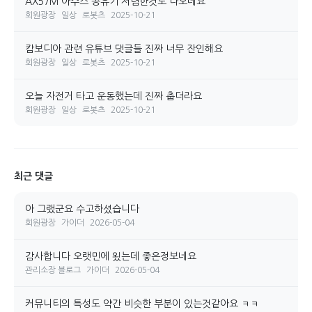
AX57M 아수스 공유기 저렴한것도 나오네요
회원광장
일상
로봇츠
2025-10-21
캄보디아 관련 유튜브 댓글들 진짜 너무 잔인해요
회원광장
일상
로봇츠
2025-10-21
오늘 자전거 타고 운동했는데 진짜 춥더라요
회원광장
일상
로봇츠
2025-10-21
최근 댓글
아 그랬군요 수고하셨습니다
회원광장
가이더
2026-05-04
감사합니다 오랫민에 욌는데 좋은정보네요
관리소장 블로그
가이더
2026-05-04
커뮤니티의 특성도 약간 비슷한 부분이 있는것같아요 ㅋㅋ