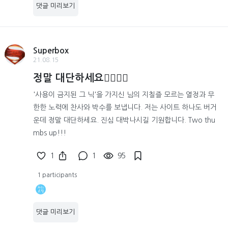
댓글 미리보기
Superbox
21.08.15
정말 대단하세요👍🏻👍🏻
'사용이 금지된 그 닉'을 가지신 님의 지칠즐 모르는 열정과 무
한한 노력에 찬사와 박수를 보냅니다. 저는 사이트 하나도 버거
운데 정말 대단하세요. 진심 대박나시길 기원합니다. Two thu
mbs up!!!
1
1
95
1 participants
댓글 미리보기