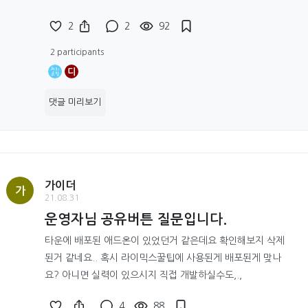
2
2
92
2 participants
디
댓글 미리보기
가이더
가
21.08.31
운영자님 공유버튼 질문입니다.
타운에 배포된 애드온이 있었던거 같은데요 확인해보지 삭제
된거 같네요.. 혹시 라이믹스꿀팁에 사용된게 배포된게 맞나
요? 아니면 실력이 있으시지 직접 개발하실수도,.,
4
88