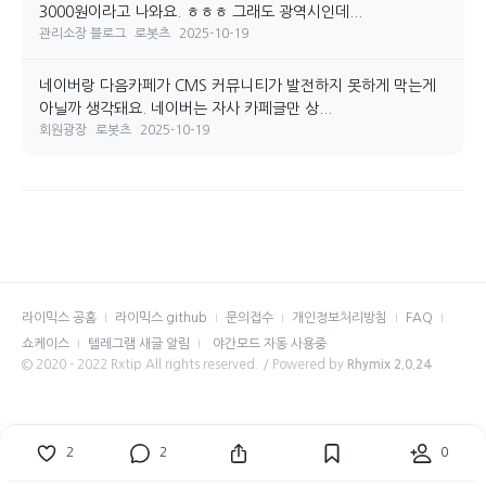
3000원이라고 나와요. ㅎㅎㅎ 그래도 광역시인데...
관리소장 블로그
로봇츠
2025-10-19
네이버랑 다음카페가 CMS 커뮤니티가 발전하지 못하게 막는게
아닐까 생각돼요. 네이버는 자사 카페글만 상...
회원광장
로봇츠
2025-10-19
라이믹스 공홈
라이믹스 github
문의접수
개인정보처리방침
FAQ
쇼케이스
텔레그램 새글 알림
야간모드 자동 사용중
© 2020 - 2022 Rxtip All rights reserved. / Powered by
Rhymix 2.0.24
2
2
0