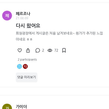
페르조나
페
21.08.09
다시 왔어요
회원광장에서 게시글은 처음 남겨보네요~ 뭔가가 추가된 느낌
이네요 ㅎㅎ
2
72
2 participants
디
댓글 미리보기
가이더
가