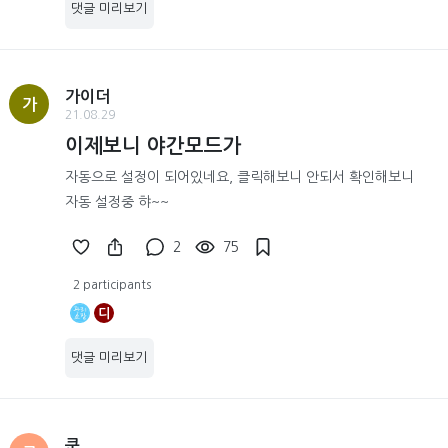
댓글 미리보기
가이더
가
21.08.29
이제보니 야간모드가
자동으로 설정이 되어있네요, 클릭해보니 안되서 확인해보니
자동 설정중 햐~~
2
75
2 participants
디
댓글 미리보기
쿤