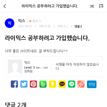
회원광장
라이믹스 공부하려고 가입했습니다.
믹스
블로그
믹
・
・
・
2021.09.01
조회 수 92
추천 수 2
댓글 2
라이믹스 공부하려고 가입했습니다.
너무 좋은 사이트네요. 잘 부탁드립니다^^
믹스
서명을 아직 작성하지 않았습니
Level. 3
890 / 1,440
다.
정회원
랜덤
댓글 2개