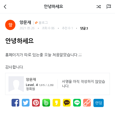
회원광장
안녕하세요
앙문재
블로그
앙
・
・
・
2021.05.26
조회 수 86
추천 수 1
댓글 3
안녕하세요
홈페이지가 따로 있는줄 오늘 처음알았습니다.;;;
감사합니다.
앙문재
서명을 아직 작성하지 않았습
Level. 4
1,615 / 2,250
니다.
정회원
랜덤