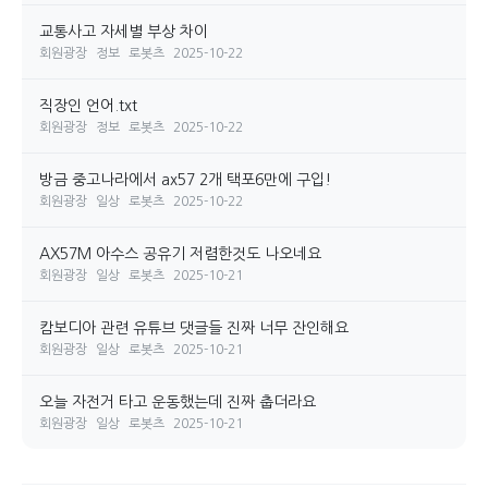
교통사고 자세별 부상 차이
회원광장
정보
로봇츠
2025-10-22
직장인 언어.txt
회원광장
정보
로봇츠
2025-10-22
방금 중고나라에서 ax57 2개 택포6만에 구입!
회원광장
일상
로봇츠
2025-10-22
AX57M 아수스 공유기 저렴한것도 나오네요
회원광장
일상
로봇츠
2025-10-21
캄보디아 관련 유튜브 댓글들 진짜 너무 잔인해요
회원광장
일상
로봇츠
2025-10-21
오늘 자전거 타고 운동했는데 진짜 춥더라요
회원광장
일상
로봇츠
2025-10-21