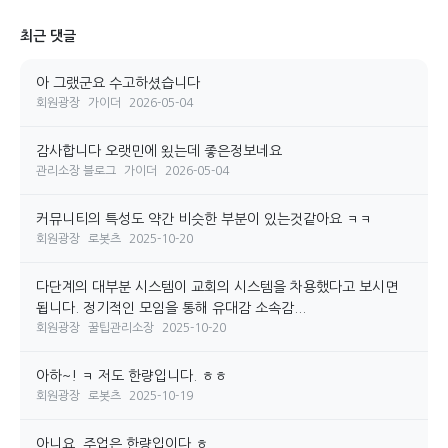
최근 댓글
아 그랬군요 수고하셨습니다
회원광장
가이더
2026-05-04
감사합니다 오랫민에 욌는데 좋은정보네요
관리소장 블로그
가이더
2026-05-04
커뮤니티의 특성도 약간 비슷한 부분이 있는것같아요 ㅋㅋ
회원광장
로봇츠
2025-10-20
다단계의 대부분 시스템이 교회의 시스템을 차용했다고 보시면
됩니다. 정기적인 모임을 통해 유대감 소속감...
회원광장
꿀팁관리소장
2025-10-20
아하~! ㅋ 저도 한량입니다. ㅎㅎ
회원광장
로봇츠
2025-10-19
아니요. 주업은 한량입이다 ㅎ