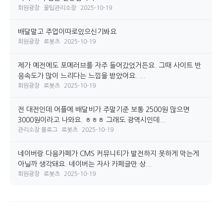
회원광장
꿀팁관리소장
2025-10-19
배달말고 주업이따로있으신기봐요
회원광장
로봇츠
2025-10-19
제가 예전에도 포메러브를 자주 들어갔었거든요. 그때 사이트 반
응속도가 많이 느리다는 느낌을 받았어요. ...
회원광장
로봇츠
2025-10-19
전 대전인데 어플에 배달비가 주말기준 보통 2500원 많으면
3000원이라고 나와요. ㅎㅎㅎ 그래도 광역시인데...
관리소장 블로그
로봇츠
2025-10-19
네이버랑 다음카페가 CMS 커뮤니티가 발전하지 못하게 막는게
아닐까 생각돼요. 네이버는 자사 카페글만 상...
회원광장
로봇츠
2025-10-19