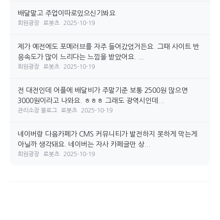
배달말고 주업이따로있으신기봐요
회원광장
로봇츠
2025-10-19
제가 예전에도 포메러브를 자주 들어갔었거든요. 그때 사이트 반
응속도가 많이 느리다는 느낌을 받았어요. ...
회원광장
로봇츠
2025-10-19
전 대전인데 어플에 배달비가 주말기준 보통 2500원 많으면
3000원이라고 나와요. ㅎㅎㅎ 그래도 광역시인데...
관리소장 블로그
로봇츠
2025-10-19
네이버랑 다음카페가 CMS 커뮤니티가 발전하지 못하게 막는게
아닐까 생각돼요. 네이버는 자사 카페글만 상...
회원광장
로봇츠
2025-10-19