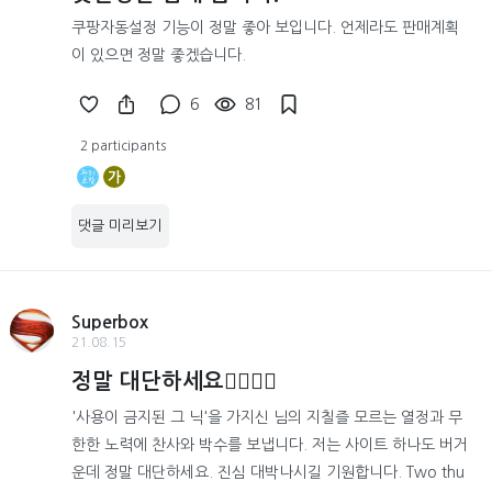
쿠팡자동설정 기능이 정말 좋아 보입니다. 언제라도 판매계획
이 있으면 정말 좋겠습니다.
6
81
2 participants
가
댓글 미리보기
Superbox
21.08.15
정말 대단하세요👍🏻👍🏻
'사용이 금지된 그 닉'을 가지신 님의 지칠즐 모르는 열정과 무
한한 노력에 찬사와 박수를 보냅니다. 저는 사이트 하나도 버거
운데 정말 대단하세요. 진심 대박나시길 기원합니다. Two thu