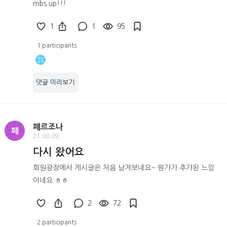
mbs up!!!
1
1
95
1 participants
댓글 미리보기
페르조나
페
21.08.09
다시 왔어요
회원광장에서 게시글은 처음 남겨보네요~ 뭔가가 추가된 느낌
이네요 ㅎㅎ
2
72
2 participants