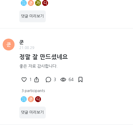
쿤
가
디
댓글 미리보기
쿤
쿤
21.08.29
정말 잘 만드셨네요
좋은 자료 감사합니다.
1
3
64
3 participants
쿤
디
댓글 미리보기