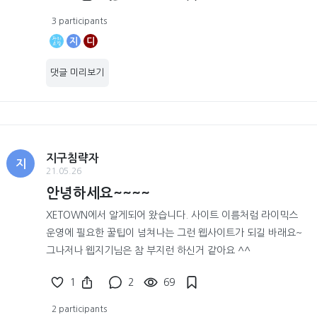
3 participants
지
디
댓글 미리보기
지구침략자
지
21.05.26
안녕하세요~~~~
XETOWN에서 알게되어 왔습니다. 사이트 이름처럼 라이믹스
운영에 필요한 꿀팁이 넘쳐나는 그런 웹사이트가 되길 바래요~
그나저나 웹지기님은 참 부지런 하신거 같아요 ^^
1
2
69
2 participants