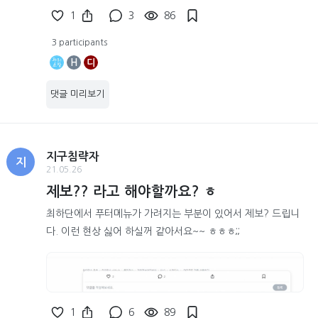
1
3
86
3 participants
H
디
댓글 미리보기
지구침략자
지
21.05.26
제보?? 라고 해야할까요? ㅎ
최하단에서 푸터메뉴가 가려지는 부분이 있어서 제보? 드립니
다. 이런 현상 싫어 하실꺼 같아서요~~ ㅎㅎㅎ;;
1
6
89