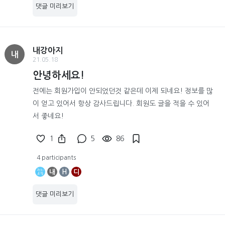
댓글 미리보기
내강아지
내
21.05.18
안녕하세요!
전에는 회원가입이 안되었던것 같은데 이제 되네요! 정보를 많
이 얻고 있어서 항상 감사드립니다. 회원도 글을 적을 수 있어
서 좋네요!
1
5
86
4 participants
내
H
디
댓글 미리보기