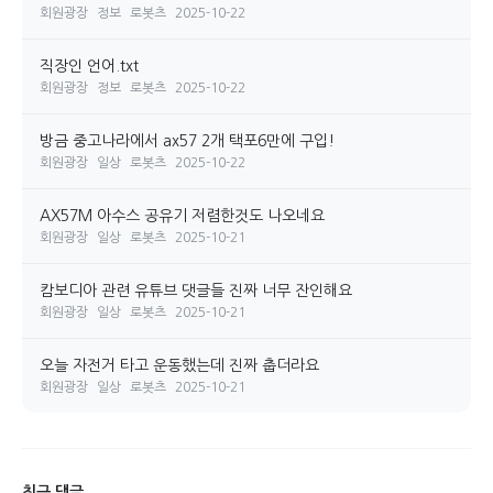
회원광장
정보
로봇츠
2025-10-22
직장인 언어.txt
회원광장
정보
로봇츠
2025-10-22
방금 중고나라에서 ax57 2개 택포6만에 구입!
회원광장
일상
로봇츠
2025-10-22
AX57M 아수스 공유기 저렴한것도 나오네요
회원광장
일상
로봇츠
2025-10-21
캄보디아 관련 유튜브 댓글들 진짜 너무 잔인해요
회원광장
일상
로봇츠
2025-10-21
오늘 자전거 타고 운동했는데 진짜 춥더라요
회원광장
일상
로봇츠
2025-10-21
최근 댓글