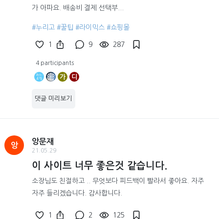
가 아파요. 배송비 결제 선택부...
#누리고
#꿀팁
#라이믹스
#쇼핑몰
1
9
287
4 participants
가
디
댓글 미리보기
앙문재
앙
21.05.29
이 사이트 너무 좋은것 같습니다.
소장님도 친절하고 .. 무엇보다 피드백이 빨라서 좋아요. 자주
자주 들리겠습니다. 감사합니다.
1
2
125