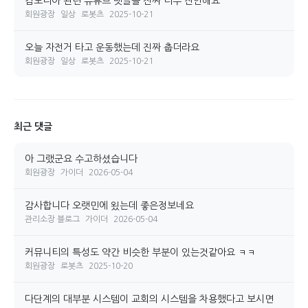
캄보디아 관련 유튜브 댓글들 진짜 너무 잔인해요
회원광장
일상
로봇츠
2025-10-21
오늘 자전거 타고 운동했는데 진짜 춥더라요
회원광장
일상
로봇츠
2025-10-21
최근 댓글
아 그랬군요 수고하셨습니다
회원광장
가이더
2026-05-04
감사합니다 오랫민에 욌는데 좋은정보네요
관리소장 블로그
가이더
2026-05-04
커뮤니티의 특성도 약간 비슷한 부분이 있는것같아요 ㅋㅋ
회원광장
로봇츠
2025-10-20
다단계의 대부분 시스템이 교회의 시스템을 차용했다고 보시면