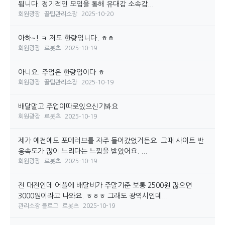
됩니다. 정기적인 모임을 통해 유대감 소속감...
회원광장
꿀팁관리소장
2025-10-20
아하~! ㅋ 저도 한량입니다. ㅎㅎ
회원광장
로봇츠
2025-10-19
아니요. 주업은 한량입이다 ㅎ
회원광장
꿀팁관리소장
2025-10-19
배달말고 주업이따로있으신기봐요
회원광장
로봇츠
2025-10-19
제가 예전에도 포메러브를 자주 들어갔었거든요. 그때 사이트 반
응속도가 많이 느리다는 느낌을 받았어요. ...
회원광장
로봇츠
2025-10-19
전 대전인데 어플에 배달비가 주말기준 보통 2500원 많으면
3000원이라고 나와요. ㅎㅎㅎ 그래도 광역시인데...
관리소장 블로그
로봇츠
2025-10-19