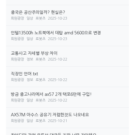
중국은 공산주의일까? 현실은?
회원광장
일상
로봇츠
2025-10-23
인텔13500h 노트북에서 데탑 amd 5600으로 변경
회원광장
일상
로봇츠
2025-10-23
교통사고 자세별 부상 차이
회원광장
정보
로봇츠
2025-10-22
직장인 언어.txt
회원광장
정보
로봇츠
2025-10-22
방금 중고나라에서 ax57 2개 택포6만에 구입!
회원광장
일상
로봇츠
2025-10-22
AX57M 아수스 공유기 저렴한것도 나오네요
회원광장
일상
로봇츠
2025-10-21