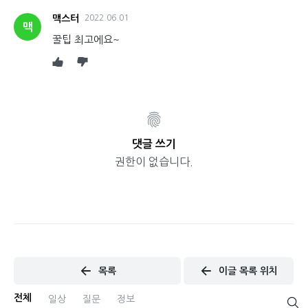
맥스터
2022.06.01
맥
꿀팁 최고에요~
댓글 쓰기
권한이 없습니다.
목록
이글 목록 위치
전체
일상
질문
정보