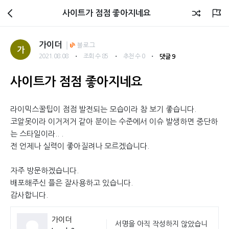
회원광장
사이트가 점점 좋아지네요
가이더
블로그
가
・
・
・
2021.08.08
조회 수 85
추천 수 0
댓글 9
사이트가 점점 좋아지네요
라이믹스꿀팁이 점점 발전되는 모습이라 참 보기 좋습니다.
코알못이라 이거저거 같아 분이는 수준에서 이슈 발생하면 중단하
는 스타일이라.. .
전 언제나 실력이 좋아질려나 모르겠습니다.
자주 방문하겠습니다.
배포해주신 플은 잘사용하고 있습니다.
감사합니다.
가이더
서명을 아직 작성하지 않았습니