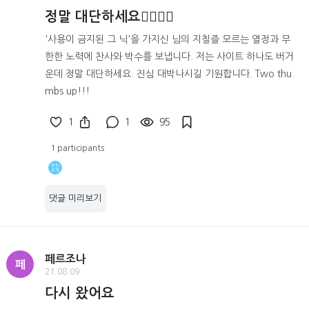
정말 대단하세요👍🏻👍🏻
'사용이 금지된 그 닉'을 가지신 님의 지칠즐 모르는 열정과 무
한한 노력에 찬사와 박수를 보냅니다. 저는 사이트 하나도 버거
운데 정말 대단하세요. 진심 대박나시길 기원합니다. Two thu
mbs up!!!
1
1
95
1 participants
댓글 미리보기
페르조나
페
21.08.09
다시 왔어요