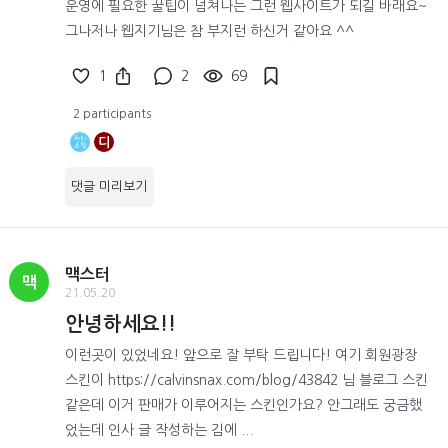
운영에 필요한 꿀팁이 넘쳐나는 그런 웹사이트가 되길 바래요~
그나저나 웹지기님은 참 부지런 하신거 같아요 ^^
1
2
69
2 participants
디
댓글 미리보기
맥스터
맥
21.05.20
안녕하세요!!
이런곳이 있었네요! 앞으로 잘 부탁 드립니다! 여기 회원광장
스킨이 https://calvinsnax.com/blog/43842 님 블로그 스킨
같은데 이거 판매가 이루어지는 스킨인가요? 안그래도 궁금했
었는데 인사 글 작성하는 김에 ...