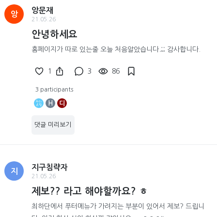
앙문재
앙
21.05.26
안녕하세요
홈페이지가 따로 있는줄 오늘 처음알았습니다.;;; 감사합니다.
1
3
86
3 participants
H
디
댓글 미리보기
지구침략자
지
21.05.26
제보?? 라고 해야할까요? ㅎ
최하단에서 푸터메뉴가 가려지는 부분이 있어서 제보? 드립니