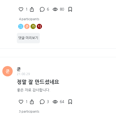
1
6
80
4 participants
쿤
가
디
댓글 미리보기
쿤
쿤
21.08.29
정말 잘 만드셨네요
좋은 자료 감사합니다.
1
3
64
3 participants