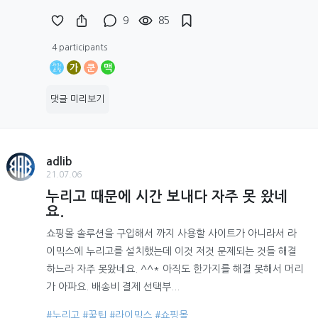
9
85
4 participants
가
쿤
맥
댓글 미리보기
adlib
21.07.06
누리고 때문에 시간 보내다 자주 못 왔네
요.
쇼핑몰 솔루션을 구입해서 까지 사용할 사이트가 아니라서 라
이믹스에 누리고를 설치했는데 이것 저것 문제되는 것들 해결
하느라 자주 못왔네요. ^^* 아직도 한가지를 해결 못해서 머리
가 아파요. 배송비 결제 선택부...
#누리고
#꿀팁
#라이믹스
#쇼핑몰