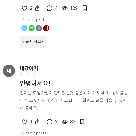
2
4
129
4 participants
맥
H
디
댓글 미리보기
내강아지
내
21.05.18
안녕하세요!
전에는 회원가입이 안되었던것 같은데 이제 되네요! 정보를 많
이 얻고 있어서 항상 감사드립니다. 회원도 글을 적을 수 있어
서 좋네요!
1
5
86
4 participants