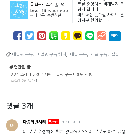
트를 운영하는 비개발자 운
꿀팁관리소장
1명
영자 입니다.
Level. 19
35,540 / 36,000
파트너쉽 맺으실 사이트 운
관리그룹, 특별회원
영자분 환영합니다.
랜덤
,
,
,
,
메일링 구독
메일링 구독 해지
메일 구독
새글 구독
삽질
연관된 글
GG뉴스레터 위젯 게시판 메일링 구독 비회원 신청 ...
[2021-08-15]
*1
댓글 3개
Best
마음의빈자리
2021.10.11
마
이 부분 수정하신 팁은 없나요? ^^ 이 부분도 아주 유용