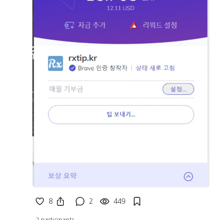
8
2
449
2 participants