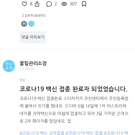
8
2
307
2 participants
H
댓글 미리보기
꿀팁관리소장
21.09.01
life
코로나19 백신 접종 완료자 되었었습니다.
코로나19 백신 접종완료 스티커까지 주민센터에서 주민등록증
에 붙여서 귀가를 했네요. 드디어 6월 16일에 1차 아스트라제
네카를 잔여백신으로 어렵게 접종하고 무려 3달 가까운 간격으
로 2차 화이자를 맞았네요. 접...
#코로나19 백신 교차접종
#코로나19 백신 접종
#코로나19 백