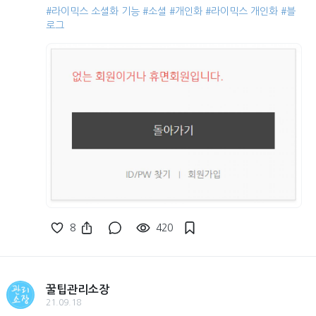
#라이믹스 소셜화 기능
#소셜
#개인화
#라이믹스 개인화
#블
로그
8
420
꿀팁관리소장
21.09.18