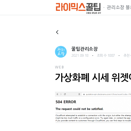
관리소장 블
꿀팁관리소장
・
・
2021.09.18
조회 수 1887
추천 
WEB
가상화폐 시세 위젯에