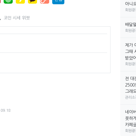
아니요
회원광
,
코인 시세 위젯
배달
회원광
제가 
그때 
받았어요
회원광
전 대
250
그래도
관리소
.09.18
네이버
못하게
카페글만
회원광