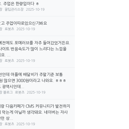
. 주업은 한량입이다 ㅎ
장
꿀팁관리소장
2025-10-19
말고 주업이따로있으신기봐요
장
로봇츠
2025-10-19
예전에도 포메러브를 자주 들어갔었거든요.
사이트 반응속도가 많이 느리다는 느낌을
. ...
장
로봇츠
2025-10-19
전인데 어플에 배달비가 주말기준 보통
0원 많으면 3000원이라고 나와요. ㅎㅎㅎ
 광역시인데...
장 블로그
로봇츠
2025-10-19
랑 다음카페가 CMS 커뮤니티가 발전하지
 막는게 아닐까 생각돼요. 네이버는 자사
 상...
장
로봇츠
2025-10-19