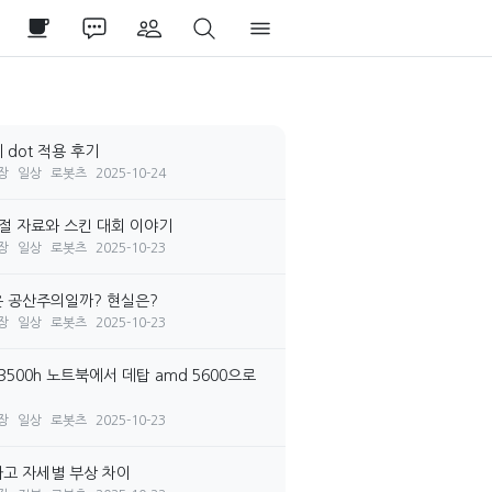
 dot 적용 후기
장
일상
로봇츠
2025-10-24
시절 자료와 스킨 대회 이야기
장
일상
로봇츠
2025-10-23
 공산주의일까? 현실은?
장
일상
로봇츠
2025-10-23
3500h 노트북에서 데탑 amd 5600으로
장
일상
로봇츠
2025-10-23
고 자세별 부상 차이