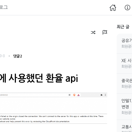
로그
최근 글
공유기
회원광
・
수 8
댓글 2
XE 
회원광
 사용했던 환율 api
중국은
회원광
인텔1
변경
회원광
교통사