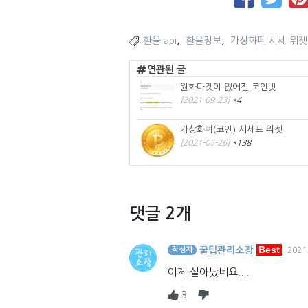
,
,
환율 api
환율정보
가상화페 시세 위젯
연관된 글
원화마켓이 없어진 코인빗
[2021-09-23]
*4
가상화폐(코인) 시세표 위젯
[2021-05-26]
*138
댓글 2개
Best
꿀팁관리소장
작성자
2021
이제 살아났네요....
3