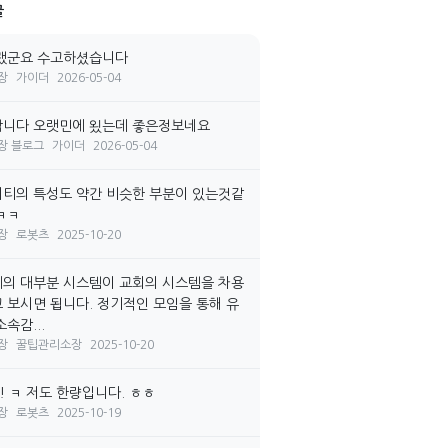
글
랬군요 수고하셨습니다
장
가이더
2026-05-04
니다 오랫민에 욌는데 좋은정보네요
장 블로그
가이더
2026-05-04
티의 특성도 약간 비슷한 부분이 있는것같
ㅋㅋ
장
로봇츠
2025-10-20
의 대부분 시스템이 교회의 시스템을 차용
 보시면 됩니다. 정기적인 모임을 통해 유
속감...
장
꿀팁관리소장
2025-10-20
! ㅋ 저도 한량입니다. ㅎㅎ
장
로봇츠
2025-10-19