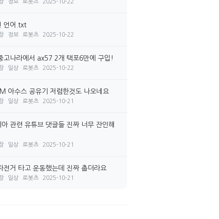
장
정보
로봇츠
2025-10-22
언어.txt
장
정보
로봇츠
2025-10-22
중고나라에서 ax57 2개 택포6만에 구입!
장
일상
로봇츠
2025-10-22
7M 아수스 공유기 저렴한것도 나오네요
장
일상
로봇츠
2025-10-21
아 관련 유튜브 댓글들 진짜 너무 잔인해
장
일상
로봇츠
2025-10-21
자전거 타고 운동했는데 진짜 춥더라요
장
일상
로봇츠
2025-10-21