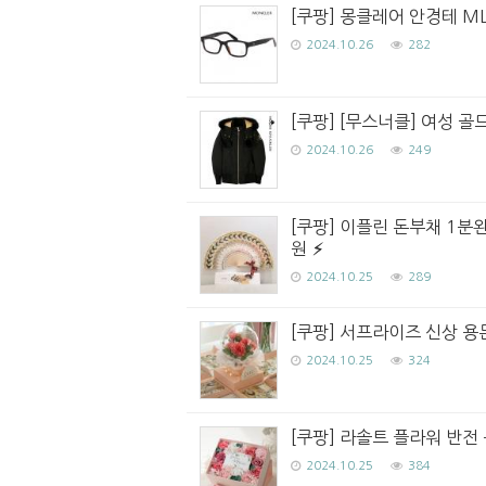
[쿠팡] 몽클레어 안경테 ML
2024.10.26
282
[쿠팡] [무스너클] 여성 골드
2024.10.26
249
[쿠팡] 이플린 돈부채 1분
원
2024.10.25
289
[쿠팡] 서프라이즈 신상 용
2024.10.25
324
[쿠팡] 라솔트 플라워 반전 용
2024.10.25
384