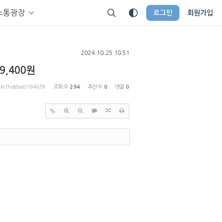
소통광장
로그인
회원가입
2024.10.25 10:51
,400원
p.kr/hotdeal/194679
조회 수
294
추천 수
0
댓글
0