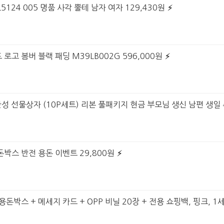
5124 005 명품 사각 뿔테 남자 여자 129,430원
 로고 봄버 블랙 패딩 M39LB002G 596,000원
완성 선물상자 (10P세트) 리본 풀패키지 현금 부모님 생신 남편 생일 
돈박스 반전 용돈 이벤트 29,800원
돈박스 + 메세지 카드 + OPP 비닐 20장 + 전용 쇼핑백, 핑크, 1세