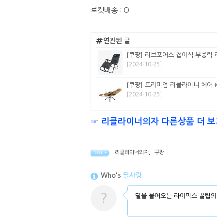
로켓배송 : O
연관된 글
[쿠팡] 리브포어스 접이식 무중력 
[2024-10-25]
[쿠팡] 프리미엄 리클라이너 체어 K
[2024-10-25]
☞ 리클라이너의자 다른상품 더 보
리클라이너의자
,
쿠팡
TAG •
Who's
딜사랑
?
딜을 물어오는 라이믹스 꿀팁의