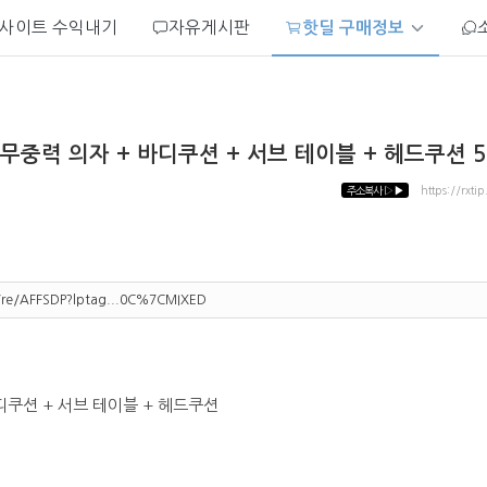
사이트 수익내기
자유게시판
핫딜 구매정보
중력 의자 + 바디쿠션 + 서브 테이블 + 헤드쿠션 59
주소복사
▷▶
https://rxti
m/re/AFFSDP?lptag...0C%7CMIXED
쿠션 + 서브 테이블 + 헤드쿠션