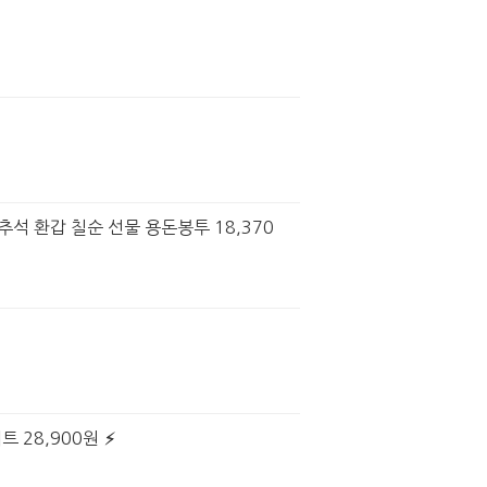
추석 환갑 칠순 선물 용돈봉투 18,370
트 28,900원