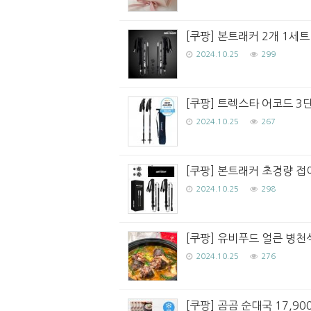
[쿠팡] 본트래커 2개 1세
2024.10.25
299
[쿠팡] 트렉스타 어코드 3단
2024.10.25
267
[쿠팡] 본트래커 초경량 접이
2024.10.25
298
[쿠팡] 유비푸드 얼큰 병천식
2024.10.25
276
[쿠팡] 곰곰 순대국 17,90